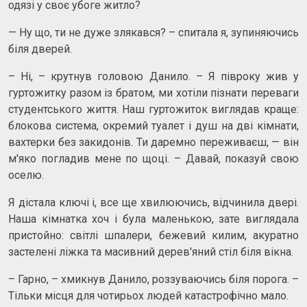
одязі у своє убоге житло?
— Ну що, ти не дуже злякався? – спитала я, зупиняючись
біля дверей.
– Ні, – крутнув головою Данило. – Я півроку жив у
гуртожитку разом із братом, ми хотіли пізнати переваги
студентського життя. Наш гуртожиток виглядав краще:
блокова система, окремий туалет і душ на дві кімнати,
вахтерки без закидонів. Ти даремно переживаєш, — він
м'яко погладив мене по щоці. – Давай, показуй свою
оселю.
Я дістала ключі і, все ще хвилюючись, відчинила двері.
Наша кімнатка хоч і була маленькою, зате виглядала
пристойно: світлі шпалери, бежевий килим, акуратно
застелені ліжка та масивний дерев'яний стіл біля вікна.
– Гарно, – хмикнув Данило, роззуваючись біля порога. –
Тільки місця для чотирьох людей катастрофічно мало.