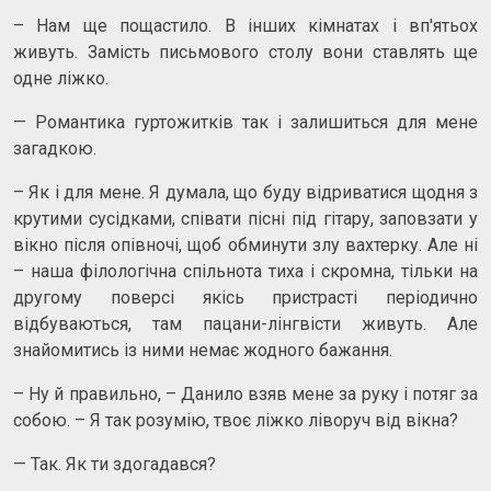
– Нам ще пощастило. В інших кімнатах і вп'ятьох
живуть. Замість письмового столу вони ставлять ще
одне ліжко.
— Романтика гуртожитків так і залишиться для мене
загадкою.
– Як і для мене. Я думала, що буду відриватися щодня з
крутими сусідками, співати пісні під гітару, заповзати у
вікно після опівночі, щоб обминути злу вахтерку. Але ні
– наша філологічна спільнота тиха і скромна, тільки на
другому поверсі якісь пристрасті періодично
відбуваються, там пацани-лінгвісти живуть. Але
знайомитись із ними немає жодного бажання.
– Ну й правильно, – Данило взяв мене за руку і потяг за
собою. – Я так розумію, твоє ліжко ліворуч від вікна?
— Так. Як ти здогадався?