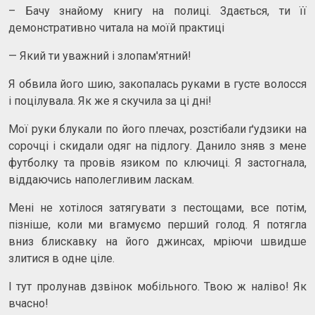
– Бачу знайому книгу на полиці. Здається, ти її
демонстративно читала на моїй практиці
— Який ти уважний і злопам'ятний!
Я обвила його шию, закопалась руками в густе волосся
і поцілувала. Як же я скучила за ці дні!
Мої руки блукали по його плечах, розстібали ґудзики на
сорочці і скидали одяг на підлогу. Данило зняв з мене
футболку та провів язиком по ключиці. Я застогнала,
віддаючись наполегливим ласкам.
Мені не хотілося затягувати з пестощами, все потім,
пізніше, коли ми вгамуємо перший голод. Я потягла
вниз блискавку на його джинсах, мріючи швидше
злитися в одне ціле.
І тут пролунав дзвінок мобільного. Твою ж наліво! Як
вчасно!