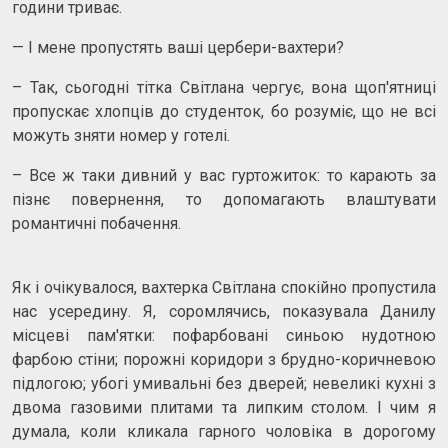
години триває.
— І мене пропустять ваші цербери-вахтери?
– Так, сьогодні тітка Світлана чергує, вона щоп'ятниці
пропускає хлопців до студенток, бо розуміє, що не всі
можуть зняти номер у готелі.
– Все ж таки дивний у вас гуртожиток: то карають за
пізнє повернення, то допомагають влаштувати
романтичні побачення.
Як і очікувалося, вахтерка Світлана спокійно пропустила
нас усередину. Я, соромлячись, показувала Данилу
місцеві пам'ятки: пофарбовані синьою нудотною
фарбою стіни; порожні коридори з брудно-коричневою
підлогою; убогі умивальні без дверей; невеликі кухні з
двома газовими плитами та липким столом. І чим я
думала, коли кликала гарного чоловіка в дорогому