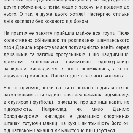
друге побачення, а потім, якщо я захочу, ми поїдемо до
нього. О так, я дуже цього хотіла! Нестерпно стільки
днів засипати без коханого під боком.
На практичне заняття прийшла майже вся група. Після
колективних обіймашок та розпивання шампанського
пари Данила користувалися популярністю навіть серед
двієчників та затятих прогульників. І що найдивніше:
довкола копошилися симпатичні однокурсниці,
заглядали викладачеві в рот і посміхались, а я не
відчувала ревнощів. Лише гордість за свого чоловіка.
Все ж приємно, коли на твого коханого дивляться із
захопленням, а ти сидиш, така вся невинна відмінниця
в окулярах і футболці, і знаєш те, про що інші навіть не
підозрюють. Наприклад, як мило Данило
Володимирович виглядає в домашніх спортивних
штанах, готуючи млинці на кухні, як темніють його очі
під натиском бажання, як майстерно він цілується.