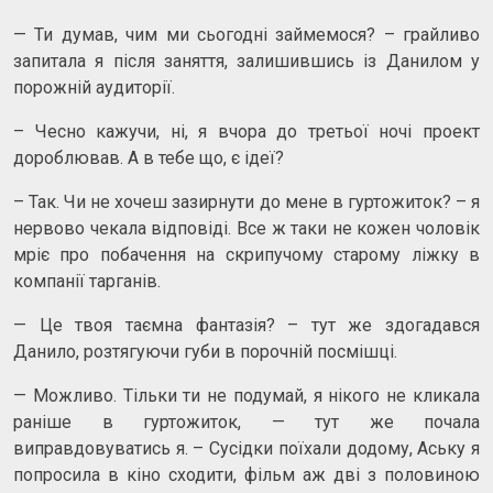
— Ти думав, чим ми сьогодні займемося? – грайливо
запитала я після заняття, залишившись із Данилом у
порожній аудиторії.
– Чесно кажучи, ні, я вчора до третьої ночі проект
дороблював. А в тебе що, є ідеї?
– Так. Чи не хочеш зазирнути до мене в гуртожиток? – я
нервово чекала відповіді. Все ж таки не кожен чоловік
мріє про побачення на скрипучому старому ліжку в
компанії тарганів.
— Це твоя таємна фантазія? – тут же здогадався
Данило, розтягуючи губи в порочній посмішці.
— Можливо. Тільки ти не подумай, я нікого не кликала
раніше в гуртожиток, — тут же почала
виправдовуватись я. – Сусідки поїхали додому, Аську я
попросила в кіно сходити, фільм аж дві з половиною