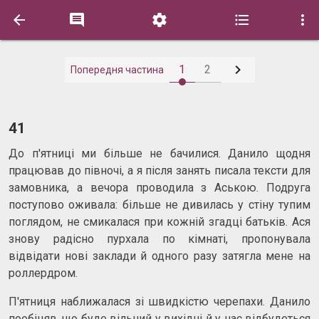






1
2
Попередня частина
41
До п'ятниці ми більше не бачилися. Данило щодня
працював до півночі, а я після занять писала тексти для
замовника, а вечора проводила з Аською. Подруга
поступово оживала: більше не дивилась у стіну тупим
поглядом, не смикалася при кожній згадці батьків. Ася
знову радісно пурхала по кімнаті, пропонувала
відвідати нові заклади й одного разу затягла мене на
роллердром.
П'ятниця наближалася зі швидкістю черепахи. Данило
пообіцяв, що буде вільний у вихідні й у нас відбудеться