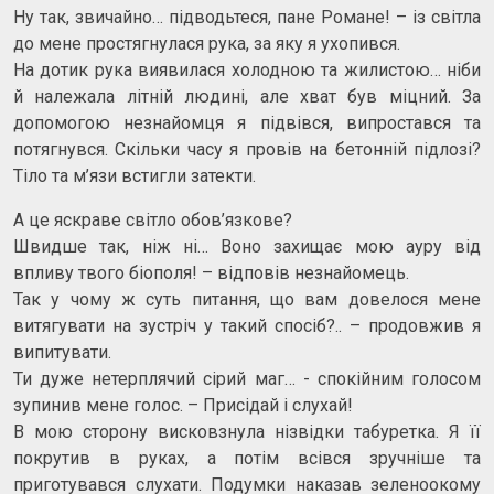
Ну так, звичайно… підводьтеся, пане Романе! – із світла
до мене простягнулася рука, за яку я ухопився.
На дотик рука виявилася холодною та жилистою… ніби
й належала літній людині, але хват був міцний. За
допомогою незнайомця я підвівся, випростався та
потягнувся. Скільки часу я провів на бетонній підлозі?
Тіло та м’язи встигли затекти.
А це яскраве світло обов’язкове?
Швидше так, ніж ні… Воно захищає мою ауру від
впливу твого біополя! – відповів незнайомець.
Так у чому ж суть питання, що вам довелося мене
витягувати на зустріч у такий спосіб?.. – продовжив я
випитувати.
Ти дуже нетерплячий сірий маг… - спокійним голосом
зупинив мене голос. – Присідай і слухай!
В мою сторону висковзнула нізвідки табуретка. Я її
покрутив в руках, а потім всівся зручніше та
приготувався слухати. Подумки наказав зеленоокому