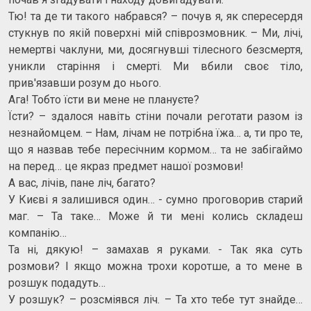
Тю! та де ти такого набрався? – почув я, як спересердя
стукнув по якій поверхні мій співрозмовник. – Ми, лічі,
немертві чаклуни, ми, досягнувші тілесного безсмертя,
уникли старіння і смерті. Ми вбили своє тіло,
прив'язавши розум до нього.
Ага! Тобто їсти ви мене не плануєте?
Їсти? – здалося навіть стіни почали реготати разом із
незнайомцем. – Нам, лічам не потрібна їжа… а, ти про те,
що я назвав тебе пересічним кормом… та не забігаймо
на перед… це якраз предмет нашої розмови!
А вас, лічів, пане ліч, багато?
У Києві я залишився один… - сумно проговорив старий
маг. – Та таке… Може й ти мені колись складеш
компанію…
Та ні, дякую! – замахав я руками. - Так яка суть
розмови? І якщо можна трохи коротше, а то мене в
розшук подадуть…
У розшук? – розсміявся ліч. – Та хто тебе тут знайде…