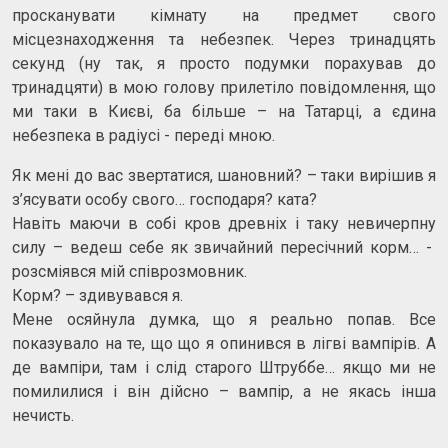
просканувати кімнату на предмет свого
місцезнаходження та небезпек. Через тринадцять
секунд (ну так, я просто подумки порахував до
тринадцяти) в мою голову прилетіло повідомлення, що
ми таки в Києві, ба більше – на Татарці, а єдина
небезпека в радіусі - переді мною.
Як мені до вас звертатися, шановний? – таки вирішив я
з’ясувати особу свого… господаря? ката?
Навіть маючи в собі кров древніх і таку невичерпну
силу – ведеш себе як звичайний пересічний корм… -
розсміявся мій співрозмовник.
Корм? – здивувався я.
Мене осяйнула думка, що я реально попав. Все
показувало на те, що що я опинився в лігві вампірів. А
де вампіри, там і слід старого Штруббе… якщо ми не
помилилися і він дійсно – вампір, а не якась інша
нечисть.