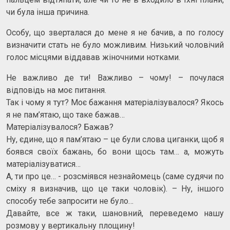
чи була інша причина.
Особу, що зверталася до мене я не бачив, а по голосу
визначити стать не було можливим. Низький чоловічий
голос місцями віддавав жіночними нотками.
Не важливо де ти! Важливо – чому! – почулася
відповідь на моє питання.
Так і чому я тут? Моє бажання матеріалізувалося? Якось
я не пам’ятаю, що таке бажав…
Матеріалізувалося? Бажав?
Ну, єдине, що я пам’ятаю – це були слова циганки, щоб я
боявся своїх бажань, бо вони щось там… а, можуть
матеріалізуватися…
А, ти про це… - розсміявся незнайомець (саме судячи по
сміху я визначив, що це таки чоловік). – Ну, іншого
способу тебе запросити не було…
Давайте, все ж таки, шановний, переведемо нашу
розмову у вертикальну площину!