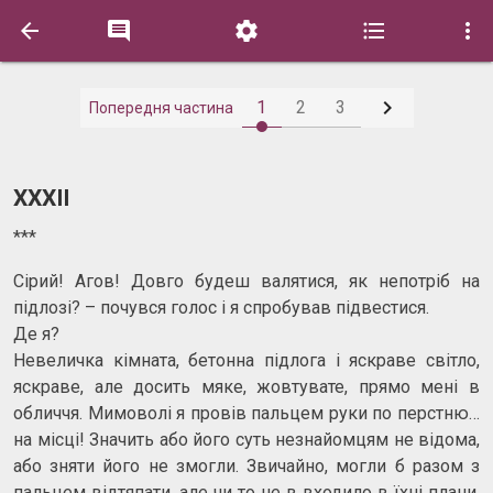






1
2
3
Попередня частина
ХХХІІ
***
Сірий! Агов! Довго будеш валятися, як непотріб на
підлозі? – почувся голос і я спробував підвестися.
Де я?
Невеличка кімната, бетонна підлога і яскраве світло,
яскраве, але досить мяке, жовтувате, прямо мені в
обличчя. Мимоволі я провів пальцем руки по перстню…
на місці! Значить або його суть незнайомцям не відома,
або зняти його не змогли. Звичайно, могли б разом з
пальцем відтяпати, але чи то не в входило в їхні плани,