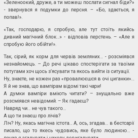
«Зеленоокий, друже, а ти можеш послати сигнал біди?»
- звернувся я подумки до персня. – «Бо, здається, я
попав!».
«Так, господарю, я спробую, але тут стоїть якийсь
дивний магічний блок…» - відповів перстень. – «Але я
спробую його обійти!».
Так, сірий, як корм для червів земляних… - розсміявся
незнайомець. – До речі цікаво спостерігати за твоїми
потугами хоч щось з’ясувати та якось вийти із ситуації.
Ну, знаєте, не кожен раз «провалюєшся в очі циганки»…
Я й не знав, що вампірам відомі такі чари!
А думки вампіри вміють читати? – знущально вже
розсміявся невідомий. – Як гадаєш?
Навряд чи… не чув такого…
А що ти знаєш про лічів?
Ліч? Ну, якась магічна істота… А, ось, згадав… в бестсарії
писало, що то якесь чудовись, яке було людиною… -
почав я згадувати і находу довигадувати.