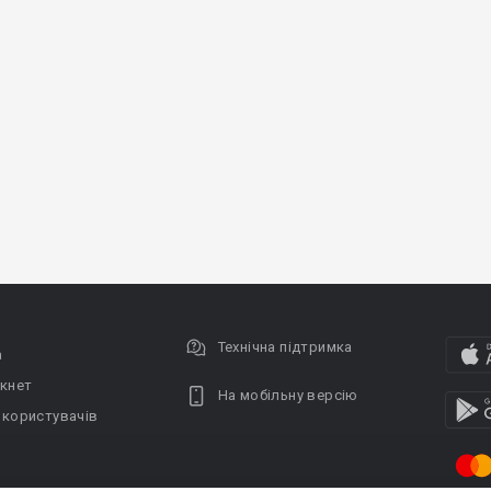
Технічна підтримка
а
кнет
На мобільну версію
 користувачів