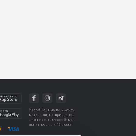
Увага! Сайт може містити
матеріали, не призначені
для перегляду особами,
які не досягли 18 років!