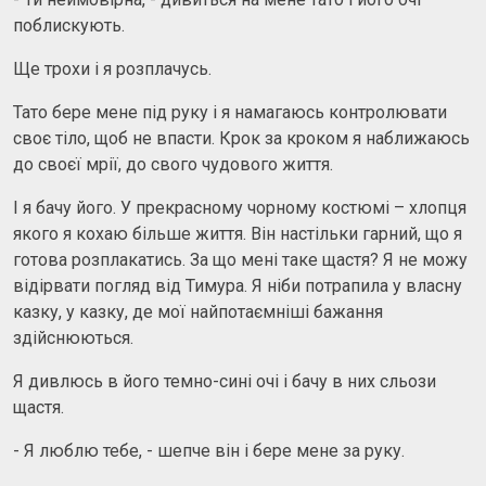
поблискують.
Ще трохи і я розплачусь.
Тато бере мене під руку і я намагаюсь контролювати
своє тіло, щоб не впасти. Крок за кроком я наближаюсь
до своєї мрії, до свого чудового життя.
І я бачу його. У прекрасному чорному костюмі – хлопця
якого я кохаю більше життя. Він настільки гарний, що я
готова розплакатись. За що мені таке щастя? Я не можу
відірвати погляд від Тимура. Я ніби потрапила у власну
казку, у казку, де мої найпотаємніші бажання
здійснюються.
Я дивлюсь в його темно-сині очі і бачу в них сльози
щастя.
- Я люблю тебе, - шепче він і бере мене за руку.