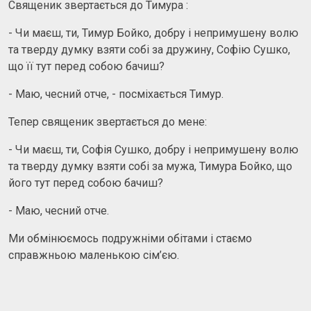
Священик звертається до Тимура :
- Чи маєш, ти, Тимур Бойко, добру і непримушену волю
та тверду думку взяти собі за дружину, Софію Сушко,
що її тут перед собою бачиш?
- Маю, чесний отче, - посміхається Тимур.
Тепер священик звертається до мене:
- Чи маєш, ти, Софія Сушко, добру і непримушену волю
та тверду думку взяти собі за мужа, Тимура Бойко, що
його тут перед собою бачиш?
- Маю, чесний отче.
Ми обмінюємось подружніми обітами і стаємо
справжньою маленькою сім’єю.