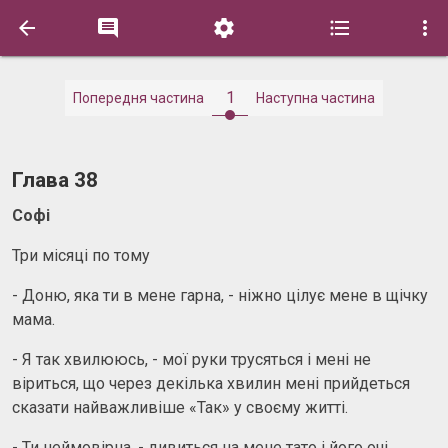





1
Попередня частина
Наступна частина
Глава 38
Софі
Три місяці по тому
- Доню, яка ти в мене гарна, - ніжно цілує мене в щічку
мама.
- Я так хвилююсь, - мої руки трусяться і мені не
віриться, що через декілька хвилин мені прийдеться
сказати найважливіше «Так» у своєму житті.
- Ти неймовірна, - дивиться на мене тато і його очі