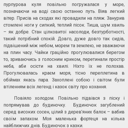
пурпурова куля повільно погружалася у море,
позначаючи на воді свою останню путь. Віяв легкий
вітер. Присів на сходах які провадили на пляж. Занурив
стомлені ноги у сипкий, теплий пісок. Тиша, шум хвиль
– як добре. Стан цілковитої насолоди, безтурботності,
такий потрібний спокій. Довго, дуже довго так сидів,
підвішений між небом, морем та землею, не зважаючи
на плин часу. Чайки граційно прогулювалися берегом
то, зриваючись з голосним криком, перетинали простір
неба, аби осісти на хвилі. Ніхто їх не полохав.
Прогулювалась краєм моря, тісно переплетина в
обіймах якась пара. Захоплені собою і світом були
втіленням всіх легенд і казок світу про кохання.
Повіяло холодом. Повільно підвівся з піску і
попрямував до будиночку. Будиночок загублений
серед високих сосен, цілий з дерев’яних балок – вабив
своїм запахом. Моя маленька фортеця на кілька
найближчих днів. Будиночок з казки.