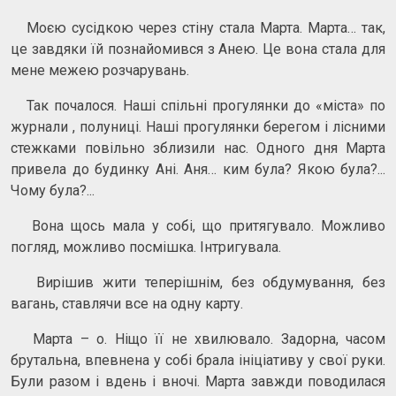
Моєю сусідкою через стіну стала Марта. Марта… так,
це завдяки їй познайомився з Анею. Це вона стала для
мене межею розчарувань.
Так почалося. Наші спільні прогулянки до «міста» по
журнали , полуниці. Наші прогулянки берегом і лісними
стежками повільно зблизили нас. Одного дня Марта
привела до будинку Ані. Аня… ким була? Якою була?...
Чому була?...
Вона щось мала у собі, що притягувало. Можливо
погляд, можливо посмішка. Інтригувала.
Вирішив жити теперішнім, без обдумування, без
вагань, ставлячи все на одну карту.
Марта – о. Ніщо її не хвилювало. Задорна, часом
брутальна, впевнена у собі брала ініціативу у свої руки.
Були разом і вдень і вночі. Марта завжди поводилася