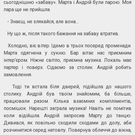
сьогоднішню «забаву». Марта і Андрій були парою. Моя
пара ще не прийшла.
- Знаєш, не злякайся, але вона…
Ну що ж, після такого бажання на забаву втратив.
Холодно, віє вітер. Ідемо в трьох посеред променади.
Марта одягнена у сукню. Бар вітає нас приємним
інтер’єром. Ніжне світло, приємна музика. Локаль має
партер і поверх. Сідаємо за столик. Андрій робить
замовлення.
Тоді ти встала біля дверей, підійшла до нашого
столику. Андрій був твоїм знайомим, ба більше,
працювали разом. Кілька взаємних компліментів,
посмішок. Нарешті заграла музика! Навіть не помітив
коли відійшла. Андрій запросив Марту до танцю.
Дивився, як повільно сходили сходами до долу, аби
розчинитися серед натовпу. Повернув обличчя до вікна,