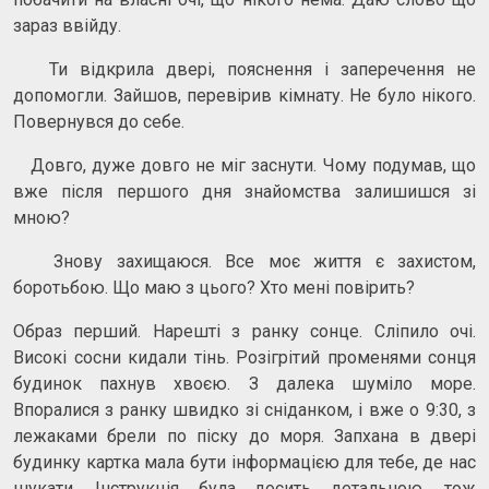
зараз ввійду.
Ти відкрила двері, пояснення і заперечення не
допомогли. Зайшов, перевірив кімнату. Не було нікого.
Повернувся до себе.
Довго, дуже довго не міг заснути. Чому подумав, що
вже після першого дня знайомства залишишся зі
мною?
Знову захищаюся. Все моє життя є захистом,
боротьбою. Що маю з цього? Хто мені повірить?
Образ перший. Нарешті з ранку сонце. Сліпило очі.
Високі сосни кидали тінь. Розігрітий променями сонця
будинок пахнув хвоєю. З далека шуміло море.
Впоралися з ранку швидко зі сніданком, і вже о 9:30, з
лежаками брели по піску до моря. Запхана в двері
будинку картка мала бути інформацією для тебе, де нас
шукати. Інструкція була досить детальною, тож