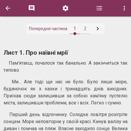






1
2
Попередня частина
Лист 1. Про наївні мрії
Пам’ятаєш, почалося так банально. А закінчиться так
типово.
Ми… Але тоді ще нас не було. Було лише море,
будиночок як з казки і тринадцять днів вихідних.
Приїхав сюди залишивши за собою кам’яну пустелю
міста, залишивши проблеми, все і всіх. Легко і сумно.
Перший день відпочинку. Солодке повітря розігріте
сонцем. Море неповторне у своїй красі. Кинув валізу на
диван і помчав на пляж. Власне заходило сонце. Велика