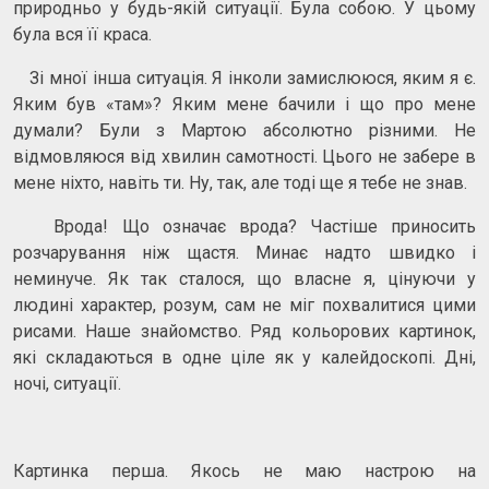
природньо у будь-якій ситуації. Була собою. У цьому
була вся її краса.
Зі мної інша ситуація. Я інколи замислююся, яким я є.
Яким був «там»? Яким мене бачили і що про мене
думали? Були з Мартою абсолютно різними. Не
відмовляюся від хвилин самотності. Цього не забере в
мене ніхто, навіть ти. Ну, так, але тоді ще я тебе не знав.
Врода! Що означає врода? Частіше приносить
розчарування ніж щастя. Минає надто швидко і
неминуче. Як так сталося, що власне я, цінуючи у
людині характер, розум, сам не міг похвалитися цими
рисами. Наше знайомство. Ряд кольорових картинок,
які складаються в одне ціле як у калейдоскопі. Дні,
ночі, ситуації.
Картинка перша. Якось не маю настрою на