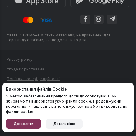
Увага! Сайт може містити матеріали, не призначені для
перегляду особами, які не досягли 18 років!
Privacy policy
Угода користувача
Політика конфіденційності
Правила публікації авторського контенту
Використання файлів Cookie
З метою забезпечення кращого досвіду користувача, ми
PR-вiддiл: pr@booknet.com
збираємо та використовуємо файли cookie. Продовжуючи
переглядати наш сайт, ви погоджуєтеся на збір і використання
файлів cookie.
© 2026 Booknet. Всі права захищено.
Narva mnt 5, Tallinn 10117, Естонія
Дозволити
Детальніше