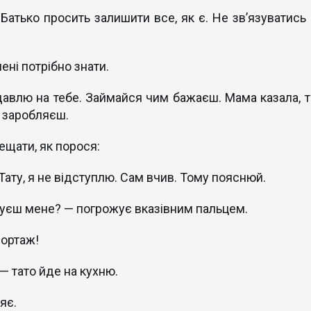
атько просить залишити все, як є. Не зв’язуватись 
ені потрібно знати.
давлю на тебе. Займайся чим бажаєш. Мама казала, т
о заробляєш.
ещати, як порося:
Тату, я не відступлю. Сам вчив. Тому пояснюй.
чуєш мене? — погрожує вказівним пальцем.
портаж!
— тато йде на кухню.
яє.