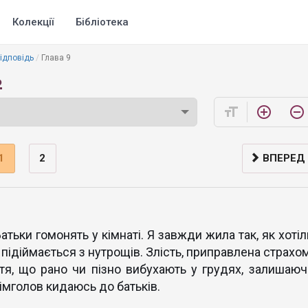
Колекції
Бібліотека
відповідь
Глава 9
ь
format_size
add_circle_outline
remove_circle_outline
1
2
ВПЕРЕД
Батьки гомонять у кімнаті. Я завжди жила так, як хоті
 підіймається з нутрощів. Злість, приправлена страхом
тя, що рано чи пізно вибухають у грудях, залишаюч
рімголов кидаюсь до батьків.