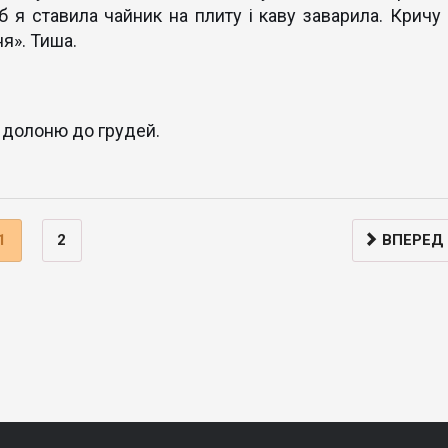
б я ставила чайник на плиту і каву заварила. Кричу 
я». Тиша.
е долоню до грудей.
1
2
ВПЕРЕД