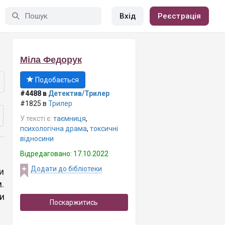
Вхід
Реєстрація
Міла Федорук
Подобається
#4488 в
Детектив/Трилер
#1825 в
Трилер
У тексті є:
таємниця
,
психологічна драма
,
токсичні
відносини
Відредаговано: 17.10.2022
Додати до бібліотеки
ли
.
и
Поскаржитись