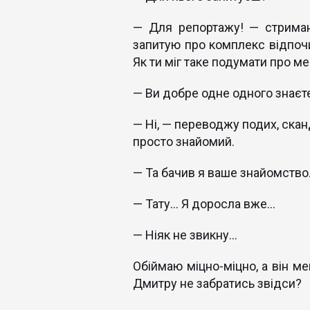
— Для репортажу! — стримані
запитую про комплекс відпочи
Як ти міг таке подумати про м
— Ви добре одне одного знаєт
— Ні, — переводжу подих, скан
просто знайомий.
— Та бачив я ваше знайомство
— Тату… Я доросла вже…
— Ніяк не звикну…
Обіймаю міцно-міцно, а він м
Дмитру не забратись звідси?