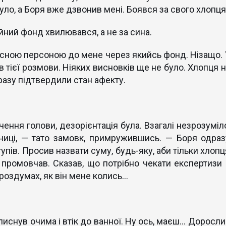
уло, а Боря вже дзвонив мені. Боявся за свого хлопця
йний фонд хвилювався, а не за сина.
ласною персоною до мене через якийсь фонд. Нізащо. 
ів тієї розмови. Ніяких висновків ще не було. Хлопця 
разу підтвердили стан афекту.
чення голови, дезорієнтація була. Взагалі незрозуміл
йниці, — тато замовк, примружившись. — Боря одраз
упів. Просив назвати суму, будь-яку, аби тільки хлопц
промовчав. Сказав, що потрібно чекати експертизи 
 роздумах, як він мене колись…
Блиснув очима і втік до ванної. Ну ось, маєш… Доросли