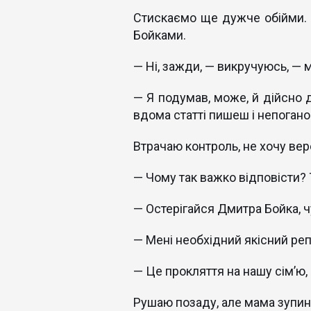
Стискаємо ще дужче обійми. Б
Бойками.
— Ні, зажди, — викручуюсь, — м
— Я подумав, може, й дійсно 
вдома статті пишеш і непоган
Втрачаю контроль, не хочу вер
— Чому так важко відповісти? 
— Остерігайся Дмитра Бойка, 
— Мені необхідний якісний ре
— Це прокляття на нашу сім’ю, 
Рушаю позаду, але мама зупин