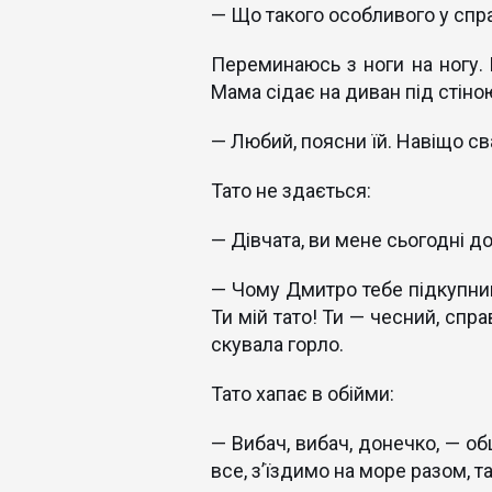
— Що такого особливого у спр
Переминаюсь з ноги на ногу.
Мама сідає на диван під стіною
— Любий, поясни їй. Навіщо св
Тато не здається:
— Дівчата, ви мене сьогодні д
— Чому Дмитро тебе підкупним
Ти мій тато! Ти — чесний, спр
скувала горло.
Тато хапає в обійми:
— Вибач, вибач, донечко, — о
все, з’їздимо на море разом, т