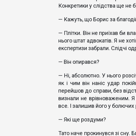
Конкретики у слідства ще не б
— Кажуть, що Борис за благоді
— Плітки. Він не приїхав би в
нього штат адвокатів. Я не хот
експертизи забрали. Слідчі од
— Він опирався?
— Ні, абсолютно. У нього розсі
як і чим він наніс удар покі
перейшов до справи, без відст
визнали не врівноваженим. Я 
все. І залишив його у болючих
— Які ще роздуми?
Тато наче прокинувся зі сну. 