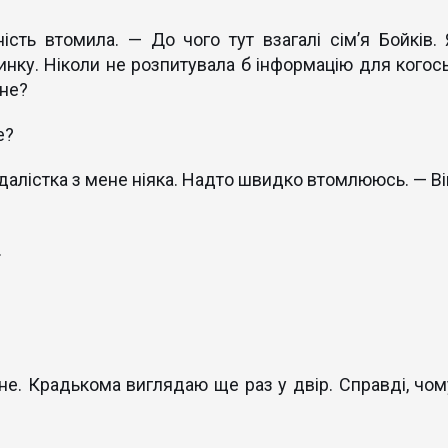
сть втомила. — До чого тут взагалі сім’я Бойків. 
нку. Ніколи не розпитувала б інформацію для когось
ене?
е?
далістка з мене ніяка. Надто швидко втомлююсь. — Ві
.
ене. Крадькома виглядаю ще раз у двір. Справді, чом