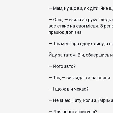
— Мам, ну що ви, як діти. Яке 
— Олю, — взяла за руку і ледь
все стане на свої місця. З реп
працює допізна.
— Так мені про одну єдину, а н
Йду за татом. Він, обпершись на
— Його авто?
— Так, — виглядаю з-за спини.
— І що ж він чекає?
— Не знаю. Тату, коли з «Мрії
— Для нього запитуєш?