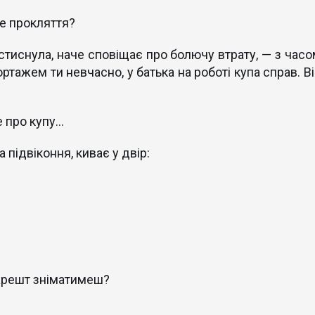
ще прокляття?
 стиснула, наче сповіщає про болючу втрату, — з часо
ортажем ти невчасно, у батька на роботі купа справ. В
е про купу…
 підвіконня, киває у двір:
» арешт зніматимеш?