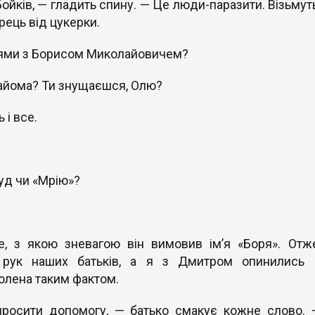
ойків, — гладить спину. — Це люди-паразити. Візьмуть
ірець від цукерки.
зями з Борисом Миколайовичем?
найома? Ти знущаєшся, Олю?
 і все.
уд чи «Мрію»?
е, з якою зневагою він вимовив ім’я «Боря». Отже
а рук наших батьків, а я з Дмитром опинились 
волена таким фактом.
просити допомогу, — батько смакує кожне слово. 