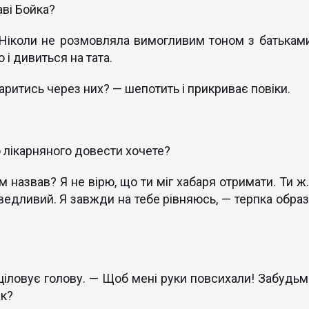
аві Бойка?
 Ніколи не розмовляла вимогливим тоном з батьками
 і дивиться на тата.
аритись через них? — шепотить і прикриває повіки.
о лікарняного довести хочете?
 назвав? Я не вірю, що ти міг хабаря отримати. Ти ж
аведливий. Я завжди на тебе рівняюсь, — терпка образ
бціловує голову. — Щоб мені руки повсихали! Забудьм
ак?