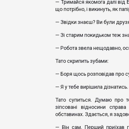
— Тримайся якомога далі від Б
що потрібно, і викинуть, як пап
— Звідки знаєш? Ви були дру
— Зі старим покидьком теж з
— Робота звела нещодавно, ось
Тато скрипить зубами:
— Боря щось розповідав про с
— Я у тебе вирішила дізнатись.
Тато супиться. Думаю про т
зіпсовані відносини справ
обставинах. Здається, я задо
— Він сам. Перший приїхав 