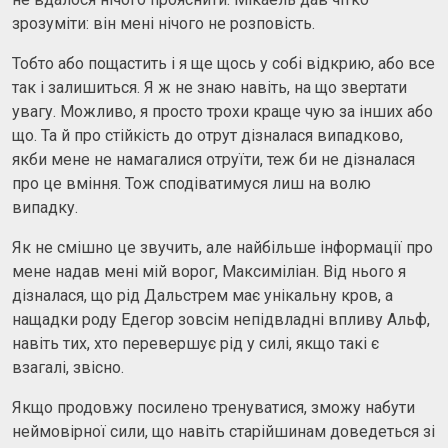
зрозуміти: він мені нічого не розповість.
Тобто або пощастить і я ще щось у собі відкрию, або все
так і залишиться. Я ж не знаю навіть, на що звертати
увагу. Можливо, я просто трохи краще чую за інших або
що. Та й про стійкість до отрут дізналася випадково,
якби мене не намагалися отруїти, теж би не дізналася
про це вміння. Тож сподіватимуся лиш на волю
випадку.
Як не смішно це звучить, але найбільше інформації про
мене надав мені мій ворог, Максиміліан. Від нього я
дізналася, що рід Дальстрем має унікальну кров, а
нащадки роду Едегор зовсім непідвладні впливу Альф,
навіть тих, хто перевершує рід у силі, якщо такі є
взагалі, звісно.
Якщо продовжу посилено тренуватися, зможу набути
неймовірної сили, що навіть старійшинам доведеться зі