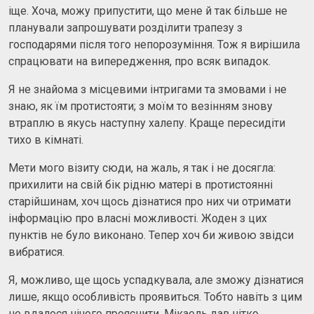
іще. Хоча, можу припустити, що мене й так більше не
планували запрошувати розділити трапезу з
господарями після того непорозуміння. Тож я вирішила
спрацювати на випередження, про всяк випадок.
Я не знайома з місцевими інтригами та змовами і не
знаю, як їм протистояти; з моїм то везінням знову
втраплю в якусь наступну халепу. Краще пересидіти
тихо в кімнаті.
Мети мого візиту сюди, на жаль, я так і не досягла:
прихилити на свій бік рідню матері в протистоянні
старійшинам, хоч щось дізнатися про них чи отримати
інформацію про власні можливості. Жоден з цих
пунктів не було виконано. Тепер хоч би живою звідси
вибратися.
Я, можливо, ще щось успадкувала, але зможу дізнатися
лише, якщо особливість проявиться. Тобто навіть з цим
не вдалося нічого прояснити. Мікаель дав чітко