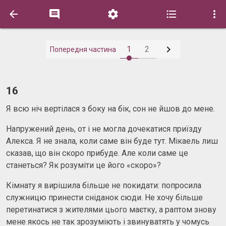






1
2
Попередня частина
16
Я всю ніч вертілася з боку на бік, сон не йшов до мене.
Напружений день, от і не могла дочекатися приїзду
Алекса. Я не знала, коли саме він буде тут. Мікаель лиш
сказав, що він скоро прибуде. Але коли саме це
станеться? Як розуміти це його «скоро»?
Кімнату я вирішила більше не покидати: попросила
служницю принести сніданок сюди. Не хочу більше
перетинатися з жителями цього маєтку, а раптом знову
мене якось не так зрозуміють і звинуватять у чомусь