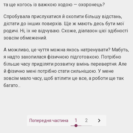
та ще когось із важкою ходою — охоронець?
Спробувала прислухатися й охопити більшу відстань,
дістати до інших поверхів. Ще ж мають десь бути мої
родичі. Ні, їх не відчуваю. Схоже, діапазон цієї здібності
зовсім обмежений.
А можливо, це чуття можна якось натренувати? Мабуть,
я надто захопилася фізичною підготовкою. Потрібно
більше часу приділяти розвитку вмінь перевертня. Але
й фізично мені потрібно стати сильнішою. У мене
зовсім мало часу, щоб втілити це все, а роботи ще так
багато...

1
2
Попередня частина