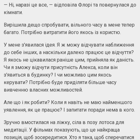
— Ні, наразі це все, — відповіла Флорі та повернулася до
кімнати.
Вирішила дещо спробувати, вільного часу в мене тепер
багато. Потрібно витратити його якось із користю.
У мене з'явилася ідея. Я ж можу відчувати наближення
до себе інших, а наскільки далеко працює це відчуття?
Я якось не цікавилася раніше цим, прийняла як даність.
Чи я зможу відчути присутність Алекса, коли він
з'явиться в будинку? І чи можливо цим якось
керувати? Потрібно буде приділяти більше часу
вивченню власних можливостей.
Але що і як робити? Коли я навіть не маю найменшого
уявлення, як це працює? І запитати поради нема в кого.
Зручно вмостилася на ліжку, сіла в позу лотоса для
медитації. У фільмах показують, що це найкраща
позиція, щоб зосередитися. Хто я така, щоб сперечатися