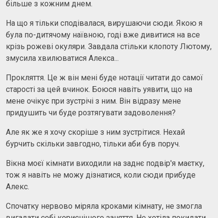
більше з кожним днем.
На що я тільки сподівалася, вирушаючи сюди. Якою я
була по-дитячому наївною, годі вже дивитися на все
крізь рожеві окуляри. Завдала стільки клопоту Лютому,
змусила хвилюватися Алекса...
Прокляття. Це ж він мені буде нотації читати до самої
старості за цей вчинок. Боюся навіть уявити, що на
мене очікує при зустрічі з ним. Він відразу мене
придушить чи буде розтягувати задоволення?
Але як же я хочу скоріше з ним зустрітися. Нехай
бурчить скільки завгодно, тільки аби був поруч.
Вікна моєї кімнати виходили на заднє подвір'я маєтку,
тож я навіть не можу дізнатися, коли сюди прибуде
Алекс.
Спочатку нервово міряла кроками кімнату, не змогла
вигадати собі кориснішого заняття. Не хотіла покидати