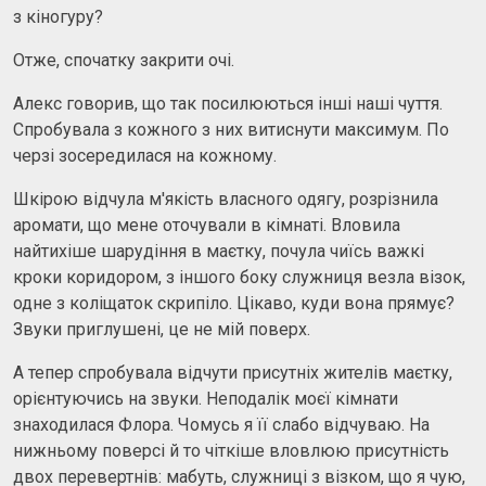
з кіногуру?
Отже, спочатку закрити очі.
Алекс говорив, що так посилюються інші наші чуття.
Спробувала з кожного з них витиснути максимум. По
черзі зосередилася на кожному.
Шкірою відчула м'якість власного одягу, розрізнила
аромати, що мене оточували в кімнаті. Вловила
найтихіше шарудіння в маєтку, почула чиїсь важкі
кроки коридором, з іншого боку служниця везла візок,
одне з коліщаток скрипіло. Цікаво, куди вона прямує?
Звуки приглушені, це не мій поверх.
А тепер спробувала відчути присутніх жителів маєтку,
орієнтуючись на звуки. Неподалік моєї кімнати
знаходилася Флора. Чомусь я її слабо відчуваю. На
нижньому поверсі й то чіткіше вловлюю присутність
двох перевертнів: мабуть, служниці з візком, що я чую,