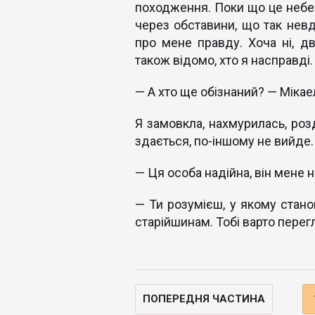
походження. Поки що це небе
через обставини, що так нев
про мене правду. Хоча ні, дв
також відомо, хто я насправді.
— А хто ще обізнаний? — Міка
Я замовкла, нахмурилась, розд
здається, по-іншому не вийде.
— Ця особа надійна, він мене н
— Ти розумієш, у якому стано
старійшинам. Тобі варто перег
ПОПЕРЕДНЯ ЧАСТИНА