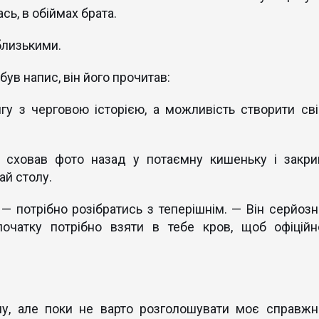
ь, в обіймах брата.
близькими.
був напис, він його прочитав:
гу з черговою історією, а можливість створити сві
, сховав фото назад у потаємну кишеньку і закри
ай столу.
 — потрібно розібратись з теперішнім. — Він серйозн
очатку потрібно взяти в тебе кров, щоб офіційн
у, але поки не варто розголошувати моє справжн