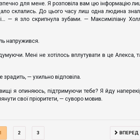
зпечно для мене. Я розповіла вам цю інформацію ли
дало склались. До цього часу лиш одна людина знал
і... — я зло скрипнула зубами. — Максиміліану Холл
ель напружився.
умуючи. Мені не хотілось вплутувати в це Алекса, та
е зрадить, — ухильно відповіла.
вищі я опиняюсь, підтримуючи тебе? Я йду наперекі
лянути свої пріоритети, — суворо мовив.
1
2
3
ВПЕРЕД