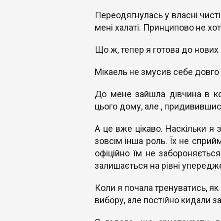
Переодягнулась у власні чисті
мені халаті. Принципово не хо
Що ж, тепер я готова до нових 
Мікаель не змусив себе довго 
До мене зайшла дівчина в ко
цього дому, але , придивившис
А це вже цікаво. Наскільки я 
зовсім інша роль. Їх не сприйм
офіційно їм не забороняєтьс
залишається на рівні упередже
Коли я почала тренуватись, як
вибору, але постійно кидали 