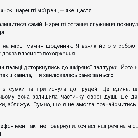
нок і нарешті мої речі, — яке щастя.
алишитися самій. Нарешті остання служниця покинул
рі.
и на місці мамин щоденник. Я взяла його з собою 
к доказ власного походження.
и пальці доторкнулись до шкіряної палітурки. Його н
так цікавила, — я хвилювалась саме за нього.
 з сумки та притиснула до грудей. Це єдине, щ
 ньому вона залишила частинку своєї душі. Це да
охи, зближує. Сумно, що я не змогла познайомитись 
фон мені так і не повернули, хоч всі інші речі на місц
.