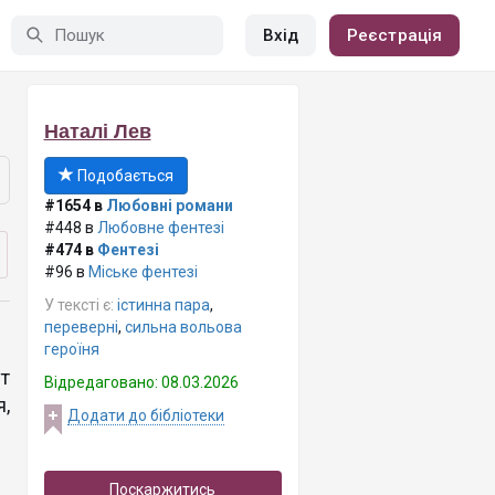
Вхід
Реєстрація
Наталі Лев
Подобається
#1654 в
Любовні романи
#448 в
Любовне фентезі
#474 в
Фентезі
#96 в
Міське фентезі
У тексті є:
істинна пара
,
переверні
,
сильна вольова
героїня
т
Відредаговано: 08.03.2026
,
Додати до бібліотеки
Поскаржитись