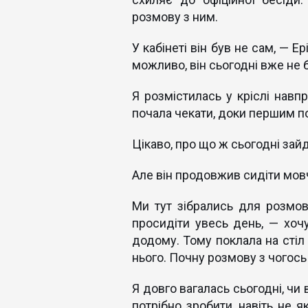
розмову з ним.
У кабінеті він був не сам, — Е
можливо, він сьогодні вже не 
Я розмістилась у кріслі навпр
почала чекати, доки першим п
Цікаво, про що ж сьогодні зай
Але він продовжив сидіти мо
Ми тут зібрались для розмови
просидіти увесь день, — хоч
додому. Тому поклала на стіл
нього. Почну розмову з чогось
Я довго вагалась сьогодні, чи
потрібно зробити, навіть не 