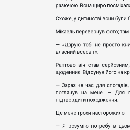
разючою. Вона щиро посміхалас
Схоже, у дитинстві вони були 
Мікаель перевернув фото; там 
— «Дарую тобі не просто кни
власний всесвіт».
Раптово він став серйозним
щоденник. Відсунув його на кр
— Зараз не час для спогадів,
поглянув на мене. — Для п
підтвердити походження.
Це мене трохи насторожило.
— Я розумію потребу в цьом