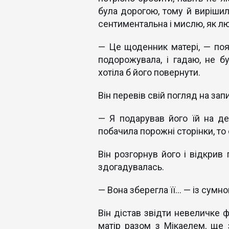
була дорогою, тому й вирішил
сентиментальна і мислю, як л
— Це щоденник матері, — поя
подорожувала, і гадаю, не бу
хотіла б його повернути.
Він перевів свій погляд на зап
— Я подарував його їй на д
побачила порожні сторінки, то
Він розгорнув його і відкрив
здогадувалась.
— Вона зберегла її... — із су
Він дістав звідти невеличке 
матір разом з Мікаелем, ще 