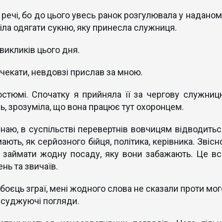
 речі, бо до цього увесь ранок розгулювала у наданом
тіла одягати сукню, яку принесла служниця.
викликів цього дня.
чекати, невдовзі прислав за мною.
стюмі. Спочатку я прийняла її за чергову служниц
ь, зрозуміла, що вона працює тут охоронцем.
знаю, в суспільстві перевертнів вовчицям відводитьс
ають, як серйозного бійця, політика, керівника. Звісн
я займати жодну посаду, яку вони забажають. Це вс
нь та звичаїв.
 боєць зграї, мені жодного слова не сказали проти мог
засуджуючі погляди.