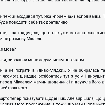
рік теж знаходився тут. Яка «приємна» несподіванка. 
буде поводити себе так дратівливо.
оти, і, за традицією, що в нас уже встигла скластись
очне розмову Мікаель.
де мова?
вчки, вивчаючи мене задумливим поглядом.
, а не пограти в «диво-глядки». Я не збиралась та
у якомога швидше розібратись тут з усім і вирушит
 перед Мікаелем мамин щоденник і підсунула його д
 нейтрального.
 варто тепер показувати щоденник. Але вирішила, що ц
як доказ мого походження, а тому, що мама для ньог