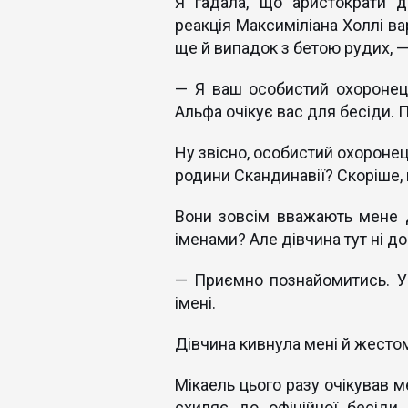
Я гадала, що аристократи д
реакція Максиміліана Холлі ва
ще й випадок з бетою рудих, —
— Я ваш особистий охоронец
Альфа очікує вас для бесіди. 
Ну звісно, особистий охоронец
родини Скандинавії? Скоріше, 
Вони зовсім вважають мене 
іменами? Але дівчина тут ні до
— Приємно познайомитись. У т
імені.
Дівчина кивнула мені й жестом
Мікаель цього разу очікував ме
схиляє до офіційної бесіди