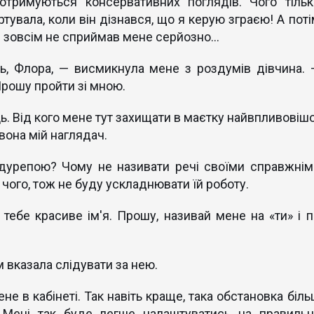
отримуються консервативних поглядів. Чого тільк
ртувала, коли він дізнався, що я керую зграєю! А поті
 зовсім не сприймав мене серйозно...
ь, Флора, — висмикнула мене з роздумів дівчина. 
Прошу пройти зі мною.
ь. Від кого мене тут захищати в маєтку найвпливовішо
вона мій наглядач.
дурепою? Чому не називати речі своїми справжнім
 чого, тож не буду ускладнювати їй роботу.
ебе красиве ім'я. Прошу, називай мене на «ти» і п
 вказала слідувати за нею.
не в кабінеті. Так навіть краще, така обстановка біл
. Мені так буде легше налаштуватись на правильн