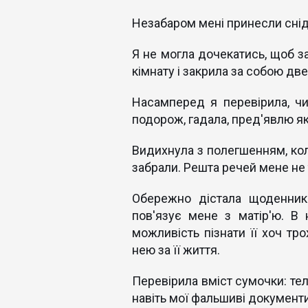
Незабаром мені принесли сніда
Я не могла дочекатись, щоб з
кімнату і закрила за собою две
Насамперед я перевірила, ч
подорож, гадала, пред'явлю я
Видихнула з полегшенням, кол
забрали. Решта речей мене не 
Обережно дістала щоденник
пов'язує мене з матір'ю. В
можливість пізнати її хоч тр
нею за її життя.
Перевірила вміст сумочки: теле
навіть мої фальшиві документи