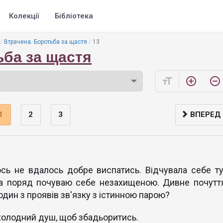
Колекції
Бібліотека
Втрачена. Боротьба за щастя
13
ьба за щастя
format_size
add_circle_outline
remove_circle_outline
1
2
3
ВПЕРЕД
ось не вдалось добре виспатись. Відчувала себе ту
са поряд почуваю себе незахищеною. Дивне почуття
один з проявів зв'язку з істинною парою?
і холодний душ, щоб збадьоритись.