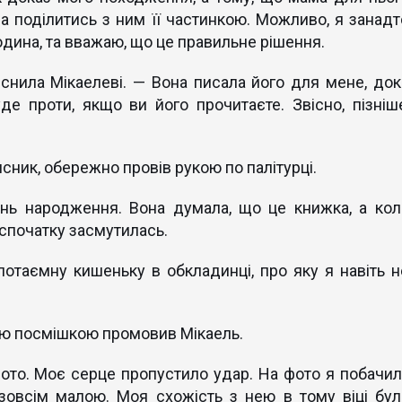
а поділитись з ним її частинкою. Можливо, я занадт
юдина, та вважаю, що це правильне рішення.
снила Мікаелеві. — Вона писала його для мене, док
де проти, якщо ви його прочитаєте. Звісно, пізніше
исник, обережно провів рукою по палітурці.
ень народження. Вона думала, що це книжка, а кол
 спочатку засмутилась.
 потаємну кишеньку в обкладинці, про яку я навіть н
мною посмішкою промовив Мікаель.
фото. Моє серце пропустило удар. На фото я побачил
зовсім малою. Моя схожість з нею в тому віці бул