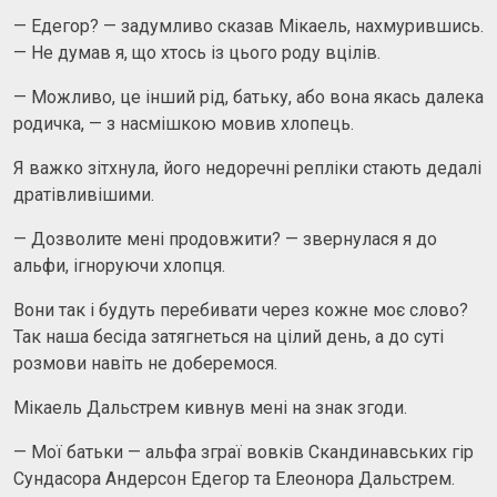
— Едегор? — задумливо сказав Мікаель, нахмурившись.
— Не думав я, що хтось із цього роду вцілів.
— Можливо, це інший рід, батьку, або вона якась далека
родичка, — з насмішкою мовив хлопець.
Я важко зітхнула, його недоречні репліки стають дедалі
дратівливішими.
— Дозволите мені продовжити? — звернулася я до
альфи, ігноруючи хлопця.
Вони так і будуть перебивати через кожне моє слово?
Так наша бесіда затягнеться на цілий день, а до суті
розмови навіть не доберемося.
Мікаель Дальстрем кивнув мені на знак згоди.
— Мої батьки — альфа зграї вовків Скандинавських гір
Сундасора Андерсон Едегор та Елеонора Дальстрем.