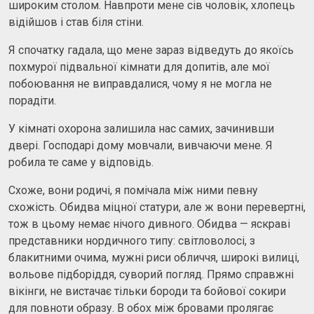
широким столом. Навпроти мене сів чоловік, хлопець
відійшов і став біля стіни.
Я спочатку гадала, що мене зараз відведуть до якоїсь
похмурої підвальної кімнати для допитів, але мої
побоювання не виправдалися, чому я не могла не
порадіти.
У кімнаті охорона залишила нас самих, зачинивши
двері. Господарі дому мовчали, вивчаючи мене. Я
робила те саме у відповідь.
Схоже, вони родичі, я помічала між ними певну
схожість. Обидва міцної статури, але ж вони перевертні,
тож в цьому немає нічого дивного. Обидва — яскраві
представники нордичного типу: світловолосі, з
блакитними очима, мужні риси обличчя, широкі вилиці,
вольове підборіддя, суворий погляд. Прямо справжні
вікінги, не вистачає тільки бороди та бойової сокири
для повноти образу. В обох між бровами пролягає