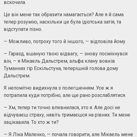
вскочила.
Це він мене так образити намагається? Але я й сама
тепер розумію, наскільки це була ідіотська затія, та
відступати пізно.
— Можливо, потроху того й іншого, — відповіла йому.
— Гаразд, вшаную твою відвагу, — знову посміхнувся
він, — я Мікаель Дальстрем, альфа клану вовків
Туманних гір Ескільстуна, теперішній голова дому
Дальстрем.
Я непомітно видихнула з полегшенням. Усе ж я
потрапила куди потрібно, але ще рано розслаблятися.
— Хм, тепер ти точно впевнилася, хто я. Але досі не
відчуваєш страху, навіть тримаєшся на рівних. Ти мене
зацікавила. То хто ж ти?
— Я Ліка Маленко, — почала говорити, але Мікаель мене