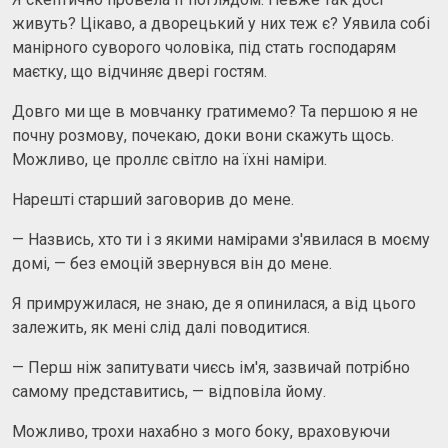
живуть? Цікаво, а дворецький у них теж є? Уявила собі
манірного суворого чоловіка, під стать господарям
маєтку, що відчиняє двері гостям.
Довго ми ще в мовчанку гратимемо? Та першою я не
почну розмову, почекаю, доки вони скажуть щось.
Можливо, це проллє світло на їхні наміри.
Нарешті старший заговорив до мене.
— Назвись, хто ти і з якими намірами з'явилася в моєму
домі, — без емоцій звернувся він до мене.
Я примружилася, не знаю, де я опинилася, а від цього
залежить, як мені слід далі поводитися.
— Перш ніж запитувати чиєсь ім'я, зазвичай потрібно
самому представитись, — відповіла йому.
Можливо, трохи нахабно з мого боку, враховуючи