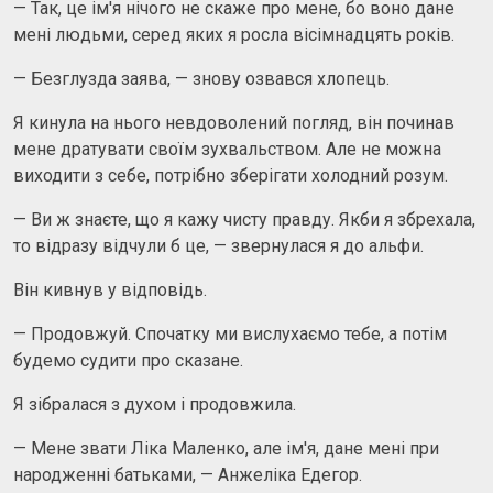
— Так, це ім'я нічого не скаже про мене, бо воно дане
мені людьми, серед яких я росла вісімнадцять років.
— Безглузда заява, — знову озвався хлопець.
Я кинула на нього невдоволений погляд, він починав
мене дратувати своїм зухвальством. Але не можна
виходити з себе, потрібно зберігати холодний розум.
— Ви ж знаєте, що я кажу чисту правду. Якби я збрехала,
то відразу відчули б це, — звернулася я до альфи.
Він кивнув у відповідь.
— Продовжуй. Спочатку ми вислухаємо тебе, а потім
будемо судити про сказане.
Я зібралася з духом і продовжила.
— Мене звати Ліка Маленко, але ім'я, дане мені при
народженні батьками, — Анжеліка Едегор.