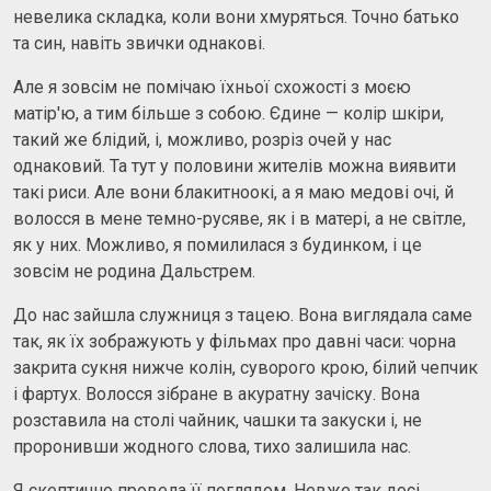
невелика складка, коли вони хмуряться. Точно батько
та син, навіть звички однакові.
Але я зовсім не помічаю їхньої схожості з моєю
матір'ю, а тим більше з собою. Єдине — колір шкіри,
такий же блідий, і, можливо, розріз очей у нас
однаковий. Та тут у половини жителів можна виявити
такі риси. Але вони блакитноокі, а я маю медові очі, й
волосся в мене темно-русяве, як і в матері, а не світле,
як у них. Можливо, я помилилася з будинком, і це
зовсім не родина Дальстрем.
До нас зайшла служниця з тацею. Вона виглядала саме
так, як їх зображують у фільмах про давні часи: чорна
закрита сукня нижче колін, суворого крою, білий чепчик
і фартух. Волосся зібране в акуратну зачіску. Вона
розставила на столі чайник, чашки та закуски і, не
проронивши жодного слова, тихо залишила нас.
Я скептично провела її поглядом. Невже так досі