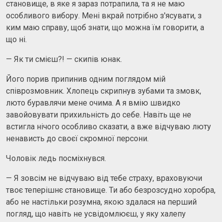
становище, в яке я зараз потрапила, та я не маю
особливого вибору. Мені вкрай потрібно з'ясувати, з
ким маю справу, щоб знати, що можна їм говорити, а
що ні.
— Як ти смієш?! — скипів юнак.
Його порив припинив одним поглядом мій
співрозмовник. Хлопець скрипнув зубами та змовк,
люто буравлячи мене очима. А я вмію швидко
завойовувати прихильність до себе. Навіть ще не
встигла нічого особливо сказати, а вже відчуваю люту
ненависть до своєї скромної персони.
Чоловік ледь посміхнувся.
— Я зовсім не відчуваю від тебе страху, враховуючи
твоє теперішнє становище. Ти або безрозсудно хоробра,
або не настільки розумна, якою здалася на перший
погляд, що навіть не усвідомлюєш, у яку халепу