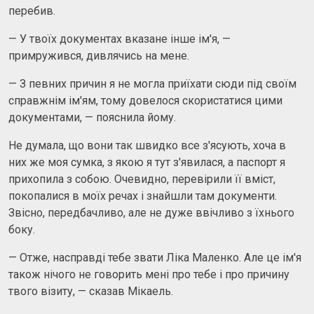
перебив.
— У твоїх документах вказане інше ім'я, —
примружився, дивлячись на мене.
— З певних причин я не могла приїхати сюди під своїм
справжнім ім'ям, тому довелося скористатися цими
документами, — пояснила йому.
Не думала, що вони так швидко все з'ясують, хоча в
них же моя сумка, з якою я тут з'явилася, а паспорт я
прихопила з собою. Очевидно, перевірили її вміст,
покопалися в моїх речах і знайшли там документи.
Звісно, передбачливо, але не дуже ввічливо з їхнього
боку.
— Отже, насправді тебе звати Ліка Маленко. Але це ім'я
також нічого не говорить мені про тебе і про причину
твого візиту, — сказав Мікаель.