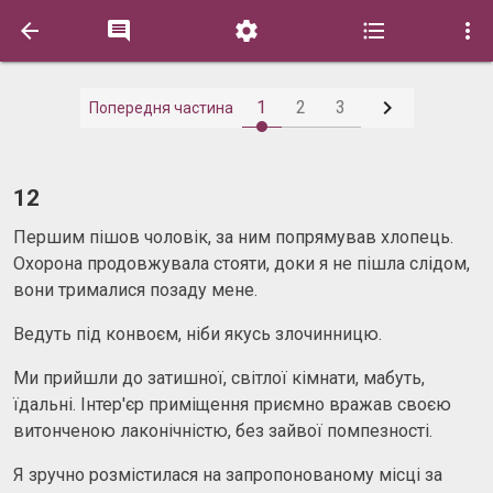






1
2
3
Попередня частина
12
Першим пішов чоловік, за ним попрямував хлопець.
Охорона продовжувала стояти, доки я не пішла слідом,
вони трималися позаду мене.
Ведуть під конвоєм, ніби якусь злочинницю.
Ми прийшли до затишної, світлої кімнати, мабуть,
їдальні. Інтер'єр приміщення приємно вражав своєю
витонченою лаконічністю, без зайвої помпезності.
Я зручно розмістилася на запропонованому місці за