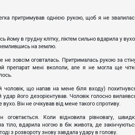
легка притримував однією рукою, щоб я не звалилас
ась йому в грудну клітку, ліктем сильно вдарила у вухо
иземлившись на землю.
 не зовсім оговталась. Притрималась рукою за стіну
ий препарат мені вкололи, але я не могла ще чітк
лось.
 чоловік, що напав на мене біля входу) похитнувся
ій удар його дезорієнтував. Чоловік голосно вилаявся
вухо. Він не очікував від мене такого спротиву.
н оговтається. Коли відновила рівновагу, швидк
а тіло, вдарила ногою в бік живота, де закінчуютьс
а тоді з розвороту знову завдала удару в голову.