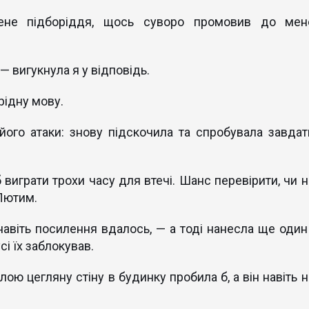
ене підборіддя, щось суворо промовив до мен
— вигукнула я у відповідь.
рідну мову.
його атаки: знову підскочила та спробувала завдат
виграти трохи часу для втечі. Шанс перевірити, чи н
Лютим.
навіть посилення вдалось, — а тоді нанесла ще один 
сі їх заблокував.
илою цегляну стіну в будинку пробила б, а він навіть 