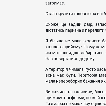
затримає.
Стала крутити головою на всі б
Схоже, це задній двір, запа
дістатись паркана й перелізти ч
Я більше не мала жодного ба
«теплого прийому». Чому на ме
якомога швидше забиратись зв
Час повертатися додому.
А територія чимала, густо зас
вона має бути. Територія м
мала непереборне бажання як
Вискочила на галявину, більш
прямокутної форми, по всій її
Та я зараз не маю часу оцінюв