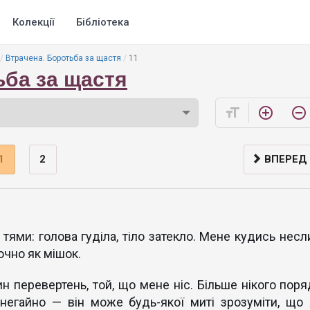
Колекції
Бібліотека
Втрачена. Боротьба за щастя
11
ьба за щастя
format_size
add_circle_outline
remove_circle_outline
1
2
ВПЕРЕД
тями: голова гуділа, тіло затекло. Мене кудись несли
очно як мішок.
ин перевертень, той, що мене ніс. Більше нікого поря
 негайно — він може будь-якої миті зрозуміти, що 