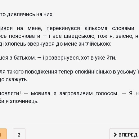
то дивлячись на них.
вився на мене, перекинувся кількома словами 
сь пояснювати — і все шведською, тож я, звісно, н
ді хлопець звернувся до мене англійською:
я з батьком. — і розвернувся, хотів уже йти.
сля такого поводження тепер спокійнісінько в усьому 
що скажуть.
мовляти! — мовила я загрозливим голосом. — Я н
би я злочинець.
1
2
ВПЕРЕД