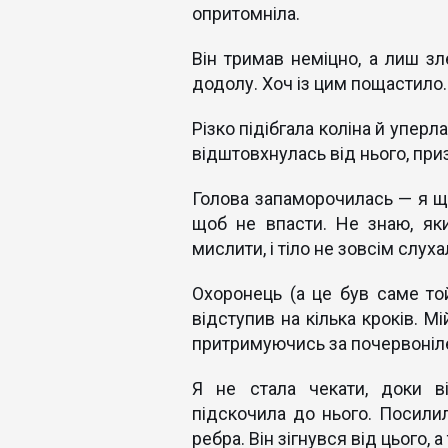
опритомніла.
Він тримав неміцно, а лиш з
додолу. Хоч із цим пощастило.
Різко підібгала коліна й уперл
відштовхнулась від нього, пр
Голова запаморочилась — я ще
щоб не впасти. Не знаю, як
мислити, і тіло не зовсім слуха
Охоронець (а це був саме той
відступив на кілька кроків. М
притримуючись за почервоніле 
Я не стала чекати, доки ві
підскочила до нього. Посилил
ребра. Він зігнувся від цього, 