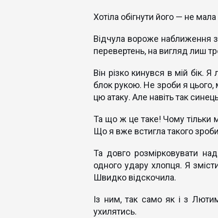
Хотіла обігнути його — не мал
Відчула вороже наближення з
перевертень, на вигляд лиш тр
Він різко кинувся в мій бік. 
блок рукою. Не зроби я цього, 
цю атаку. Але навіть так синец
Та що ж це таке! Чому тільки 
Що я вже встигла такого зроби
Та довго розмірковувати на
одного удару хлопця. Я змісти
Швидко відскочила.
Із ним, так само як і з Люти
ухилятись.