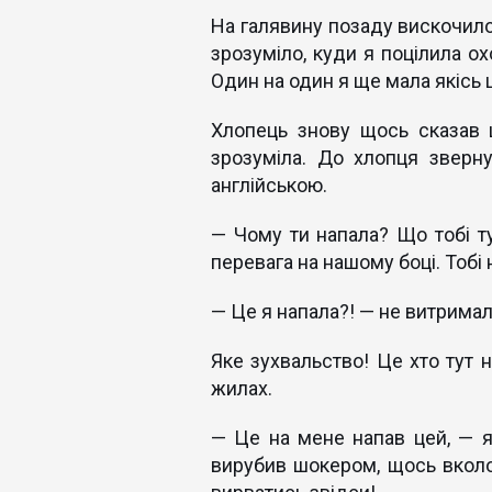
На галявину позаду вискочило 
зрозуміло, куди я поцілила о
Один на один я ще мала якісь ш
Хлопець знову щось сказав 
зрозуміла. До хлопця зверн
англійською.
— Чому ти напала? Що тобі ту
перевага на нашому боці. Тобі 
— Це я напала?! — не витримал
Яке зухвальство! Це хто тут на
жилах.
— Це на мене напав цей, — 
вирубив шокером, щось вколо