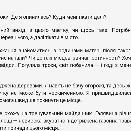
оки. Де я опинилась? Куди мені тікати далі?
сний вихід із цього маєтку, чи щось таке. Потрібн
ерез нього, а далі тікати в місто.
жання знайомитись із родичами матері після таког
не напали? Чи це такі місцеві звичаї гостинності? Хоч
ідси. Погуляла трохи, світ побачила — і годі з мене
аджена деревами. Я навіть не бачу огорожі, та десь ж
аєтку не може бути нескінченною. Я пришвидшилась
омога швидше покинути це місце.
е схожу на тренувальний майданчик. Галявина рівно
 площі — невисока, акуратно підстрижена газонна трава
ати принади цього місця.