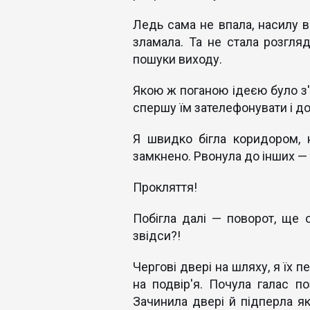
Ледь сама не впала, насилу в
зламала. Та не стала розгляд
пошуки виходу.
Якою ж поганою ідеєю було з'
спершу їм зателефонувати і до
Я швидко бігла коридором, н
замкнено. Рвонула до інших —
Прокляття!
Побігла далі — поворот, ще о
звідси?!
Чергові двері на шляху, я їх 
на подвір'я. Почула галас п
Зачинила двері й підперла я