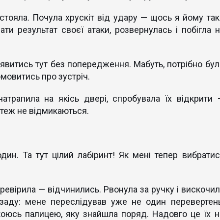
стояла. Почула хрускіт від удару — щось я йому так
ати результат своєї атаки, розвернулась і побігла н
явитись тут без попередження. Мабуть, потрібно бул
мовитись про зустріч.
атрапила на якісь двері, спробувала їх відкрити 
 теж не відмикаються.
дин. Та тут цілий лабіринт! Як мені тепер вибратис
перевірила — відчинились. Рвонула за ручку і вискочил
озаду: мене переслідував уже не один перевертень
коюсь палицею, яку знайшла поряд. Надовго це їх н