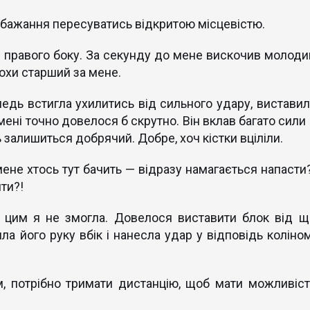
а бажання пересуватись відкритою місцевістю.
 правого боку. За секунду до мене вискочив молоди
охи старший за мене.
Я ледь встигла ухилитись від сильного удару, виставил
мені точно довелося б скрутно. Він вклав багато сили
ь залишиться добрячий. Добре, хоч кістки вціліли.
мене хтось тут бачить — відразу намагається напасти?
ти?!
д цим я не змогла. Довелося виставити блок від щ
ла його руку вбік і нанесла удар у відповідь коліном
м, потрібно тримати дистанцію, щоб мати можливіст