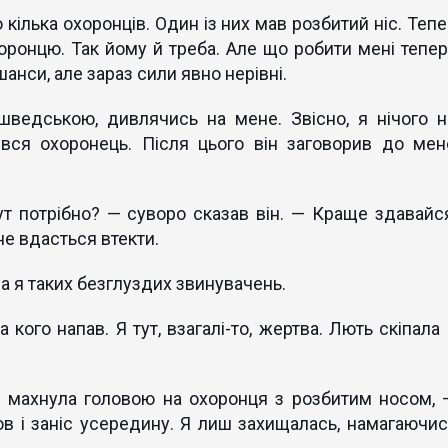
кілька охоронців. Один із них мав розбитий ніс. Тепе
хоронцю. Так йому й треба. Але що робити мені тепер
анси, але зараз сили явно нерівні.
шведською, дивлячись на мене. Звісно, я нічого н
увся охоронець. Після цього він заговорив до мен
т потрібно? — суворо сказав він. — Краще здавайся
не вдасться втекти.
а я таких безглуздих звинувачень.
 кого напав. Я тут, взагалі-то, жертва. Лють скіпала
я махнула головою на охоронця з розбитим носом, 
в і заніс усередину. Я лиш захищалась, намагаючис