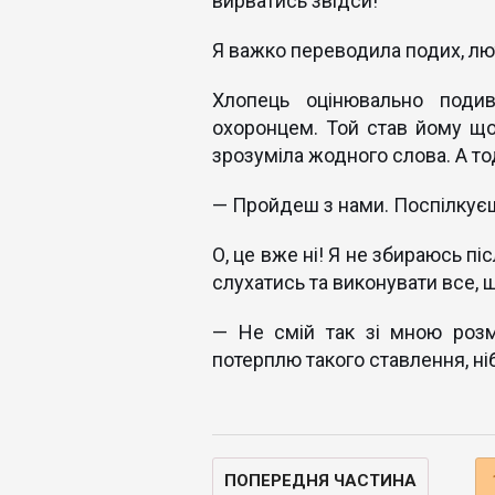
вирватись звідси!
Я важко переводила подих, лю
Хлопець оцінювально поди
охоронцем. Той став йому що
зрозуміла жодного слова. А то
— Пройдеш з нами. Поспілкуєшс
О, це вже ні! Я не збираюсь пі
слухатись та виконувати все, 
— Не смій так зі мною роз
потерплю такого ставлення, ні
ПОПЕРЕДНЯ ЧАСТИНА