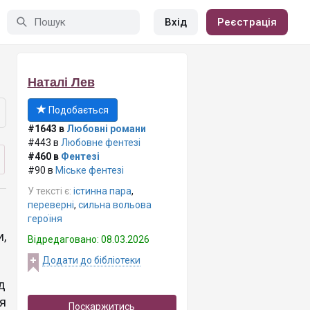
Вхід
Реєстрація
Наталі Лев
Подобається
#1643 в
Любовні романи
#443 в
Любовне фентезі
#460 в
Фентезі
#90 в
Міське фентезі
У тексті є:
істинна пара
,
переверні
,
сильна вольова
героїня
,
Відредаговано: 08.03.2026
Додати до бібліотеки
д
я
Поскаржитись