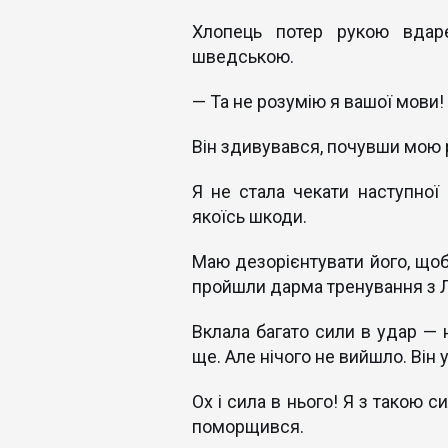
Хлопець потер рукою вдар
шведською.
— Та не розумію я вашої мови! 
Він здивувався, почувши мою 
Я не стала чекати наступної 
якоїсь шкоди.
Маю дезорієнтувати його, щоб 
пройшли дарма тренування з 
Вклала багато сили в удар — 
ще. Але нічого не вийшло. Він у
Ох і сила в нього! Я з такою с
поморщився.