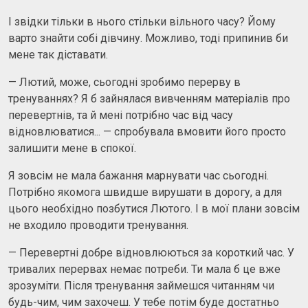
І звідки тільки в нього стільки вільного часу? Йому
варто знайти собі дівчину. Можливо, тоді припинив би
мене так діставати.
— Лютий, може, сьогодні зробимо перерву в
тренуваннях? Я б зайнялася вивченням матеріалів про
перевертнів, та й мені потрібно час від часу
відновлюватися... — спробувала вмовити його просто
залишити мене в спокої.
Я зовсім не мала бажання марнувати час сьогодні.
Потрібно якомога швидше вирушати в дорогу, а для
цього необхідно позбутися Лютого. І в мої плани зовсім
не входило проводити тренування.
— Перевертні добре відновлюються за короткий час. У
тривалих перервах немає потреби. Ти мала б це вже
зрозуміти. Після тренування займешся читанням чи
будь-чим, чим захочеш. У тебе потім буде достатньо