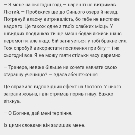
— З мене на сьогодні годі, — нарешті не витримав
Лютий. — Пробіжися ще до Синього озера й назад.
Потренуй власну витривалість, бо тебе не вистачає
надовго. Це також одне з твоїх слабких місць. У
швидких поєдинках ти ще маєш бодай якийсь шанс
перемогти, але якщо бій затягується, у тобі бракне сил.
Тож спробуй використати посилення при бігу — і на
сьогодні все. Я не можу гаяти стільки часу даремно.
— Тренере, невже більше не хочете навчати свою
старанну ученицю? — вдала збентеження.
Це справило відповідний ефект на Лютого. У нього
заграли жовна, і він стримав порив гніву. Важко
зітхнув.
— О Богине, дай мені терпіння.
Із цими словами він залишив мене.