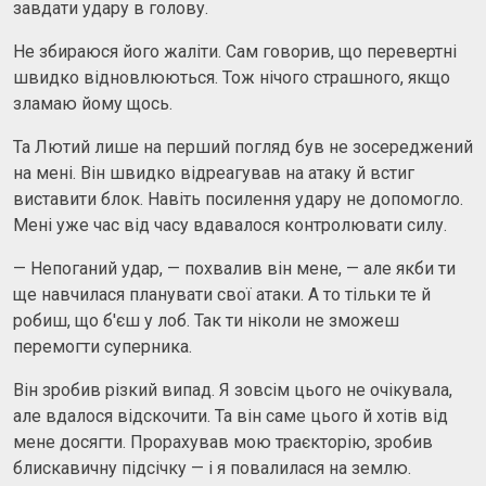
завдати удару в голову.
Не збираюся його жаліти. Сам говорив, що перевертні
швидко відновлюються. Тож нічого страшного, якщо
зламаю йому щось.
Та Лютий лише на перший погляд був не зосереджений
на мені. Він швидко відреагував на атаку й встиг
виставити блок. Навіть посилення удару не допомогло.
Мені уже час від часу вдавалося контролювати силу.
— Непоганий удар, — похвалив він мене, — але якби ти
ще навчилася планувати свої атаки. А то тільки те й
робиш, що б'єш у лоб. Так ти ніколи не зможеш
перемогти суперника.
Він зробив різкий випад. Я зовсім цього не очікувала,
але вдалося відскочити. Та він саме цього й хотів від
мене досягти. Прорахував мою траєкторію, зробив
блискавичну підсічку — і я повалилася на землю.