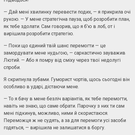
— Дай мені хвилинку перевести подих, — я прикрила очі
рукою. — У мене стратегічна пауза, щоб розробити план,
як тебе здолати. Сам говорив, що я б'ю в лоб, от і
вирішила розробити стратегію.
— Поки що єдиний твій шанс перемогти — це
замордувати мене нудьгою, — саркастично зауважив
Лютий. — Або я помру від сміху через твої недолугі
спроби.
Я скрипнула зубами. Гуморист чортів, щось сьогодні він
особливо в ударі, дістаючи мене.
— То я бачу в мене безліч варіантів, як тебе перемогти,
навіть не знаю, що саме обрати. Парочку з них ти сам
мені підкинув, можливо, ними й скористаюся.
Переможця ж не судять, а за для перемоги усі засоби
годяться, — вирішила не залишатися в боргу.