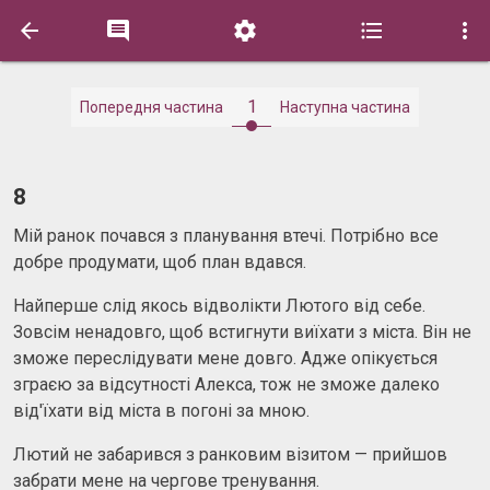





1
Попередня частина
Наступна частина
8
Мій ранок почався з планування втечі. Потрібно все
добре продумати, щоб план вдався.
Найперше слід якось відволікти Лютого від себе.
Зовсім ненадовго, щоб встигнути виїхати з міста. Він не
зможе переслідувати мене довго. Адже опікується
зграєю за відсутності Алекса, тож не зможе далеко
від'їхати від міста в погоні за мною.
Лютий не забарився з ранковим візитом — прийшов
забрати мене на чергове тренування.