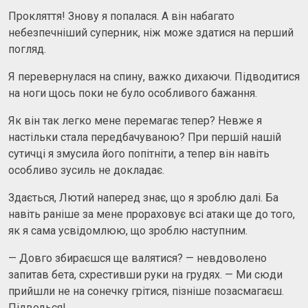
Прокляття! Знову я попалася. А він набагато
небезпечніший суперник, ніж може здатися на перший
погляд.
Я перевернулася на спину, важко дихаючи. Підводитися
на ноги щось поки не було особливого бажання.
Як він так легко мене перемагає тепер? Невже я
настільки стала передбачуваною? При першій нашій
сутичці я змусила його попітніти, а тепер він навіть
особливо зусиль не докладає.
Здається, Лютий наперед знає, що я зроблю далі. Ба
навіть раніше за мене прораховує всі атаки ще до того,
як я сама усвідомлюю, що зроблю наступним.
— Довго збираєшся ще валятися? — невдоволено
запитав бета, схрестивши руки на грудях. — Ми сюди
прийшли не на сонечку грітися, пізніше позасмагаєш.
Підводься!