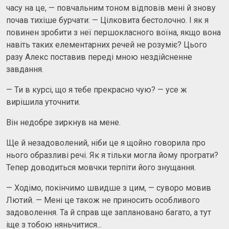
часу на це, — повчальним тоном відповів мені й знову
почав тихіше бурчати: — Цілковита бестолочно. І як я
повинен зробити з неї першокласного воїна, якщо вона
навіть таких елементарних речей не розуміє? Цього
разу Алекс поставив переді мною нездійсненне
завдання.
— Ти в курсі, що я тебе прекрасно чую? — усе ж
вирішила уточнити.
Він недобре зиркнув на мене.
Ще й незадоволений, ніби це я щойно говорила про
нього образливі речі. Як я тільки могла йому програти?
Тепер доводиться мовчки терпіти його знущання.
— Ходімо, покінчимо швидше з цим, — суворо мовив
Лютий. — Мені це також не приносить особливого
задоволення. Та й справ ще заплановано багато, а тут
іще з тобою няньчитися...