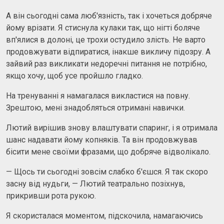
А він сьогодні сама люб'язність, так і хочеться добряче
йому врізати. Я стиснула кулаки так, що нігті боляче
вп'ялися в долоні, це трохи остудило злість. Не варто
продовжувати відпиратися, інакше викличу підозру. А
зайвий раз викликати недоречні питання не потрібно,
якщо хочу, щоб усе пройшло гладко.
На тренуванні я намагалася викластися на повну.
Зрештою, мені знадобляться отримані навички.
Лютий вирішив знову влаштувати спаринг, і я отримала
шанс надавати йому копняків. Та він продовжував
бісити мене своїми фразами, що добряче відволікало.
— Щось ти сьогодні зовсім слабко б'єшся. Я так скоро
засну від нудьги, — Лютий театрально позіхнув,
прикривши рота рукою.
Я скористалася моментом, підскочила, намагаючись