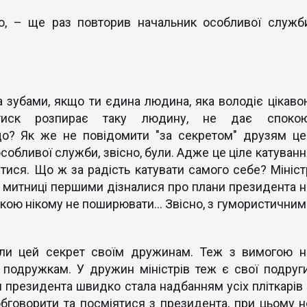
ію, – ще раз повторив начальник особливої служби
 зубами, якщо ти єдина людина, яка володіє цікаво
 тиск розпирає таку людину, не дає спокою
що? Як же не повідомити "за секретом" друзям це
обливої ​​служби, звісно, ​​були. Адже це ціле катуван
итися. Що ж за радість катувати самого себе? Мініст
к митниці першими дізналися про плани президента н
янкою нікому не поширювати… Звісно, ​​з гумористичним
іли цей секрет своїм дружинам. Теж з вимогою н
– подружкам. У дружин міністрів теж є свої подруги
и президента швидко стала надбанням усіх пліткарів 
обговорити та посміятися з президента, при цьому н