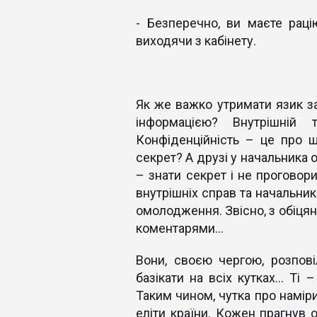
- Безперечно, ви маєте рац
виходячи з кабінету.
Як же важко утримати язик за
інформацією? Внутрішній
Конфіденційність – це про 
секрет? А друзі у начальника ос
– знати секрет і не проговор
внутрішніх справ та начальни
омолодження. Звісно, ​​з обіц
коментарями…
Вони, своєю чергою, розпов
базікати на всіх кутках… Ті 
Таким чином, чутка про намір
еліти країни. Кожен прагнув 