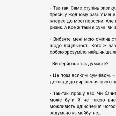
- Так-так. Саме ступінь ризику
преси, у жодному разі. У мен
інтерес до моєї персони. Але 
ризик. А все ж таки є сумніви
- Вибачте мені мою сміливіст
щодо доцільності. Кого ж вар
собою зрозуміло, найцінніша л
- Ви серйозно так думаєте?
- Це поза всяким сумнівом, –
докладу до вирішення цього пи
- Так-так, прошу вас. Чи бач
може бути й не такою висо
можливість здійснення чогось
задумано на майбутнє…