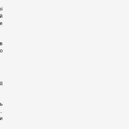
ої
й
е
в
о
Я
ь
…
и