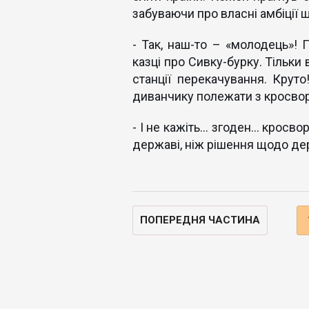
забуваючи про власні амбіції 
- Так, наш-то – «молодець»! 
казці про Сивку-бурку. Тільки
станції перекачування. Круто
диванчику полежати з кросворд
- І не кажіть… згоден… кросв
державі, ніж рішення щодо 
ПОПЕРЕДНЯ ЧАСТИНА