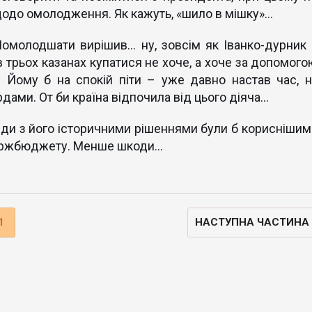
щодо омолодження. Як кажуть, «шило в мішку»...
Помолодшати вирішив… ну, зовсім як Іванко-дурник 
 в трьох казанах купатися не хоче, а хоче за допомого
! Йому б на спокій піти – уже давно настав час, н
ами. От би країна відпочила від цього діяча…
орди з його історичними рішеннями були б кориснішим
держбюджету. Менше шкоди…
1
НАСТУПНА ЧАСТИНА