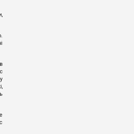
,
.
і
в
с
ку
і,
ь
е
с