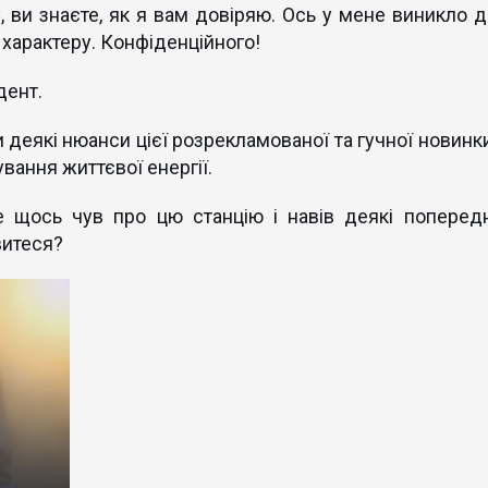
 ви знаєте, як я вам довіряю. Ось у мене виникло д
 характеру. Конфіденційного!
дент.
и деякі нюанси цієї розрекламованої та гучної новинки
вання життєвої енергії.
е щось чув про цю станцію і навів деякі попередн
витеся?