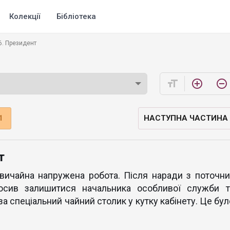
Колекції
Бібліотека
6. Президент
format_size
add_circle_outline
remove_circle_outline
1
НАСТУПНА ЧАСТИНА
т
звичайна напружена робота. Після наради з поточни
осив залишитися начальника особливої служби т
а спеціальний чайний столик у кутку кабінету. Це бул