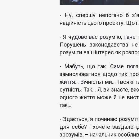
- Ну, спершу непогано б з'
надійність цього проєкту. Що і 
- Я чудово вас розумію, пане
Порушень законодавства не
розуміти ваш інтерес як розп
- Мабуть, що так. Саме погл
замислюватися щодо тих проб
життя… Вічність і ми… І всякі 
сутність. Так… Я, ви знаєте, в
одного життя може й не виста
так…
- Здається, я починаю розумі
для себе? І хочете заздалегі
зрозумів, – начальник особливо