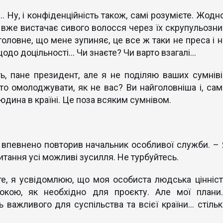
… Ну, і конфіденційність також, самі розумієте. Жодн
е вже вистачає сивого волосся через їх скрупульозни
головне, що мене зупиняє, це все ж таки не преса і н
 щодо доцільності… Чи знаєте? Чи варто взагалі…
ь, пане президент, але я не поділяю ваших сумніві
то омолоджувати, як не вас? Ви найголовніша і, сам
юдина в країні. Це поза всяким сумнівом.
 впевнено повторив начальник особливої служби. – 
тання усі можливі зусилля. Не турбуйтесь.
ите, я усвідомлюю, що моя особиста людська цінніст
кою, як необхідно для проєкту. Але мої плани
 важливого для суспільства та всієї країни… стільк