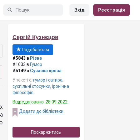
Вхід
Реєстрація
Сергій Кузнєцов
Подобається
#5843 в
Різне
#1633 в
Гумор
#5149 в
Сучасна проза
У тексті є:
гумор і сатира
,
суспільні стосунки
,
іронічна
філософія
Відредаговано: 28.09.2022
х
Додати до бібліотеки
а
о
Поскаржитись