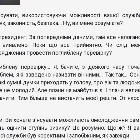
ясувати, використовуючи можливості вашої служби
як, законність, безпека... Ну, ви мене розумієте?
 президент. За попередніми даними, там все непогано
 виявлено. Поки що все прийнятно. Чи слід мен
орядження провести поглиблену перевірку?
иблену перевірку… Я, бачите, з деякого часу поча
лем, які заведено називати вічними… Так-так… Сен
такі сумні думки приходять у голову, про вік та людсь
же не молодий. Але плани на майбутнє є. І плани велик
чити. Тим більше не вистачить моєї решти. От якос
ти. Ви хочете з'ясувати можливість омолодження сам
дь оцінити ступінь ризику? Це розумно. Що ж? Я ва
ї ​​служби був коректним і запобіжним, як завжди.