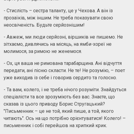
- Стислість – сестра таланту, це у Чехова. А він із
прозаїків, між іншим. Не треба показувати свою
неосвіченість. Будьте серйознішим!
- Авжеж, ми люди серйозні, віршиків не пишемо. Не
зітхаємо, дивлячись на місяць, на ямби-хореї не
молимося, за римою не женемося.
- Ох, ця ваша не римована тарабарщина. Ані відчуття
передати, ані пісню скласти. Не те! Не розумію, – поет
уже виходив із себе і говорив сердито та голосно.
- Та вам, колего, і не треба нічого розуміти. Знайдуться
спеціалісти та все зрозуміють без вас. Знаєте, що
сказав із цього приводу Борис Стругацький?
"Письменник – це не той, який пише, а той, якого
читають". Ось на що потрібно орієнтуватися! Колего! –
письменник і собі перейшов на хрипкий крик.