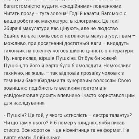
багатотомністю нудьги, «снодійними» повчаннями.
Читати прозу – туга зелена! Годі й казати. Вагомою є
ваша робота як макулатура, в кілограмах. Це так!
Збирачі макулатури вас цінують, але не людство.
Здайте кілька томів своєї нетлінки в макулатуру, і вам –
можливо, при досягненні достатньої ваги – видадуть
талончик на покупку чогось дійсно цінного з літератури.
Ну, наприклад, віршів Пушкіна. От був би живий
Пушкін, то його й варто було б омолодити. Неможливо
технічно, на жаль, – так відповів прозаїку чоловік з
темними бакенбардами та кучерявим волоссям. Свою
зовнішню подібність із великим поетом він
усвідомлював досить впевнено і часто користався цим
для наслідування.
- Пушкін? Це той, у якого «стислість – сестра таланту»?
Чи що там у нього? Я б помер у злиднях, якби писав
стисло. Все коротке – це нісенітниця та не формат. Не
варте уваги. Дрібненьке.