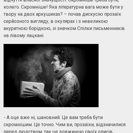
колего. Скромніше! Яка літературна вага може бути у
твору на двох аркушиках? – почав дискусію прозаїк
серйозного вигляду, в окулярах і з невеликою
акуратною борідкою, зі значком Спілки письменників
на лівому лацкані.
- А оце вже ні, шановний. Це вам треба бути
скромнішим. Це точно. Чим ви, прозаїки, відзначилися
перед людством, так це довжиною своїх описів,