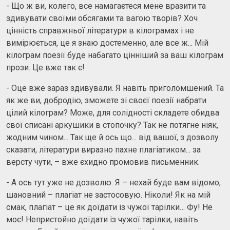
- Що ж ви, колего, все намагаєтеся мене вразити та
здивувати своїми обсягами та вагою творів? Хоч
цінність справжньої літератури в кілограмах і не
вимірюється, це я знаю достеменно, але все ж... Мій
кілограм поезії буде набагато цінніший за ваш кілограм
прози. Це вже так є!
- Оце вже зараз здивували. Я навіть приголомшений. Та
як же ви, добродію, зможете зі своєї поезії набрати
цілий кілограм? Може, для солідності складете обидва
свої списані аркушики в стопочку? Так не потягне ніяк,
жодним чином... Так ще й ось що... від вашої, з дозволу
сказати, літератури виразно пахне плагіатиком... за
версту чути, – вже єхидно промовив письменник.
- А ось тут уже не дозволю. Я – нехай буде вам відомо,
шановний – плагіат не застосовую. Ніколи! Як на мій
смак, плагіат – це як доїдати із чужої тарілки… Фу! Не
моє! Непристойно доїдати із чужої тарілки, навіть