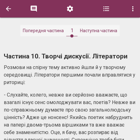





1
Попередня частина
Наступна частина
Частина 10. Творчі дискусії. Літератори
Розмови на спірну тему активно йшли й у творчому
середовищі. Літератори першими почали вправлятися у
риториці:
- Слухайте, колего, невже ви серйозно вважаєте, що
взагалі існує сенс омолоджувати вас, поетів? Невже ви
по-справжньому думаєте про свою загальнолюдську
цінність? Адже це нонсенс! Якийсь поетик набруднить
на папері двома-трьома віршиками та вже вважає
себе знаменитістю. Оце, я бачу, вас розпирає від
відчуття власної значущості. Скромніше треба бути,