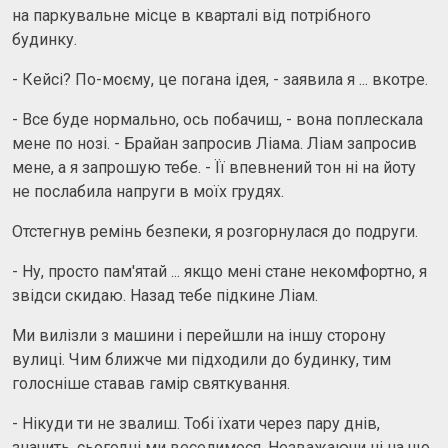
на паркувальне місце в кварталі від потрібного
будинку.
- Кейсі? По-моєму, це погана ідея, - заявила я ... вкотре.
- Все буде нормально, ось побачиш, - вона поплескала
мене по нозі. - Брайан запросив Ліама. Ліам запросив
мене, а я запрошую тебе. - Її впевнений тон ні на йоту
не послабила напруги в моїх грудях.
Отстегнув ремінь безпеки, я розгорнулася до подруги.
- Ну, просто пам'ятай ... якщо мені стане некомфортно, я
звідси скидаю. Назад тебе підкине Ліам.
Ми вилізли з машини і перейшли на іншу сторону
вулиці. Чим ближче ми підходили до будинку, тим
голосніше ставав гамір святкування.
- Нікуди ти не звалиш. Тобі їхати через пару днів,
значить, сьогодні ми веселимося. Незважаючи ні на що.