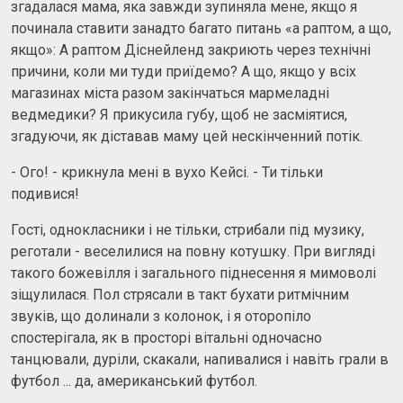
згадалася мама, яка завжди зупиняла мене, якщо я
починала ставити занадто багато питань «а раптом, а що,
якщо»: А раптом Діснейленд закриють через технічні
причини, коли ми туди приїдемо? А що, якщо у всіх
магазинах міста разом закінчаться мармеладні
ведмедики? Я прикусила губу, щоб не засміятися,
згадуючи, як діставав маму цей нескінченний потік.
- Ого! - крикнула мені в вухо Кейсі. - Ти тільки
подивися!
Гості, однокласники і не тільки, стрибали під музику,
реготали - веселилися на повну котушку. При вигляді
такого божевілля і загального піднесення я мимоволі
зіщулилася. Пол стрясали в такт бухати ритмічним
звуків, що долинали з колонок, і я оторопіло
спостерігала, як в просторі вітальні одночасно
танцювали, дуріли, скакали, напивалися і навіть грали в
футбол ... да, американський футбол.