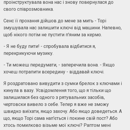
проінструктувала вона нас і знову повернулася до
свого співрозмовника.
Сенс її прохання дійшов до мене за мить - Торі
змушувала нас залишити ключі від машини. Напевно,
щоб нікого потім не пустити п'яним за кермо.
- Я не буду пити! - спробувала відбитися я,
перекрикуючи музику.
- Ти можеш передумати, - заперечила вона. - Якщо
хочеш потрапити всередину - віддавай ключі.
Я роздратовано вивудити з сумки брелок з ключами і
кинула в вазу. Усвідомлення того, що я тільки що
залишилася без одного з рятувальних засобів,
чертовски вивело з себе. Тепер я вже не зможу
швидко виїхати, якщо захочу. Або якщо доведеться. А
що, якщо Торі сама нап'ється і покине свій пост? Або
хтось помилково візьме мої ключі? Раптом мені