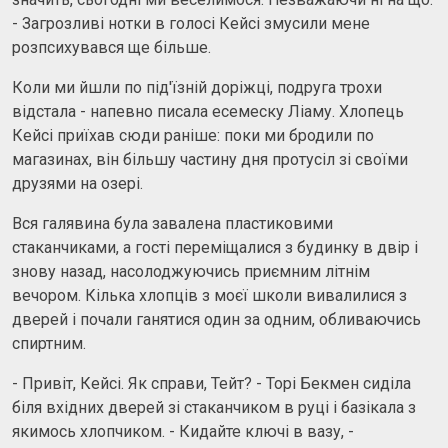
- Загрозливі нотки в голосі Кейсі змусили мене
розпсихувався ще більше.
Коли ми йшли по під'їзній доріжці, подруга трохи
відстала - напевно писала есемеску Ліаму. Хлопець
Кейсі приїхав сюди раніше: поки ми бродили по
магазинах, він більшу частину дня протусіл зі своїми
друзями на озері.
Вся галявина була завалена пластиковими
стаканчиками, а гості переміщалися з будинку в двір і
знову назад, насолоджуючись приємним літнім
вечором. Кілька хлопців з моєї школи вивалилися з
дверей і почали ганятися один за одним, обливаючись
спиртним.
- Привіт, Кейсі. Як справи, Тейт? - Торі Бекмен сиділа
біля вхідних дверей зі стаканчиком в руці і базікала з
якимось хлопчиком. - Кидайте ключі в вазу, -