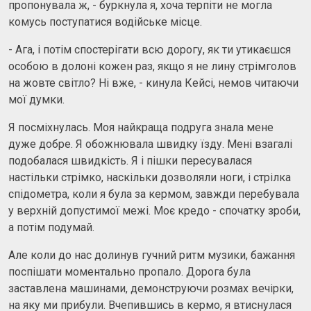
пропонувала ж, - буркнула я, хоча терпіти не могла
комусь поступатися водійське місце.
- Ага, і потім спостерігати всю дорогу, як ти утикаєшся
особою в долоні кожен раз, якщо я не лину стрімголов
на жовте світло? Ні вже, - кинула Кейсі, немов читаючи
мої думки.
Я посміхнулась. Моя найкраща подруга знала мене
дуже добре. Я обожнювала швидку їзду. Мені взагалі
подобалася швидкість. Я і пішки пересувалася
настільки стрімко, наскільки дозволяли ноги, і стрілка
спідометра, коли я була за кермом, завжди перебувала
у верхній допустимої межі. Моє кредо - спочатку зроби,
а потім подумай.
Але коли до нас долинув гучний ритм музики, бажання
поспішати моментально пропало. Дорога була
заставлена ​​машинами, демонструючи розмах вечірки,
на яку ми прибули. Вчепившись в кермо, я втиснулася