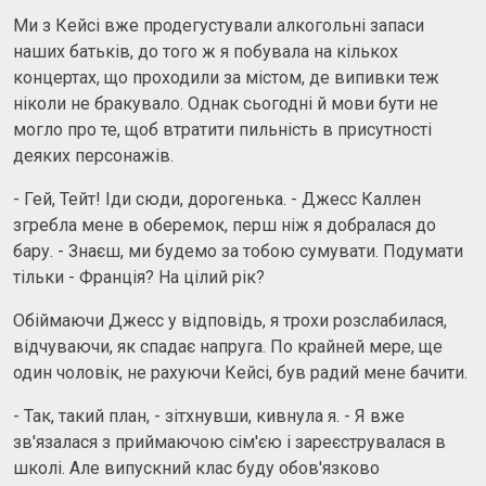
Ми з Кейсі вже продегустували алкогольні запаси
наших батьків, до того ж я побувала на кількох
концертах, що проходили за містом, де випивки теж
ніколи не бракувало. Однак сьогодні й мови бути не
могло про те, щоб втратити пильність в присутності
деяких персонажів.
- Гей, Тейт! Іди сюди, дорогенька. - Джесс Каллен
згребла мене в оберемок, перш ніж я добралася до
бару. - Знаєш, ми будемо за тобою сумувати. Подумати
тільки - Франція? На цілий рік?
Обіймаючи Джесс у відповідь, я трохи розслабилася,
відчуваючи, як спадає напруга. По крайней мере, ще
один чоловік, не рахуючи Кейсі, був радий мене бачити.
- Так, такий план, - зітхнувши, кивнула я. - Я вже
зв'язалася з приймаючою сім'єю і зареєструвалася в
школі. Але випускний клас буду обов'язково