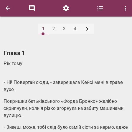






1
2
3
4
Глава 1
Рік тому
- Ні! Повертай сюди, - заверещала Кейсі мені в праве
вухо.
Покришки батьківського «Форда Бронко» жалібно
скрипнули, коли я різко згорнула на забиту машинами
вулицю.
- Знаєш, може, тобі слід було самій сісти за кермо, адже