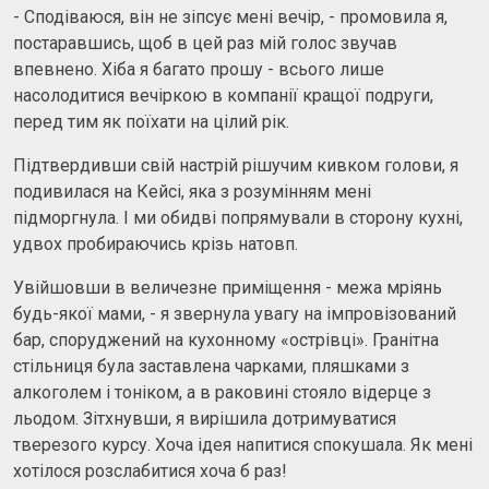
- Сподіваюся, він не зіпсує мені вечір, - промовила я,
постаравшись, щоб в цей раз мій голос звучав
впевнено. Хіба я багато прошу - всього лише
насолодитися вечіркою в компанії кращої подруги,
перед тим як поїхати на цілий рік.
Підтвердивши свій настрій рішучим кивком голови, я
подивилася на Кейсі, яка з розумінням мені
підморгнула. І ми обидві попрямували в сторону кухні,
удвох пробираючись крізь натовп.
Увійшовши в величезне приміщення - межа мріянь
будь-якої мами, - я звернула увагу на імпровізований
бар, споруджений на кухонному «острівці». Гранітна
стільниця була заставлена ​​чарками, пляшками з
алкоголем і тоніком, а в раковині стояло відерце з
льодом. Зітхнувши, я вирішила дотримуватися
тверезого курсу. Хоча ідея напитися спокушала. Як мені
хотілося розслабитися хоча б раз!