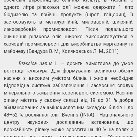
одного літра ріпакової олії можна одержати 1 літр
біодизелю та побічні продукти (шрот, гліцерин), її
застосовують в металургійній, миловарній, шкіряній,
лакофарбовій промисловості. Після подальшого
очищення ріпакова олія широко використовується в
харчовій промисловості для виробництва маргарину та
майонезу (Бандура В. М., Коляновська Л. М., 2011).
Brassica napus
L. – досить вимоглива до умов
вегетації культура. Для формування великого обсягу
насіння з високим умістом білків і жирів необхідна
відповідна система забезпечення і засвоєння сполук
мінерального живлення кореневою системою. Насіння
ріпаку містить у своєму складі від 19 до 31 % добре
збалансованих за амінокислотним складом білків і до
48–52 % рослинної олії. Вчені з (INRA) і Національного
центру наукових досліджень встановили, що
врожайність ріпаку може зростати на 40 % на полях з
великою кількістю комах-запилювачів (Запилення