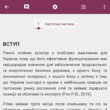





1
Наступна частина
ВСТУП
Ринок олійних культур є особливо важливим для
України, тому що його ефективне функціонування має
першорядне значення для забезпечення продовольчої
та енергетичної безпеки держави, з одного боку, та
економічної складової, з іншого боку, у зв'язку з тим,
що Україна сьогодні є одним з найбільших гравців на
світовому ринку рослинних олій та займає лідируючі
позиції за обсягами їх експорту (Роп Р.Ю., 2016).
Ріпак займає третє місце після соняшнику та сої за
обсягами виробництва олійних культур в Україні. З