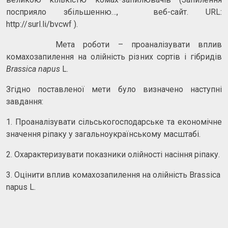
посприяло збільшенню…, веб-сайт. URL:
http://surl.li/bvcwf ).
Мета роботи – проаналізувати вплив
комахозапилення на олійність різних сортів і гібридів
Brassica napus
L.
Згідно поставленої мети було визначено наступні
завдання:
1. Проаналізувати сільськогосподарське та економічне
значення ріпаку у загальноукраїнському масштабі.
2. Охарактеризувати показники олійності насіння ріпаку.
3. Оцінити вплив комахозапилення на олійність Brassica
napus L.