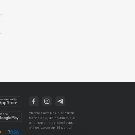
Увага! Сайт може містити
матеріали, не призначені
для перегляду особами,
які не досягли 18 років!