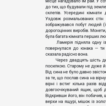
місце нагадувало їм рай. У со
до тих, що будували під земле
склепів. Усередині кімнати
Уздовж розмальованих стін 
зображувався побут людей (їх
дорогоцінних виробів. Монети,
була багата кімната перших лю
Ламерія підняла одну із зо
повернулася до юнака — ти 
сказала радісно вона.
Через двадцять шість днів 
посилкою. Старому не дуже й 
Від сина не було давно звісток
за те, що послав сина на вірн
вірні і встиг кілька разів ві
довгоочікуваний ящик, щоб д
Відкривши його, він побачив,
верхи на ящурі, мішок із золо