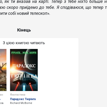
, як ти вказав на карті. Тепер з тебе ніхто більше н
єю скоро приїдемо до тебе. Я сподіваюся, що тепер т
ити собі новий телескоп
».
Кінець
З цією книгою читають
ман
Фантастика
ь
Парадокс Тюрінга
ков
Richard McBorne