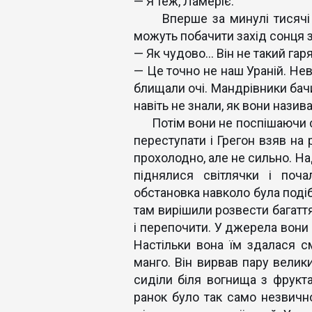
— Я теж, Ламеріє.
Вперше за минулі тисячі ро
можуть побачити захід сонця з
— Як чудово… Він не такий гаря
— Це точно не наш Ураній. Нев
блищали очі. Мандрівники бачи
навіть не знали, як вони назив
Потім вони не поспішаючи сп
переступати і Грегон взяв на 
прохолодно, але не сильно. Над
піднялися світлячки і поч
обстановка навколо була поді
там вирішили розвести багаття
і перепочити. У джерела вони 
Настільки вона їм здалася 
манго. Він вирвав пару велики
сиділи біля вогнища з фрукта
ранок було так само незвично