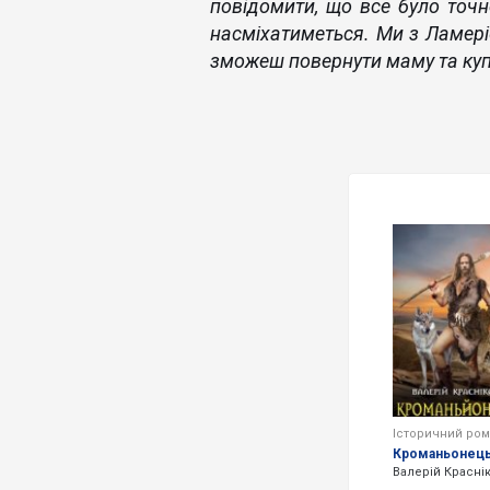
повідомити, що все було точно
насміхатиметься. Ми з Ламері
зможеш повернути маму та куп
Історичний ро
Кроманьонец
Валерій Красні