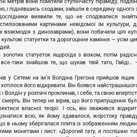
тні метрів вони помітили ступінчасту піраміду, подібн
ю, і піднявшись сходами, зайшли в середину одного з
 дослідники виявили те, що не сподівалися знайти
стилізованими картинами невідомої їм культури, д
 взаємодія з динозаврами), вони побачили цілі куп
 культові статуетки та дорогоцінне каміння — усім ци
дей.
лотих статуеток ящіроїда з візком, потім радісн
все-таки знайшов те, що шукав твій тато, Гайді… 
у Сетемі на ім'я Волдіна Грегона прийшов ящик 
хотілося його відкривати. Він боявся найстрашнішого
 і Волдін у розпачі проклинав, і себе, та свою впертіс
у смерть. Він тепер не вірив, що його припущення бул
дректися власної теорії. І ось, він зважився відкрит
ізнатися всю, як йому здавалося, жорстоку правду
 що в ньому зберігалася плита із зображенням людин
тими монетами і лист: «
Дорогий тату, я поспішаю тоб