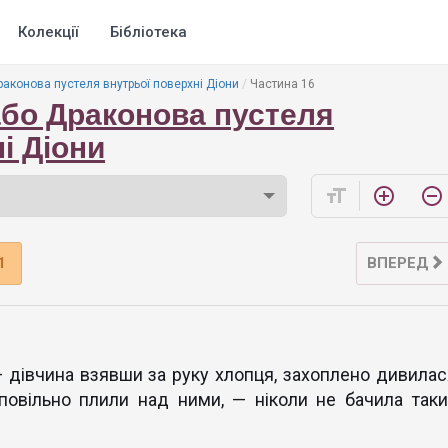
Колекції
Бібліотека
раконова пустеля внутрьої поверхні Діони
Частина 16
або Драконова пустеля
і Діони
format_size
add_circle_outline
remove_circle_outline
1
ВПЕРЕД
 — дівчина взявши за руку хлопця, захоплено дивилас
 повільно плили над ними, — ніколи не бачила таки