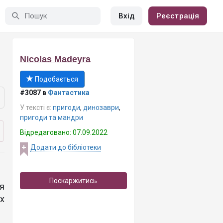
Вхід
Реєстрація
Nicolas Madeyra
Подобається
#3087 в
Фантастика
У тексті є:
пригоди
,
динозаври
,
пригоди та мандри
Відредаговано: 07.09.2022
Додати до бібліотеки
Поскаржитись
я
х