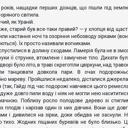
ків, нащадки перших діонців, що пішли під землю
оряного світила.
чий, як Ураній.
же, старий був все-таки правий? — у хлопця від щаст
ли настання ночі та озоріння небозводу зірками (вон
аються). Їх просто називали вогниками.
устилися в долину сходами. Ламерія була не в змоз
руки її струнке, втомлене і замучене тіло. Дихати бул
ворі було літо, в траві скреготіли цвіркуни, над трав
али танцювати довкола пари. В очах подорожньо
бно мареву. Пройшлися недалеко, дісталися джерела 
 (так, Гайді під час подорожі навчився цього ремесла
дуже довго пили воду і ніяк не могли нею насититися
смачною. Поблизу росло полодове дерево зі стигли
х плодів і нарізав один із них дівчині. Вони ще довг
ми і дивилися на зірки, доки обидва не заснули. Н
 тихо. Жодних піщаних буревіїв не було близько. Ц