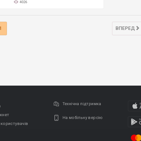
4026
1
ВПЕРЕД
Технічна підтримка
а
кнет
На мобільну версію
 користувачів