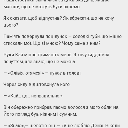
магніти, що не можуть бути окремо.
Як сказати, щоб відпустив? Як збрехати, що не хочу
цього?
Пам’ять повернула поцілунок — солодкі губи, що міцно
стискали мої. Що зі мною? Чому саме з ним?
Руки Кая міцно тримають мене. Я хочу віддатися
почуттям, але знаю, що не можна.
— «Олівія, отямся!» — лунає в голові.
Через силу відштовхнула його.
— «Кай... це... неправильно.»
Він обережно прибрав пасмо волосся з мого обличчя.
Його погляд був ніжним і сумним.
— «Знаю»,— шепотів він. — «Я не люблю Дейзі. Ніколи