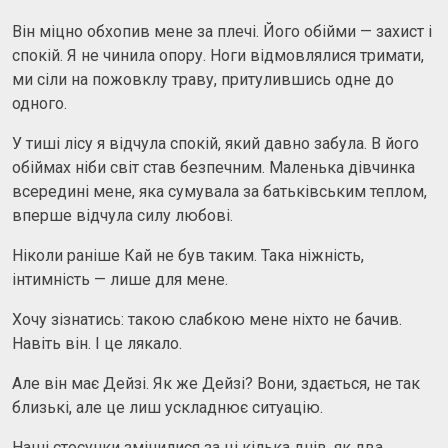
Він міцно обхопив мене за плечі. Його обійми — захист і
спокій. Я не чинила опору. Ноги відмовлялися тримати,
ми сіли на пожовклу траву, притулившись одне до
одного.
У тиші лісу я відчула спокій, який давно забула. В його
обіймах ніби світ став безпечним. Маленька дівчинка
всередині мене, яка сумувала за батьківським теплом,
вперше відчула силу любові.
Ніколи раніше Кай не був таким. Така ніжність,
інтимність — лише для мене.
Хочу зізнатись: такою слабкою мене ніхто не бачив.
Навіть він. І це лякало.
Але він має Дейзі. Як же Дейзі? Вони, здається, не так
близькі, але це лиш ускладнює ситуацію.
Наші стосунки змінилися за ці кілька днів, як два