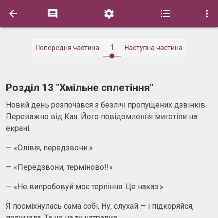





1
Попередня частина
Наступна частина
Розділ 13 "Хмільне сплетіння"
Новий день розпочався з безлічі пропущених дзвінків.
Переважно від Кая. Його повідомлення миготіли на
екрані:
— «Олівія, передзвони.»
— «Передзвони, терміново!!»
— «Не випробовуй моє терпіння. Це наказ.»
Я посміхнулась сама собі. Ну, слухай — і підкоряйся,
подумала. Та не на ту натрапив.