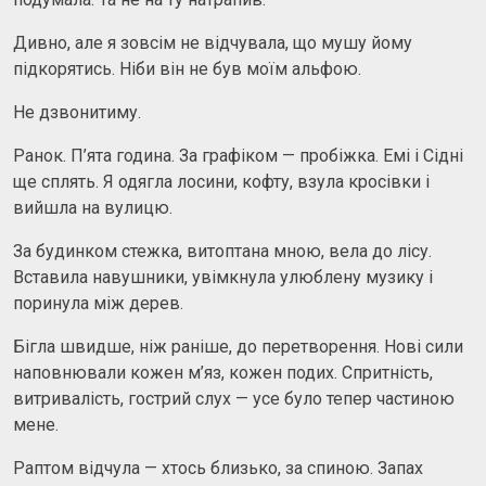
Дивно, але я зовсім не відчувала, що мушу йому
підкорятись. Ніби він не був моїм альфою.
Не дзвонитиму.
Ранок. П’ята година. За графіком — пробіжка. Емі і Сідні
ще сплять. Я одягла лосини, кофту, взула кросівки і
вийшла на вулицю.
За будинком стежка, витоптана мною, вела до лісу.
Вставила навушники, увімкнула улюблену музику і
поринула між дерев.
Бігла швидше, ніж раніше, до перетворення. Нові сили
наповнювали кожен м’яз, кожен подих. Спритність,
витривалість, гострий слух — усе було тепер частиною
мене.
Раптом відчула — хтось близько, за спиною. Запах