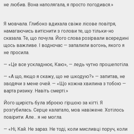
не любив. Вона наполягала, я просто погодився.»
Я мовчала. Глибоко вдихала свіже лісове повітря,
намагаючись витіснити з голови те, що тільки-но
сказала. Те, що почула. Його слова розірвали всередині
щось важливе. І водночас — запалили вогонь, якого я
не просила.
— «Це все ускладнює, Каю», — ледь чутно прошепотіла.
— «А що, якщо я скажу, що не шкодую?» — запитав, не
зводячи з мене очей. — «Що кожна хвилина з тобою —
варта ризику. Навіть смерті.»
Його щирість була зброєю гіршою за кігті. Я
розгубилась. Серце калатало, мов навіжене. Хотілось
повірити. Але... я не могла.
— «Ні, Кай. Не зараз. Не тоді, коли мисливці поруч, коли