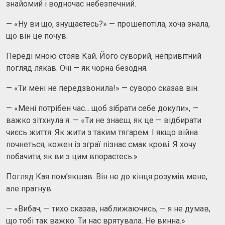
знайомий і водночас небезпечний.
— «Ну ви що, знущаєтесь?» — прошепотіла, хоча знала,
що він це почув.
Переді мною стояв Кай. Його суворий, непривітний
погляд лякав. Очі — як чорна безодня.
— «Ти мені не передзвонила!» — суворо сказав він.
— «Мені потрібен час... щоб зібрати себе докупи», —
важко зітхнула я. — «Ти не знаєш, як це — відбирати
чиєсь життя. Як жити з таким тягарем. І якщо війна
почнеться, кожен із зграї пізнає смак крові. Я хочу
побачити, як ви з цим впораєтесь.»
Погляд Кая пом’якшав. Він не до кінця розумів мене,
але прагнув.
— «Вибач, — тихо сказав, наближаючись, — я не думав,
що тобі так важко. Ти нас врятувала. Не винна.»