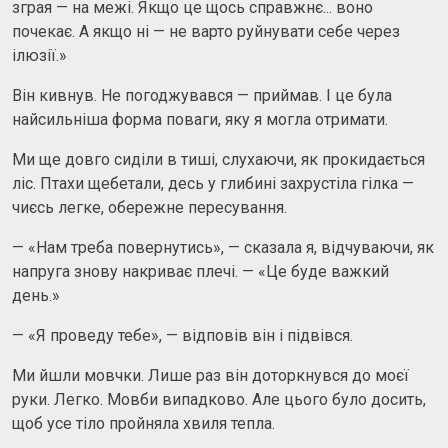
зграя — на межі. Якщо це щось справжнє... воно
почекає. А якщо ні — не варто руйнувати себе через
ілюзії.»
Він кивнув. Не погоджувався — приймав. І це була
найсильніша форма поваги, яку я могла отримати.
Ми ще довго сиділи в тиші, слухаючи, як прокидається
ліс. Птахи щебетали, десь у глибині захрустіла гілка —
чиєсь легке, обережне пересування.
— «Нам треба повернутись», — сказала я, відчуваючи, як
напруга знову накриває плечі. — «Це буде важкий
день.»
— «Я проведу тебе», — відповів він і підвівся.
Ми йшли мовчки. Лише раз він доторкнувся до моєї
руки. Легко. Мовби випадково. Але цього було досить,
щоб усе тіло пройняла хвиля тепла.