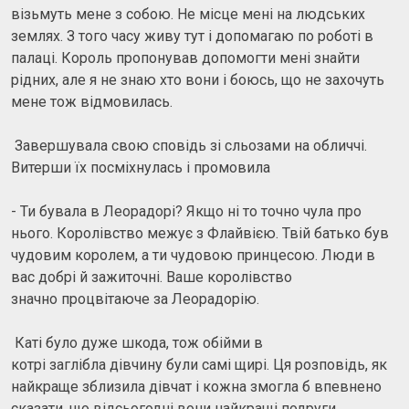
візьмуть мене з собою. Не місце мені на людських
землях. З того часу живу тут і допомагаю по роботі в
палаці. Король пропонував допомогти мені знайти
рідних, але я не знаю хто вони і боюсь, що не захочуть
мене тож відмовилась.
Завершувала свою сповідь зі сльозами на обличчі.
Витерши їх посміхнулась і промовила
- Ти бувала в Леорадорі? Якщо ні то точно чула про
нього. Королівство межує з Флайвією. Твій батько був
чудовим королем, а ти чудовою принцесою. Люди в
вас добрі й зажиточні. Ваше королівство
значно процвітаюче за Леорадорію.
Каті було дуже шкода, тож обійми в
котрі заглібла дівчину були самі щирі. Ця розповідь, як
найкраще зблизила дівчат і кожна змогла б впевнено
сказати, що відсьогодні вони найкращі подруги.