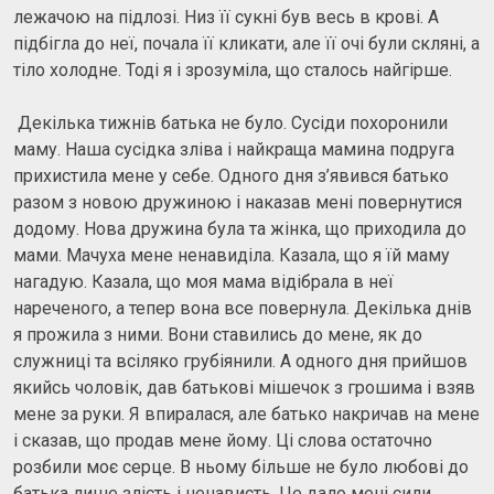
лежачою на підлозі. Низ її сукні був весь в крові. А
підбігла до неї, почала її кликати, але її очі були скляні, а
тіло холодне. Тоді я і зрозуміла, що сталось найгірше.
Декілька тижнів батька не було. Сусіди похоронили
маму. Наша сусідка зліва і найкраща мамина подруга
прихистила мене у себе. Одного дня з’явився батько
разом з новою дружиною і наказав мені повернутися
додому. Нова дружина була та жінка, що приходила до
мами. Мачуха мене ненавиділа. Казала, що я їй маму
нагадую. Казала, що моя мама відібрала в неї
нареченого, а тепер вона все повернула. Декілька днів
я прожила з ними. Вони ставились до мене, як до
служниці та всіляко грубіянили. А одного дня прийшов
якийсь чоловік, дав батькові мішечок з грошима і взяв
мене за руки. Я впиралася, але батько накричав на мене
і сказав, що продав мене йому. Ці слова остаточно
розбили моє серце. В ньому більше не було любові до
батька лише злість і ненависть. Це дало мені сили