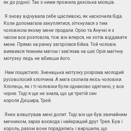
як до рідної. Так з ними прожила декілька місяців.
Я знову відчувала себе щасливою, як наскочила біда.
Коли допомагала закуплятися, зіткнулася з тим
чоловіком якому мене продали. Орію та Анучкі я з
часом все розповіла, тож він вперся, не хотів віддавати
мене. Прямо на ринку загорілася бійка. Той чоловік
виявився темним магом і зав’язав на шиї Орія магічну
мотузку ледь не вбивши його.
Нам пощастило. Зненацька мотузку розрізав молодий
русоволосий хлопчина. А мага схопила якісь чоловіки.
Хлопець, як і ті чоловіки були однаково одягнені, у все
чорне. Тоді я ще не знала, що це третій син
короля Дешира, Трей.
Янек влаштував мені допит. Тоді він ще був звичайним
мечником, зараз воєвода і найкращий друг Трея. Був і
король, разом вони порадились і вирішили, що