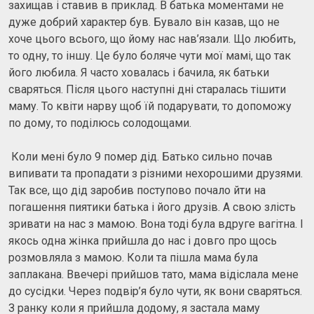
захищав і ставив в приклад. В батька моментами не
дуже добрий характер був. Бувало він казав, що не
хоче цього всього, що йому нас нав’язали. Що любить,
то одну, то іншу. Це було боляче чути мої мамі, що так
його любила. Я часто ховалась і бачила, як батьки
сваряться. Після цього наступні дні старалась тішити
маму. То квіти нарву щоб їй подарувати, то допоможу
по дому, то поділюсь солодощами.
Коли мені було 9 помер дід. Батько сильно почав
випивати та пропадати з різними нехорошими друзями.
Так все, що дід заробив поступово почало йти на
погашення пиятики батька і його друзів. А свою злість
зривати на нас з мамою. Вона тоді була вдруге вагітна. І
якось одна жінка прийшла до нас і довго про щось
розмовляла з мамою. Коли та пішла мама була
заплакана. Ввечері прийшов тато, мама відіслала мене
до сусідки. Через подвір’я було чути, як вони сваряться.
З ранку коли я прийшла додому, я застала маму