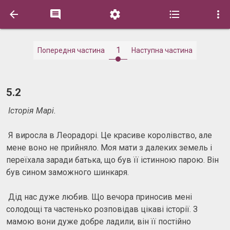





1
Попередня частина
Наступна частина
5.2
Історія Марі.
Я виросла в Леорадорі. Це красиве королівство, але
мене воно не прийняло. Моя мати з далеких земель і
переїхала заради батька, що був її істинною парою. Він
був сином заможного шинкаря.
Дід нас дуже любив. Що вечора приносив мені
солодощі та частенько розповідав цікаві історії. З
мамою вони дуже добре ладили, він її постійно