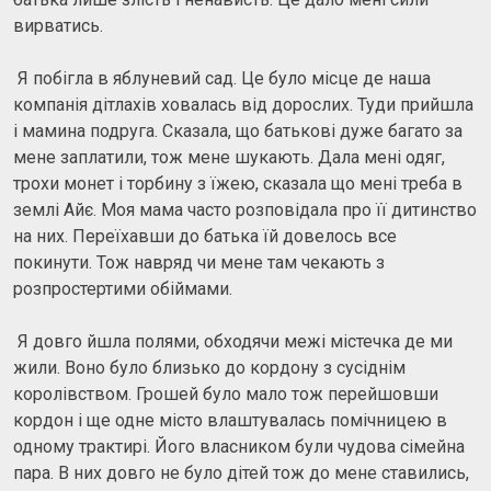
вирватись.
Я побігла в яблуневий сад. Це було місце де наша
компанія дітлахів ховалась від дорослих. Туди прийшла
і мамина подруга. Сказала, що батькові дуже багато за
мене заплатили, тож мене шукають. Дала мені одяг,
трохи монет і торбину з їжею, сказала що мені треба в
землі Айє. Моя мама часто розповідала про її дитинство
на них. Переїхавши до батька їй довелось все
покинути. Тож навряд чи мене там чекають з
розпростертими обіймами.
Я довго йшла полями, обходячи межі містечка де ми
жили. Воно було близько до кордону з сусіднім
королівством. Грошей було мало тож перейшовши
кордон і ще одне місто влаштувалась помічницею в
одному трактирі. Його власником були чудова сімейна
пара. В них довго не було дітей тож до мене ставились,