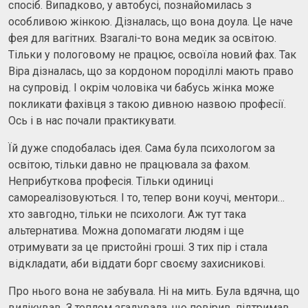
спосіб. Випадково, у автобусі, познайомилась з
особливою жінкою. Дізналась, що вона доула. Це наче
фея для вагітних. Взагалі-то вона медик за освітою.
Тільки у пологовому не працює, освоїла новий фах. Так
Віра дізналась, що за кордоном породіллі мають право
на супровід. І окрім чоловіка чи бабусь жінка може
покликати фахівця з такою дивною назвою професії.
Ось і в нас почали практикувати.
Їй дуже сподобалась ідея. Сама була психологом за
освітою, тільки давно не працювала за фахом.
Неприбуткова професія. Тільки одиниці
самореалізовуються. І то, тепер вони коучі, ментори…
хто завгодно, тільки не психологи. Аж тут така
альтернатива. Можна допомагати людям і ще
отримувати за це пристойні гроші. З тих пір і стала
відкладати, аби віддати борг своєму захисникові.
Про нього вона не забувала. Ні на мить. Була вдячна, що
вилікував. З теплом згадувала, що повірив, підтримав.