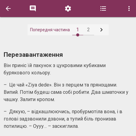






1
2
Попередня частина
Перезавантаження
Він приніс їй пакунок з цукровими кубиками
бурякового кольору.
– Це чай «Ziya dede». Він з перцем та прянощами.
Випий. Потім будеш сама собі робити. Два шматочки у
чашку. Залити кропом.
– Дякую, – відкашлюючись, пробурмотіла вона, і в
голові задзвонили дзвони, а тупий біль пронизав
потилицю. – Оууу… – заскиглила.