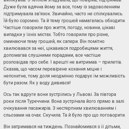
Дуже була вдячна йому за все, тому із задоволенням
підтримувала зв'язок. Звичайно, часто не спілкувались.
Їй було соромно. Та й тему грошей намагалась обходити.
Частіше говорили про життя, погоду, новини, цікаві
випадки у їхніх містах. Тобто говорили про різне,
оминаючи тему грошей, як сапери. Він помітно
хвилювався за неї, цікавився подробицями життя,
допомагав слушними порадами, все частіше
розповідав про себе. І врешті не витримав – прилетів.
Сказав, що часом перевірене кохання міцне і
непохитне, тому доля неодмінно подарує їм можливість
бути разом. Як у воду дивився!
Ось так вдруге вони зустрілись у Львові. За півтора
роки після Туреччини. Вона зустрічала його прямо в залі
очікування пасажирів. З нестерпним хвилюванням і
сльозами на очах. Скучила. Та й було про що поговорити.
Він затримався на тиждень. Познайомився з її дітьми,