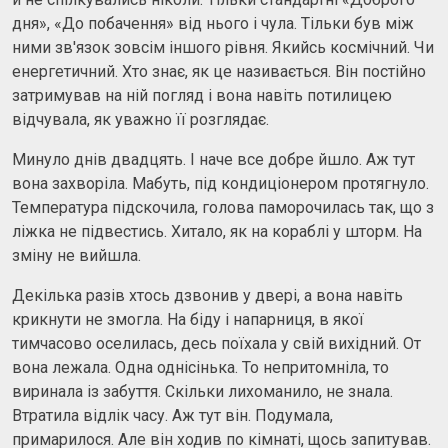
дня», «До побачення» від нього і чула. Тільки був між
ними зв'язок зовсім іншого рівня. Якийсь космічний. Чи
енергетичний. Хто знає, як це називається. Він постійно
затримував на ній погляд і вона навіть потилицею
відчувала, як уважно її розглядає.
Минуло днів двадцять. І наче все добре йшло. Аж тут
вона захворіла. Мабуть, під кондиціонером протягнуло.
Температура підскочила, голова паморочилась так, що з
ліжка не підвестись. Хитало, як на кораблі у шторм. На
зміну не вийшла.
Декілька разів хтось дзвонив у двері, а вона навіть
крикнути не змогла. На біду і напарниця, в якої
тимчасово оселилась, десь поїхала у свій вихідний. От
вона лежала. Одна однісінька. То непритомніла, то
виринала із забуття. Скільки лихоманило, не знала.
Втратила відлік часу. Аж тут він. Подумала,
примарилося. Але він ходив по кімнаті, щось запитував.