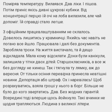
Поміряв температуру. Вилаявся. Дав ліки. І пішов.
Потім приніс якісь дивні цукрові кубики. Від
концентрації перцю їй очі на лоба вилазили, але чай
допоміг. Їй справді стало легше.
З офіційним працевлаштуванням не склалось.
Довелось лишитись у крамничці. Якийсь час навіть не
погано все йшло. Працювала і далі без документів.
Заробляла трохи. На життя вистачало, та й дещо
відкладала. Мала кому відсилати. Доки були канікули,
залишила у тітки двох дітей. Старшокласників, а все ж
без догляду не кинеш. Так і тягнула ту лямку, аж до
вересня. От тільки осіння перевірка принесла невтішні
новини. Депортація або штраф. Ох і наревілась! Щоб
розрахуватись, взяла гроші у нього в борг. Більше не
було до кого звертатись. Дав. Без жодних гарантій.
Всередині тоді вперше щось йойкнуло. Такі вчинки не
щодня трапляються. Людина з великої літери.