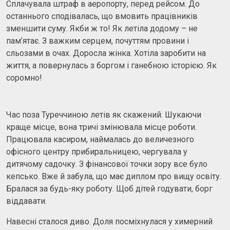
Сплачувала штраф в аеропорту, перед рейсом. До
останнього сподівалась, що вмовить працівників
зменшити суму. Якби ж то! Як летіла додому – не
пам’ятає. З важким серцем, почуттям провини і
сльозами в очах. Доросла жінка. Хотіла заробити на
життя, а повернулась з боргом і ганебною історією. Як
соромно!
Час поза Туреччиною летів як скажений. Шукаючи
краще місце, вона тричі змінювала місце роботи.
Працювала касиром, наймалась до величезного
офісного центру прибиральницею, чергувала у
дитячому садочку. З фінансової точки зору все було
кепсько. Вже й забула, що має диплом про вищу освіту.
Бралася за будь-яку роботу. Щоб дітей годувати, борг
віддавати.
Навесні сталося диво. Доля посміхнулася у химерний