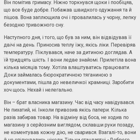
Він помітив гримасу. Ніжно торкнувся щоки і пообіцяв,
що все буде добре. Побажав швидкого одужання та й
пішов. Вона заплющила очі і провалилась у чорну, лепку
безодню тривожного сну.
Наступного дня, і того, що був за ним, він відвідував її
двічі на день. Приносив теплу їжу, якісь ліки. Перевіряв
температуру. Піклувався, наче за дитиною доглядав. А
їй тридцять шість. І вони ледве знайомі. Прилетіла вона
кілька місяців тому. Хотіла влаштуватись працювати.
Доки займалась бюрократичною тяганиною з
документами, пішла до невеличкої крамниці. Заробити
хоч щось. Нехай і нелегально.
Він – брат власника магазину. Час від часу навідувався.
Не пихатий, ні. Інколи привозив якісь папери. Кілька
разів забирав товар. На відміну від боса, не ходив по
магазину з серйозним виглядом, склавши руки позаду,
не коментував кожну дію, не сварився. Взагалі-то, вони
й не спілкувались ніколи. Тільки стандартні «Доброго