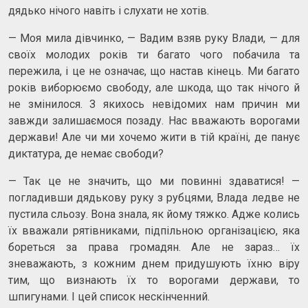
дядько нічого навіть і слухати не хотів.
— Моя мила дівчинко, — Вадим взяв руку Влади, — для
своїх молодих років ти багато чого побачила та
пережила, і це не означає, що настав кінець. Ми багато
років виборюємо свободу, але шкода, що так нічого й
не змінилося. З якихось невідомих нам причин ми
завжди залишаємося позаду. Нас вважають ворогами
держави! Але чи ми хочемо жити в тій країні, де панує
диктатура, де немає свободи?
— Так це не значить, що ми повинні здаватися! —
погладивши дядькову руку з рубцями, Влада ледве не
пустила сльозу. Вона знала, як йому тяжко. Адже колись
їх вважали рятівниками, підпільною організацією, яка
бореться за права громадян. Але не зараз… їх
зневажають, з кожним днем придушують їхню віру
тим, що визнають їх то ворогами держави, то
шпигунами. І цей список нескінченний.