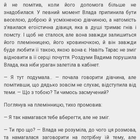
й не помітив, коли його допомога більше не
знадобилася. У певний момент Влада припинила бути
веселою, доброю й усміхненою дівчиною, а натомість
з’явилася егоїстична дівиця, яка в душі тримає гнів і
помсту. І щоб не сталося, але вона завжди залишиться
його племінницею, його кровиночкою, й він завжди
буде любити її такою, якою вона є. Навіть Тарас не зміг
відновити в її серці почуття. Роздуми Вадима порушила
Влада, яка ніби ураган залетіла в кабінет.
— Я тут подумала... — почала говорити дівчина, але
помітивши, що дядько зовсім не слухає, відступила від
теми. — Що з тобою? Ти чимось засмучений?
Поглянув на племінницю, тихо промовив:
— Я так намагався тебе вберегти, але не зміг.
— Ти про що? — Влада не розуміла, до чого ця розмова,
та намагалася заговорити на потрібну їй тему, але