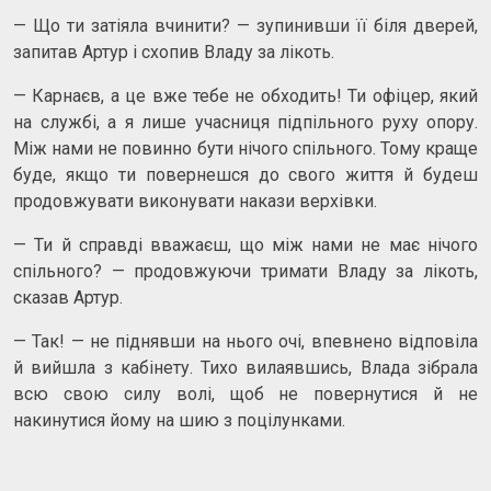
— Що ти затіяла вчинити? — зупинивши її біля дверей,
запитав Артур і схопив Владу за лікоть.
— Карнаєв, а це вже тебе не обходить! Ти офіцер, який
на службі, а я лише учасниця підпільного руху опору.
Між нами не повинно бути нічого спільного. Тому краще
буде, якщо ти повернешся до свого життя й будеш
продовжувати виконувати накази верхівки.
— Ти й справді вважаєш, що між нами не має нічого
спільного? — продовжуючи тримати Владу за лікоть,
сказав Артур.
— Так! — не піднявши на нього очі, впевнено відповіла
й вийшла з кабінету. Тихо вилаявшись, Влада зібрала
всю свою силу волі, щоб не повернутися й не
накинутися йому на шию з поцілунками.