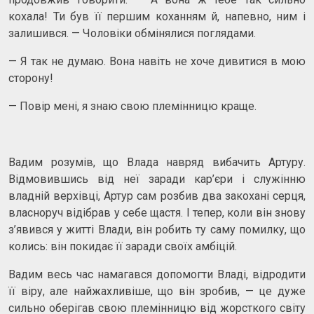
кохала! Ти був її першим коханням й, напевно, ним і
залишився. — Чоловіки обмінялися поглядами.
— Я так не думаю. Вона навіть не хоче дивитися в мою
сторону!
— Повір мені, я знаю свою племінницю краще.
Вадим розумів, що Влада навряд вибачить Артуру.
Відмовившись від неї заради кар’єри і служінню
владній верхівці, Артур сам розбив два закохані серця,
власноруч відібрав у себе щастя. І тепер, коли він знову
з’явився у житті Влади, він робить ту саму помилку, що
колись: він покидає її заради своїх амбіцій.
Вадим весь час намагався допомогти Владі, відродити
її віру, але найжахливіше, що він зробив, — це дуже
сильно оберігав свою племінницю від жорсткого світу