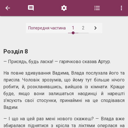






1
2
Попередня частина
Розділ 8
— Присядь, будь ласка! — гарячково сказав Артур.
На повне здивування Вадима, Влада послухала його та
присіла. Чоловік зрозумів, що йому тут більше нічого
робити, й, розкланявшись, вийшов із кімнати. Краще
буде, якщо вони залишаться наодинці й нарешті
з’ясують свої стосунки, принаймні на це сподівався
Вадим.
— І що на цей раз мені нового скажеш? — Влада вже
збиралася піднятися з крісла та ліктями оперлася на