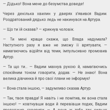
— Дідько! Вона мене до безумства доведе!
Через декілька хвилин у дверях з’явився Вадим.
Роздратований дядько ледь не накинувся на Артура.
— Що ти їй сказав? — крикнув чоловік.
— Ти мені краще скажи, що Влада надумала?
Наступного разу я вже не зможу її врятувати, —
намагаючись відійти від теми, імпульсивно промовив
Артур.
— Та що ти… — Вадим махнув рукою й, намагаючись
спокійним тоном говорити, додав: — Не знаю! Вона
велика дівчинка й про свої плани не інформує!
— Вона стала іншою, — задумливо сказав Артур.
— Так, твоя правда! Я навіть і не помітив, як вона стала
іншою! — ковтнувши води й перевівши подих, Вадим
продовжив говорити: — А вона ж тебе так сильно