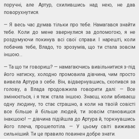
поручні, але Артур, схилившись над нею, не дав
поворухнутися.
— Я весь час думав тільки про тебе. Намагався знайти
тебе. Коли до мене звернулися за допомогою, я не
роздумуючи покинув всі свої справи. І нарешті, коли
побачив тебе, Владо, то зрозумів, що ти стала зовсім
іншою…
— Та що ти говориш? — намагаючись вивільнитися з-під
його натиску, холодно промовила дівчина, чим просто
вивела Артура з себе. Він, відвернувшись, схопився за
голову, а Влада продовжила говорити далі: — Все
змінюється, і я теж стала іншою. Знаєш, коли вбиваєш
одну людину, то стає страшно, а коли на твоїй совісті
все більше й більше людей, ти зовсім становишся
інакшою! — дівчина підійшла до Артура й, торкнувшись
його плеча, прошепотіла. — У цьому світі виживає
сильніший. Ти це правило повинен добре знати.