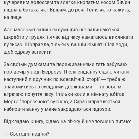
кучерявим волоссям та злегка кирпатим носом Вів’єн
пішла в батька, як і Вільям, до речі. Гени, як то кажуть,
на лице.
Але маленькі залишки сумнівів ще залишаються
шкребти у грудях, і я час від часу намагаюсь викликати
пульсар. Щоправда, тільки у ванній кімнаті біля води,
щоб одразу загасити.
За своїми думками та переживаннями геть забуваю
про вечір у леді Берроуз. Після сніданку сідаю читати
наступний підручник по всесвітній історії ― треба ж
знайомитись і з сусідніми державами ― та зовсім
втрачаю почуття часу. І тільки коли в кімнату вбігає
Мері з “поросячою” сукнею, а Сара направляється
набирати ванну у мене закрадаються підозри.
Відкладаю книгу, сідаю на ліжку й невпевнено питаю:
― Сьогодні неділя?