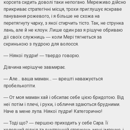
корсета сидить доволі таки непогано. Мереживо дійсно
прикриває стратегічні місця, трохи приглушує яскраве
панування рожевого, і я більше не схожа на
перетягнуту чарку, з якої стирчить тісто. Так, не струнка
лань, але й не клоун. Лише один раз я рішуче обриваю
дії своїх служниць ― коли Мері тягнеться за
скринькою з пудрою для волосся.
― Ніякої пудри! ― твердо говорю.
Дівчина нерішуче завмирає.
― Але… ваша маман… ― врешті наважується
пробелькотіти.
― От моя маман хай і обсипає себе цією бридотою. Від
неї потім і плечі, і руки, і обличчя здаються брудними.
Наче в мене лупа. Ніякої пудри! Категорично!
― Тоді що? ― першою приходить у себе Сара. Її
холодний підхід та внутрішній стержень мені імпонує, і