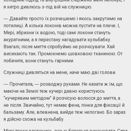
я хитро дивлюсь з-під вій на служницю.
― Давайте просто їх розчешемо і якось закрутимо на
потилиці. А кілька локонів можна пустити на плече. І,
Мері, збризни їх водою, тоді самі локони стануть
акуратними, а я перестану нагадувати кульбабку.
Взагалі, після миття спробуймо не розчісувати. Хай
висихають так. Промокнемо шовковою тканиною. От
побачите, вони стануть гарними.
Служниці дивляться на мене, наче маю дві голови.
― Прочитала, ― розводжу руками. Не казати ж їм, що
маючи на Землі теж кучері давно користуюсь
“кучерявим методом” й розчісую волосся до миття, а
не після. Звичайно, тут немає фена, пінки для фіксації й
бальзаму. Але, впевнена, вийде теж непогано. Бо зараз
я дійсно схожа на кульбабу.
Мері трохи вагаючись, все ж береться виконувати. Сара