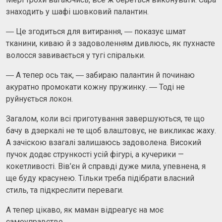
знаходить у шафі шовковий палантин.
― Це згодиться для витирання, ― показує шмат
тканини, киваю й з задоволенням дивлюсь, як пухнасте
волосся завивається у тугі спіральки.
― А тепер ось так, ― забираю палантин й починаю
акуратно промокати кожну пружинку. ― Тоді не
руйнується локон.
Загалом, коли всі приготування завершуються, те що
бачу в дзеркалі не те щоб влаштовує, не викликає жаху.
А зачіскою взагалі залишаюсь задоволена. Високий
пучок додає стрункості усій фігурі, а кучерики —
кокетливості. Вів’єн й справді дуже мила, упевнена, я
ще буду красунею. Тільки треба підібрати власний
стиль, та підкреслити переваги.
А тепер цікаво, як маман відреагує на моє
самоуправство.