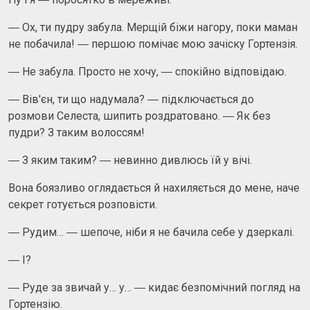
― Ох, ти пудру забула. Мерщій біжи нагору, поки маман
не побачила! ― першою помічає мою зачіску Гортензія.
― Не забула. Просто не хочу, ― спокійно відповідаю.
― Вів'єн, ти що надумала? ― підключається до
розмови Селеста, шипить роздратовано. ― Як без
пудри? З таким волоссям!
― З яким таким? ― невинно дивлюсь їй у вічі.
Вона боязливо оглядається й нахиляється до мене, наче
секрет готується розповісти.
― Рудим… ― шепоче, ніби я не бачила себе у дзеркалі.
― І?
― Руде за звичай у… у… ― кидає безпомічний погляд на
Гортензію.