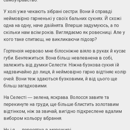
У холі уже чекають зібрані сестри. Вони й справді
неймовірно гарненькі у своїх бальних сукнях. Й схожі
одна на одну, наче двійнята. Вперше задумуюсь, а по
скільки нам всім років. Виглядаємо як ровесниці. Але у
кого таке спитаєш, не викликаючи підозр?
Гортензія нервово мне білосніжне віяло в руках й кусає
губи. Бентежиться. Вона більш невпевнена в собі,
залежить від думки Селести. Ніжна бузкова сукня їй
надзвичайно до лиця, й неймовірно гарно відтіняє колір
очей. Вони теж здаються бузковими, й від цього ще
більш загадковими.
На Селесті ― зелена, яскрава. Волосся завите та
перекинуте на груди, ще більше блистить золотавим
відтінком, ніж за звичай, вигідно підкреслене вдалим
вибором кольору вбрання.
Ну і я ― поросятко в мереживі.