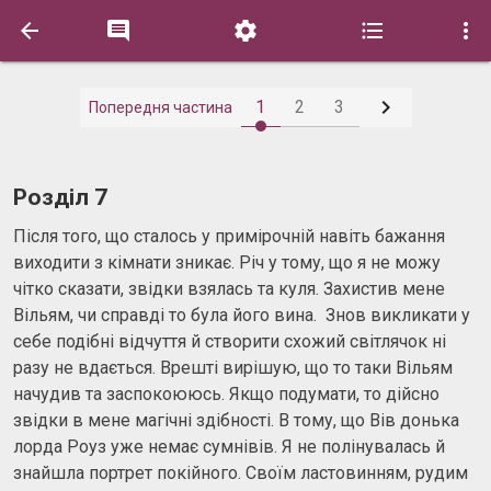






1
2
3
Попередня частина
Розділ 7
Після того, що сталось у примірочній навіть бажання
виходити з кімнати зникає. Річ у тому, що я не можу
чітко сказати, звідки взялась та куля. Захистив мене
Вільям, чи справді то була його вина. Знов викликати у
себе подібні відчуття й створити схожий світлячок ні
разу не вдається. Врешті вирішую, що то таки Вільям
начудив та заспокоююсь. Якщо подумати, то дійсно
звідки в мене магічні здібності. В тому, що Вів донька
лорда Роуз уже немає сумнівів. Я не полінувалась й
знайшла портрет покійного. Своїм ластовинням, рудим