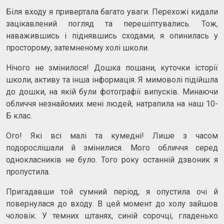
Біля входу я привертала багато уваги. Перехожі кидали
зацікавлений погляд та перешіптувались. Тож,
наважившись і піднявшись сходами, я опинилась у
просторому, затемненому холі школи.
Нічого не змінилося! Дошка пошани, куточки історії
школи, активу та інша інформація. Я мимоволі підійшла
до дошки, на якій були фотографії випусків. Минаючи
обличчя незнайомих мені людей, натрапила на наш 10-
Б клас.
Ого! Які всі малі та кумедні! Лише з часом
подорослішали й змінилися. Мого обличчя серед
однокласників не було. Того року останній дзвоник я
пропустила.
Пригадавши той сумний період, я опустила очі й
повернулася до входу. В цей момент до холу зайшов
чоловік. У темних штанях, синій сорочці, гладенько