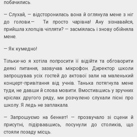
побачились.
— Слухай, — відсторонилась вона й оглянула мене з ніг
до голови.— Ти просто чарівна! Ану зізнавайся,
прийшла хлопців чіпляти? — засміялась і знову обійняла
мене.
— Як кумедно!
Тільки-но я хотіла попросити її відійти та обговорити
деякі питання, зазвучав мікрофон. Директор школи
запрошував усіх гостей до актової зали на маленький
концерт-привітання від учнів. Танька потягнула мене
туди, не давши й слова мовити. Вмостившись у зручних
кріслах другого ряду, ми розчулено слухали пісні про
школу. Я ледь не заплакала.
— Запрошуємо на бенкет! — прозвучало зі сцени й
присутні, підірвавшись, посунули до столиків, що
стояли позаду місць.