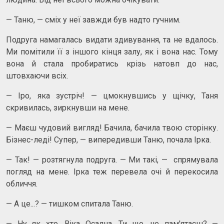
— Таню, — сміх у неї завжди був надто гучним.
Подруга намагалась видати здивування, та не вдалось.
Ми помітили її з іншого кінця залу, як і вона нас. Тому
вона й стала пробиратись крізь натовп до нас,
штовхаючи всіх.
— Іро, яка зустріч! — цмокнувшись у щічку, Таня
скривилась, зиркнувши на мене.
— Маєш чудовий вигляд! Бачила, бачила твою сторінку.
Бізнес-леді! Супер, — випередивши Таню, почала Ірка.
— Так! — розтягнула подруга. — Ми такі, — спрямувала
погляд на мене. Ірка теж перевела очі й перекосила
обличчя.
— А це...? — тишком спитала Таню.
— Ну як хто, Віка Осадча. Ти що, не пам'ятаєш? —