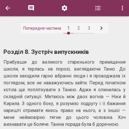






1
2
3
Попередня частина
Розділ 8. Зустріч випускників
Прибувши до великого старенького приміщення
школи, я терлась на порозі, виглядаючи Таню. До
школи заходили гарно вбранні люди і я проводжала їх
поглядом, все не наважуючись зайти. Перед початком
хотіла ще попліткувати з Танею. Адже я опинилась у
складній ситуації. Метаюсь між двох вогнів — Ніки й
Кирила. З одного боку, я розумію подругу і її бажання
нарешті отримати якесь право на нього, а з іншої —
мене неймовірно тягне до цього чоловіка. Хоч
визнавати це боляче. Таніна порада була б доречною.