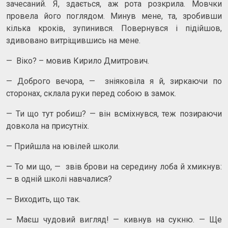
зачесаний. Я, здається, аж рота розкрила. Мовчки
провела його поглядом. Минув мене, та, зробивши
кілька кроків, зупинився. Повернувся і підійшов,
здивовано витріщившись на мене.
— Віко? – мовив Кирило Дмитрович.
— Доброго вечора, — зніяковіла я й, зиркаючи по
сторонах, склала руки перед собою в замок.
— Ти що тут робиш? — він всміхнувся, теж позираючи
довкола на присутніх.
— Прийшла на ювілей школи.
— То ми що, — звів брови на середину лоба й хмикнув:
— в одній школі навчалися?
— Виходить, що так.
— Маєш чудовий вигляд! — кивнув на сукню. — Ще