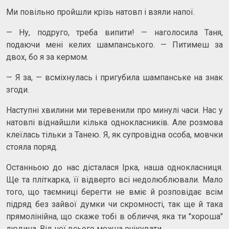
Ми повільно пройшли крізь натовп і взяли напої.
— Ну, подруго, треба випити! — наголосила Таня,
подаючи мені келих шампанського. — Питимеш за
двох, бо я за кермом.
— Я за, — всміхнулась і пригубила шампанське на знак
згоди.
Наступні хвилини ми теревенили про минулі часи. Нас у
натовпі віднайшли кілька однокласників. Але розмова
клеїлась тільки з Танею. Я, як супровідна особа, мовчки
стояла поряд.
Останньою до нас дісталася Ірка, наша однокласниця.
Ще та пліткарка, її відверто всі недолюблювали. Мало
того, що таємниці берегти не вміє й розповідає всім
підряд без зайвої думки чи скромності, так ще й така
прямолінійна, що скаже тобі в обличчя, яка ти "хороша"
людина. Від неї всього можна очікувати.