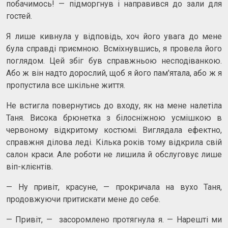
побачимось! — підморгнув і направився до зали для
гостей.
Я лише кивнула у відповідь, хоч його увага до мене
була справді приємною. Всміхнувшись, я провела його
поглядом. Цей збіг був справжньою несподіванкою.
Або ж він надто дорослий, щоб я його пам'ятала, або ж я
пропустила все шкільне життя.
Не встигла повернутись до входу, як на мене налетіла
Таня. Висока брюнетка з білосніжною усмішкою в
червоному відкритому костюмі. Виглядала ефектно,
справжня ділова леді. Кілька років тому відкрила свій
салон краси. Але роботи не лишила й обслуговує лише
віп-клієнтів.
— Ну привіт, красуне, — прокричала на вухо Таня,
продовжуючи притискати мене до себе.
— Привіт, — засоромлено протягнула я. — Нарешті ми