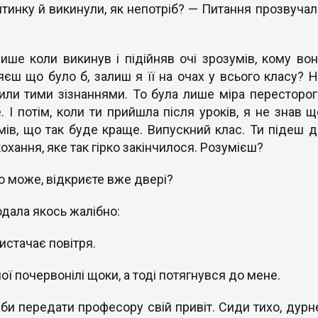
инку й викинули, як непотріб? — Питання прозвучал
ише коли викинув і підійняв очі зрозумів, кому вон
єш що було б, залиш я її на очах у всього класу? Н
или тими зізнаннями. То була лише міра пересторог
 І потім, коли ти прийшла після уроків, я не знав щ
умів, що так буде краще. Випускний клас. Ти підеш д
охання, яке так гірко закінчилося. Розумієш?
То може, відкриєте вже двері?
одала якось жалібно:
истачає повітря.
ої почервонілі щоки, а тоді потягнувся до мене.
аби передати професору свій привіт. Сиди тихо, дурне