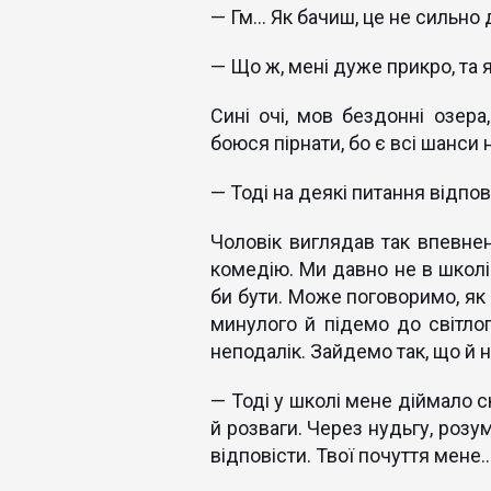
— Гм… Як бачиш, це не сильно 
— Що ж, мені дуже прикро, та я
Сині очі, мов бездонні озера
боюся пірнати, бо є всі шанси
— Тоді на деякі питання відпов
Чоловік виглядав так впевнен
комедію. Ми давно не в школі
би бути. Може поговоримо, як
минулого й підемо до світло
неподалік. Зайдемо так, що й 
— Тоді у школі мене діймало с
й розваги. Через нудьгу, розум
відповісти. Твої почуття мене…