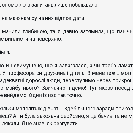
допомогло, а запитань лише побільшало.
 не маю наміру на них відповідати!
, манили глибиною, та я давно затямила, що панічн
 не виплисти на поверхню.
ім я.
о й невимушено, що я завагалася, а чи треба ламат
. У професора он дружина і діти є. В мене теж… могл
 адекватні дорослі люди, переступимо через прикрощ
го майбутнього? Звичайно підемо! Тут якраз посадк
не вийдемо. Один із нас так точно…
кільки малолітніх дівчат… Здебільшого заради прикол
ієш? А ти була закохана серйозно, я це бачив, та не м
 лякали. Я не знав, як реагувати.