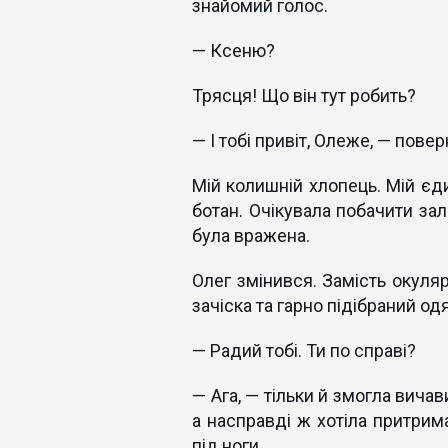
знайомий голос.
— Ксеню?
Трясця! Що він тут робить?
— І тобі привіт, Олеже, — пове
Мій колишній хлопець. Мій єди
ботан. Очікувала побачити зал
була вражена.
Олег змінився. Замість окуляр
зачіска та гарно підібраний о
— Радий тобі. Ти по справі?
— Ага, — тільки й змогла вича
а насправді ж хотіла притрим
під ноги.