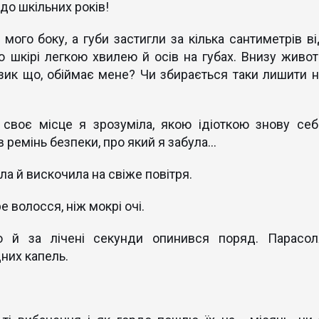
до шкільних років!
мого боку, а губи застигли за кілька сантиметрів ві
о шкірі легкою хвилею й осів на губах. Внизу живот
зик що, обіймає мене? Чи збирається таки лишити н
 своє місце я зрозуміла, якою ідіоткою знову себ
в ремінь безпеки, про який я забула…
а й вискочила на свіже повітря.
волосся, ніж мокрі очі.
 й за лічені секунди опинився поряд. Парасол
них капель.