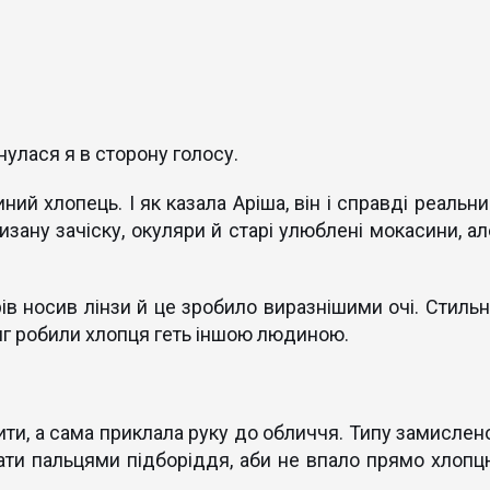
рнулася я в сторону голосу.
ний хлопець. І як казала Аріша, він і справді реальни
изану зачіску, окуляри й старі улюблені мокасини, ал
ів носив лінзи й це зробило виразнішими очі. Стильн
дяг робили хлопця геть іншою людиною.
вити, а сама приклала руку до обличчя. Типу замислено
ати пальцями підборіддя, аби не впало прямо хлопц