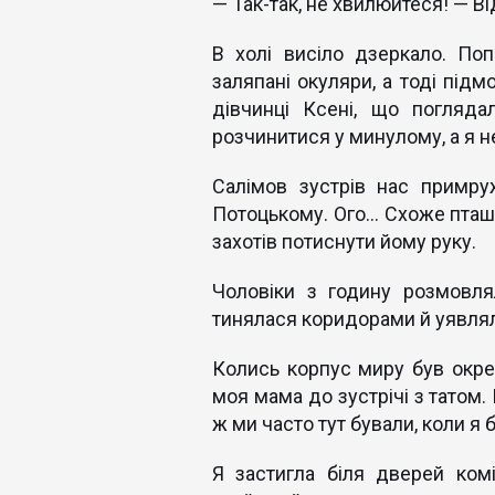
— Так-так, не хвилюйтеся! — Ві
В холі висіло дзеркало. По
заляпані окуляри, а тоді під
дівчинці Ксені, що погляд
розчинитися у минулому, а я не
Салімов зустрів нас примру
Потоцькому. Ого… Схоже пташ
захотів потиснути йому руку.
Чоловіки з годину розмовля
тинялася коридорами й уявля
Колись корпус миру був окр
моя мама до зустрічі з татом.
ж ми часто тут бували, коли я 
Я застигла біля дверей ком