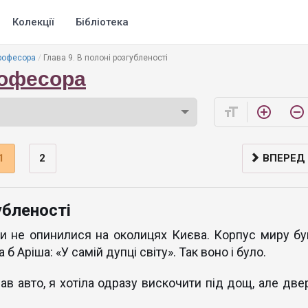
Колекції
Бібліотека
рофесора
Глава 9. В полоні розгубленості
рофесора
format_size
add_circle_outline
remove_circle_outline
1
2
ВПЕРЕД
убленості
ки не опинилися на околицях Києва. Корпус миру бу
б Аріша: «У самій дупці світу». Так воно і було.
в авто, я хотіла одразу вискочити під дощ, але двер