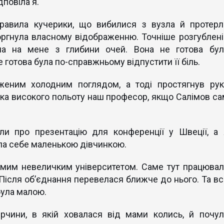
дповіла я.
правила кучерики, що вибилися з вузла й протерл
моргнула власному відображенню. Точніше розгублені
ала на мене з глибини очей. Вона не готова бул
 готова була по-справжньому відпустити її біль.
женим холодним поглядом, а тоді простягнув рук
ка високого польоту наш професор, якщо Салімов са
ли про презентацію для конференції у Швеції, а 
ла себе маленькою дівчинкою.
емим невеличким університетом. Саме тут працювал
 Після обʼєднання перевелася ближче до нього. Та вс
була малою.
ірчини, в якій ховалася від мами колись, й почул