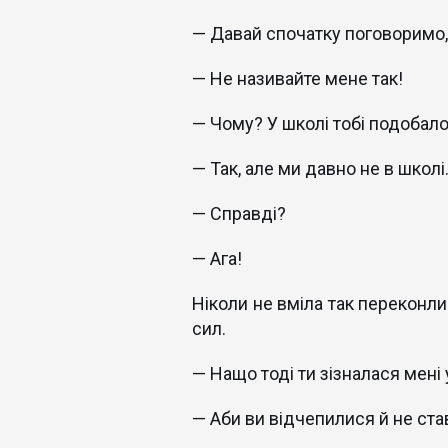
— Давай спочатку поговоримо,
— Не називайте мене так!
— Чому? У школі тобі подобало
— Так, але ми давно не в школі
— Справді?
— Ага!
Ніколи не вміла так переконл
сил.
— Нащо тоді ти зізналася мені 
— Аби ви відчепилися й не ста