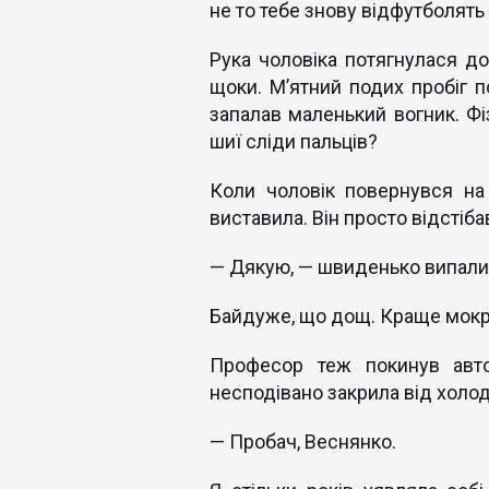
не то тебе знову відфутболять 
Рука чоловіка потягнулася до 
щоки. Мʼятний подих пробіг п
запалав маленький вогник. Фі
шиї сліди пальців?
Коли чоловік повернувся на
виставила. Він просто відстіба
— Дякую, — швиденько випалил
Байдуже, що дощ. Краще мокре 
Професор теж покинув авто
несподівано закрила від холод
— Пробач, Веснянко.