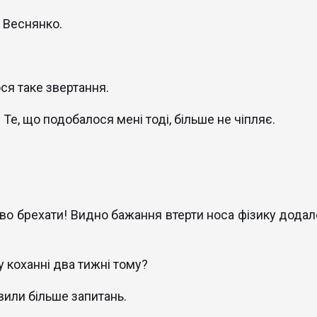
 Веснянко.
ся таке звертання.
. Те, що подобалося мені тоді, більше не чіпляє.
иво брехати! Видно бажання втерти носа фізику додал
у коханні два тижні тому?
вили більше запитань.