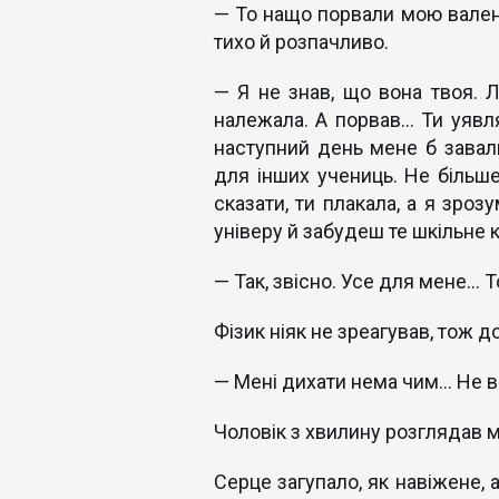
— То нащо порвали мою валент
тихо й розпачливо.
— Я не знав, що вона твоя. Л
належала. А порвав… Ти уявля
наступний день мене б завал
для інших учениць. Не більше.
сказати, ти плакала, а я зроз
універу й забудеш те шкільне к
— Так, звісно. Усе для мене… 
Фізик ніяк не зреагував, тож д
— Мені дихати нема чим… Не в
Чоловік з хвилину розглядав м
Серце загупало, як навіжене, 