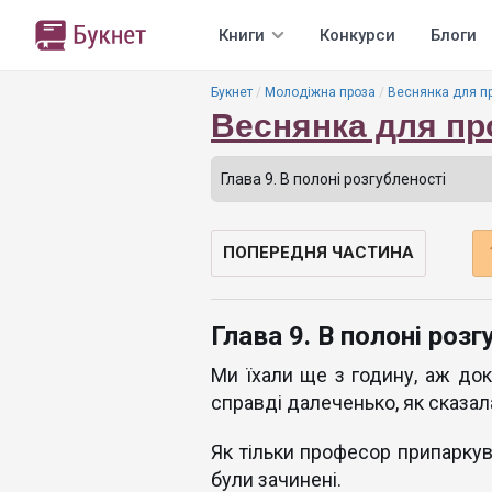
Книги
Конкурси
Блоги
Букнет
Молодіжна проза
Веснянка для п
Веснянка для п
ПОПЕРЕДНЯ ЧАСТИНА
Глава 9. В полоні розг
Ми їхали ще з годину, аж до
справді далеченько, як сказала 
Як тільки професор припаркува
були зачинені.