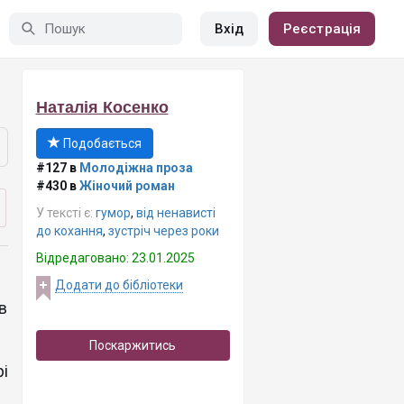
Вхід
Реєстрація
Наталія Косенко
Подобається
#127 в
Молодіжна проза
#430 в
Жіночий роман
У тексті є:
гумор
,
від ненависті
до кохання
,
зустріч через роки
Відредаговано: 23.01.2025
Додати до бібліотеки
в
Поскаржитись
і