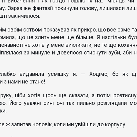
 ті вибачення і як гордо пошлю їх на… місяць, чи 
. Зараз же фантазії покинули голову, лишилася лиш
шті закінчилося.
м своїм єством показував як прикро, що все саме та
омила, що це злить мене ще більше. Я настільки бул
енависті не хотів у мене викликати, не те що кохання
чіплялася за минуле й довелося стиснути зуби, аби н
слабко видавила усмішку я. — Ходімо, бо як щ
и з нами не стане!
уку, ніби хотів щось ще сказати, а потім розтисну
ою. Його уважні сині очі так пильно розглядали мо
ки.
е ж запитав чоловік, коли ми увійшли до корпусу.