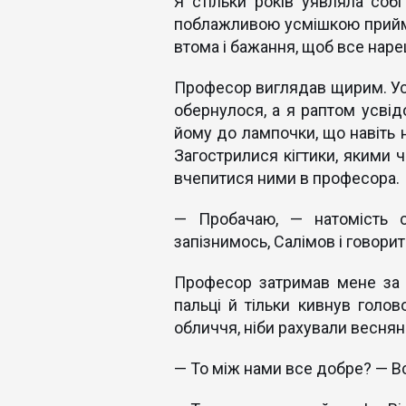
Я стільки років уявляла собі
поблажливою усмішкою прийму
втома і бажання, щоб все наре
Професор виглядав щирим. Усі
обернулося, а я раптом усвід
йому до лампочки, що навіть н
Загострилися кігтики, якими 
вчепитися ними в професора.
— Пробачаю, — натомість 
запізнимось, Салімов і говорит
Професор затримав мене за р
пальці й тільки кивнув голов
обличчя, ніби рахували веснян
— То між нами все добре? — Вс