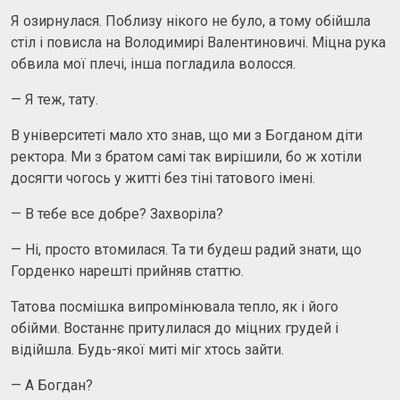
Я озирнулася. Поблизу нікого не було, а тому обійшла
стіл і повисла на Володимирі Валентиновичі. Міцна рука
обвила мої плечі, інша погладила волосся.
— Я теж, тату.
В університеті мало хто знав, що ми з Богданом діти
ректора. Ми з братом самі так вирішили, бо ж хотіли
досягти чогось у житті без тіні татового імені.
— В тебе все добре? Захворіла?
— Ні, просто втомилася. Та ти будеш радий знати, що
Горденко нарешті прийняв статтю.
Татова посмішка випромінювала тепло, як і його
обійми. Востаннє притулилася до міцних грудей і
відійшла. Будь-якої миті міг хтось зайти.
— А Богдан?