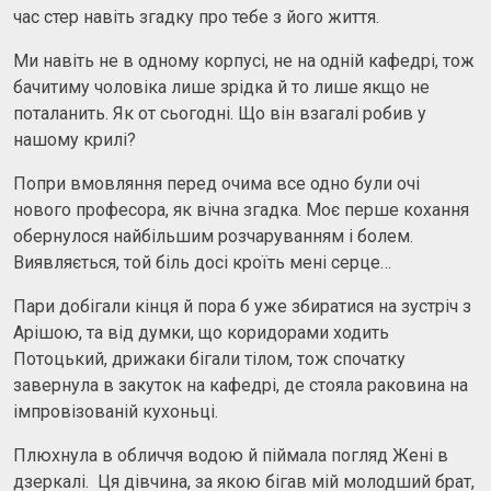
час стер навіть згадку про тебе з його життя.
Ми навіть не в одному корпусі, не на одній кафедрі, тож
бачитиму чоловіка лише зрідка й то лише якщо не
поталанить. Як от сьогодні. Що він взагалі робив у
нашому крилі?
Попри вмовляння перед очима все одно були очі
нового професора, як вічна згадка. Моє перше кохання
обернулося найбільшим розчаруванням і болем.
Виявляється, той біль досі кроїть мені серце…
Пари добігали кінця й пора б уже збиратися на зустріч з
Арішою, та від думки, що коридорами ходить
Потоцький, дрижаки бігали тілом, тож спочатку
завернула в закуток на кафедрі, де стояла раковина на
імпровізованій кухоньці.
Плюхнула в обличчя водою й піймала погляд Жені в
дзеркалі. Ця дівчина, за якою бігав мій молодший брат,