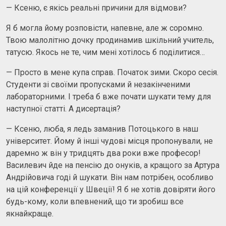
— Ксеню, є якісь реальні причини для відмови?
Я б могла йому розповісти, напевне, але ж соромно.
Твою малолітню дочку продинамив шкільний учитель,
татусю. Якось не те, чим мені хотілось б поділитися…
— Просто в мене купа справ. Початок зими. Скоро сесія.
Студенти зі своїми пропусками й незакінченими
лабораторними. І треба б вже почати шукати тему для
наступної статті. А дисертація?
— Ксеню, люба, я ледь заманив Потоцького в наш
університет. Йому й інші чудові місця пропонували, не
даремно ж він у тридцять два роки вже професор!
Василевич йде на пенсію до онуків, а кращого за Артура
Андрійовича годі й шукати. Він нам потрібен, особливо
на цій конференції у Швеції! Я б не хотів довіряти його
будь-кому, коли впевнений, що ти зробиш все
якнайкраще.