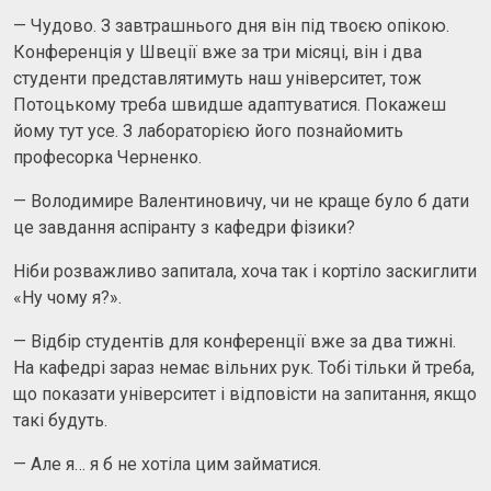
— Чудово. З завтрашнього дня він під твоєю опікою.
Конференція у Швеції вже за три місяці, він і два
студенти представлятимуть наш університет, тож
Потоцькому треба швидше адаптуватися. Покажеш
йому тут усе. З лабораторією його познайомить
професорка Черненко.
— Володимире Валентиновичу, чи не краще було б дати
це завдання аспіранту з кафедри фізики?
Ніби розважливо запитала, хоча так і кортіло заскиглити
«Ну чому я?».
— Відбір студентів для конференції вже за два тижні.
На кафедрі зараз немає вільних рук. Тобі тільки й треба,
що показати університет і відповісти на запитання, якщо
такі будуть.
— Але я… я б не хотіла цим займатися.