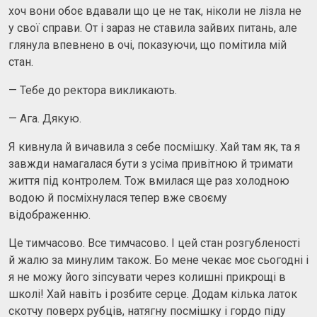
хоч вони обоє вдавали що це не так, ніколи не лізла не
у свої справи. От і зараз не ставила зайвих питань, але
глянула впевнено в очі, показуючи, що помітила мій
стан.
— Тебе до ректора викликають.
— Ага. Дякую.
Я кивнула й вичавила з себе посмішку. Хай там як, та я
завжди намагалася бути з усіма привітною й тримати
життя під контролем. Тож вмилася ще раз холодною
водою й посміхнулася тепер вже своєму
відображенню.
Це тимчасово. Все тимчасово. І цей стан розгубленості
й жалю за минулим також. Бо мене чекає моє сьогодні і
я не можу його зіпсувати через колишні прикрощі в
школі! Хай навіть і розбите серце. Додам кілька латок
скотчу поверх рубців, натягну посмішку і гордо піду