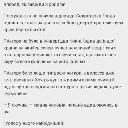
вперед, як завжди й робила!
Постукала та не почула відповіді. Секретарка Люда
відійшла, тож я закрила за собою двері й прошмигнула
крізь порожній стіл.
Ректора не було в універі два тижні. Їздив до іншої
країни на якийсь супер-пупер важливий зʼїзд. І хоч я
вже доросла дівчинка, та скучила так, що захотілося
скрутитися клубочком на його колінах.
Ректору було лише пʼятдесят чотири, а волосся вже
геть посивіло. Хоча в купі з живими сірими очима й
підтягнутою спортивною статурою це виглядало дуже
гармонійно.
— Я скучив, — мовив чоловік, пильно вдивляючись в
очі.
І голос у нього найрідніший.