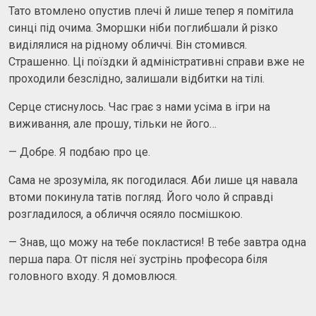
Тато втомлено опустив плечі й лише тепер я помітила
синці під очима. Зморшки ніби поглибшали й різко
виділялися на рідному обличчі. Він стомився.
Страшенно. Ці поїздки й адміністративні справи вже не
проходили безслідно, залишали відбитки на тілі.
Серце стиснулось. Час грає з нами усіма в ігри на
виживання, але прошу, тільки не його…
— Добре. Я подбаю про це.
Сама не зрозуміла, як погодилася. Аби лише ця навала
втоми покинула татів погляд. Його чоло й справді
розгладилося, а обличчя осяяло посмішкою.
— Знав, що можу на тебе покластися! В тебе завтра одна
перша пара. От після неї зустрінь професора біля
головного входу. Я домовлюся.