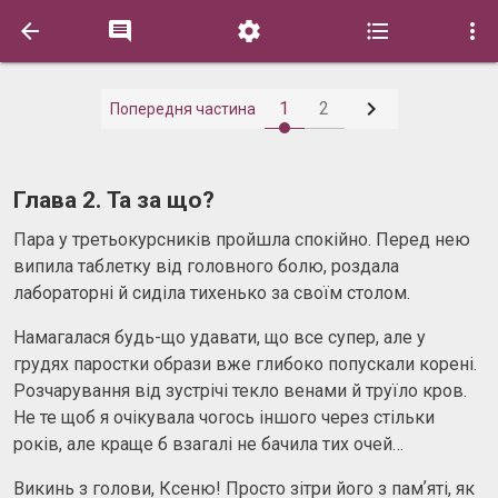






1
2
Попередня частина
Глава 2. Та за що?
Пара у третьокурсників пройшла спокійно. Перед нею
випила таблетку від головного болю, роздала
лабораторні й сиділа тихенько за своїм столом.
Намагалася будь-що удавати, що все супер, але у
грудях паростки образи вже глибоко попускали корені.
Розчарування від зустрічі текло венами й труїло кров.
Не те щоб я очікувала чогось іншого через стільки
років, але краще б взагалі не бачила тих очей…
Викинь з голови, Ксеню! Просто зітри його з памʼяті, як