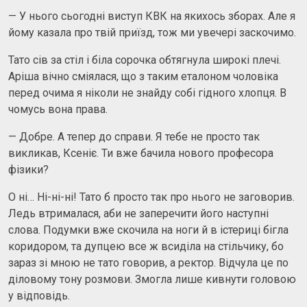
— У нього сьогодні виступ КВК на якихось зборах. Але я
йому казала про твій приїзд, тож ми увечері заскочимо.
Тато сів за стіл і біла сорочка обтягнула широкі плечі.
Аріша вічно сміялася, що з таким еталоном чоловіка
перед очима я ніколи не знайду собі гідного хлопця. В
чомусь вона права.
— Добре. А тепер до справи. Я тебе не просто так
викликав, Ксеніє. Ти вже бачила нового професора
фізики?
О ні… Ні-ні-ні! Тато б просто так про нього не заговорив.
Ледь втрималася, аби не заперечити його наступні
слова. Подумки вже скочила на ноги й в істериці бігла
коридором, та дупцею все ж всиділа на стільчику, бо
зараз зі мною не тато говорив, а ректор. Відчула це по
діловому тону розмови. Змогла лише кивнути головою
у відповідь.