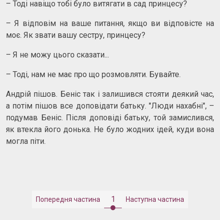
– Тоді навіщо тобі було витягати в сад принцесу?
– Я відповім на ваше питання, якщо ви відповісте на
моє. Як звати вашу сестру, принцесу?
– Я не можу цього сказати...
– Тоді, нам не має про що розмовляти. Бувайте.
Андрій пішов. Беніс так і залишився стояти деякий час,
а потім пішов все доповідати батьку. "Люди нахабні", –
подумав Беніс. Після доповіді батьку, той замислився,
як втекла його донька. Не було жодних ідей, куди вона
могла піти.
1
Попередня частина
Наступна частина