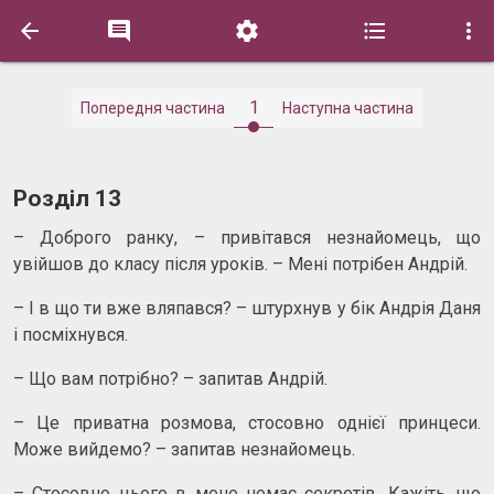





1
Попередня частина
Наступна частина
Розділ 13
– Доброго ранку, – привітався незнайомець, що
увійшов до класу після уроків. – Мені потрібен Андрій.
– І в що ти вже вляпався? – штурхнув у бік Андрія Даня
і посміхнувся.
– Що вам потрібно? – запитав Андрій.
– Це приватна розмова, стосовно однієї принцеси.
Може вийдемо? – запитав незнайомець.
– Стосовно цього в мене немає секретів. Кажіть, що