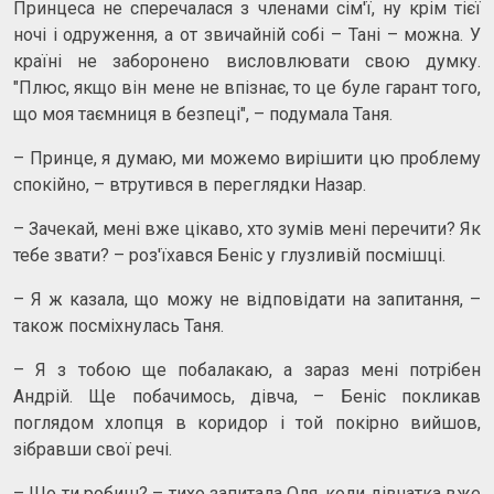
Принцеса не сперечалася з членами сім'ї, ну крім тієї
ночі і одруження, а от звичайній собі – Тані – можна. У
країні не заборонено висловлювати свою думку.
"Плюс, якщо він мене не впізнає, то це буле гарант того,
що моя таємниця в безпеці", – подумала Таня.
– Принце, я думаю, ми можемо вирішити цю проблему
спокійно, – втрутився в переглядки Назар.
– Зачекай, мені вже цікаво, хто зумів мені перечити? Як
тебе звати? – роз'їхався Беніс у глузливій посмішці.
– Я ж казала, що можу не відповідати на запитання, –
також посміхнулась Таня.
– Я з тобою ще побалакаю, а зараз мені потрібен
Андрій. Ще побачимось, дівча, – Беніс покликав
поглядом хлопця в коридор і той покірно вийшов,
зібравши свої речі.
– Що ти робиш? – тихо запитала Оля, коли дівчатка вже