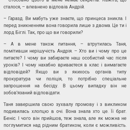
сталося, – впевнено відповів Андрій.
– Гаразд. Ви мабуть уже знаєте, що принцеса зникла. І
перед зникненням вона говорила лише з двома. Це ти і
лорд Біглі. Так, про що ви говорили?
– А в мене також питання, – втрутилась Таня,
помітивши нерішучість Андрія. – Хто ви і чому про це
питаєте? І чому ви забираєте наш особистий час після
уроків? І чому нахабно вриваєтеся в клас і вимагаєте
відповідей? Якщо ви з якихось органів типу
прокуратура чи поліція, то потрібно спеціальне
запрошення на бесіду. В цьому випадку він не
зобов'язаний відповідати.
Таня завершила свою зухвалу промову і з викликом
подивилась хлопцю в очі. Вона знала хто це. Її брат.
Беніс. І чого він прийшов, теж знала, але як можна не
поглумитися над рідним братиком, коли є можливість.