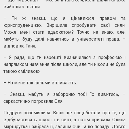
вийшли з школи.
– Ти ж знаєш, що я цікавлюся правом та
юриспруденцією. Вирішила спробувати свої сили.
Може мені стати адвокатом? Точно не знаю, але,
мабуть, буду далі навчатись в університеті права, –
відповіла Таня.
– Я рада, що ти нарешті визначилася з професією і
напрямком навчання після школи, але ти ніколи не була
такою сміливою.
– На мене так фільми впливають.
– Знаєш, мабуть я забороню тобі їх дивитись, –
саркастично погрозила Оля.
Подруги розсміялися. Вони ще пощебетали про те, що
відбувається в школі і в світі, а потім приїхала Олина
маршрутка і забрала її, залишаючи Таню позаду. Довго