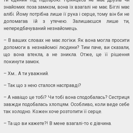
знайомих поза замком, вона їх взагалі не має. Біглі має
алібі. Йому потрібна лише її рука і серце, тому він би не
допомагав їй з утечею. Залишаєшся лише ти,
непередбачуваний незнайомець.
– В ваших словах не має логіки. Як вона могла просити
допомоги в незнайомої людини? Тим паче, ви сказали,
що вона втекла, а не зникла. Отже, це її рішення
покинути замок.
– Хм... А ти уважний.
– Так що з нею сталося насправді?
– А навіщо це тобі? Чи тобі вона сподобалась? Сестриця
завжди подобалась хлопцям. Особливо, коли веде себе
так холодно. Кожен хоче розтопити її серце.
– Та що ви кажете?! В мене взагалі-то є дівчина.