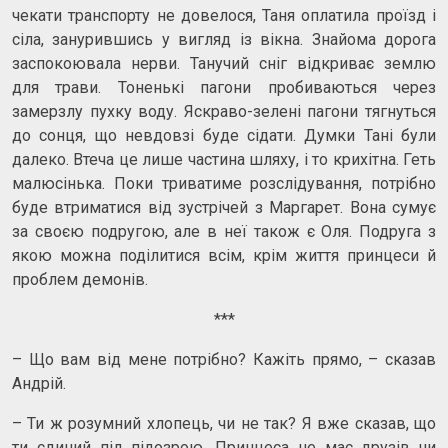
чекати транспорту не довелося, Таня оплатила проїзд і
сіла, занурившись у вигляд із вікна. Знайома дорога
заспокоювала нерви. Танучий сніг відкриває землю
для трави. Тоненькі пагони пробиваються через
замерзлу пухку воду. Яскраво-зелені пагони тягнуться
до сонця, що невдовзі буде сідати. Думки Тані були
далеко. Втеча це лише частина шляху, і то крихітна. Геть
малюсінька. Поки триватиме розслідування, потрібно
буде втриматися від зустрічей з Маргарет. Вона сумує
за своєю подругою, але в неї також є Оля. Подруга з
якою можна поділитися всім, крім життя принцеси й
проблем демонів.
***
– Що вам від мене потрібно? Кажіть прямо, – сказав
Андрій.
– Ти ж розумний хлопець, чи не так? Я вже сказав, що
ти єдиний під підозрою. Принцеса не має друзів чи