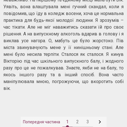
Уявіть, вона влаштувала мені гучний скандал, коли я
повідомив, що їду в коледж восени, хоча це нормальна
практика для будь-якої молодої людини. Я зрозумів –
час тікати. Але не міг наважитись сказати їй про своє
рішення. А на випускному алкоголь вдарив в голову і я
виклав усе нагора. О, мабуть це було жорстоко. Пів
міста звинувачують мене у її нинішньому стані. Але
мені було несила терпіти. Сталося як сталося. Я кинув
Вікторію під час шкільного випускного балу, і жодного
разу про це не пожалкував. Знаєте, якби не на балу, то
якось іншого разу та в інший спосіб. Вона часто
маніпулювала мною, погрожуючи, що вкоротить собі
вік.

1
2
3
Попередня частина