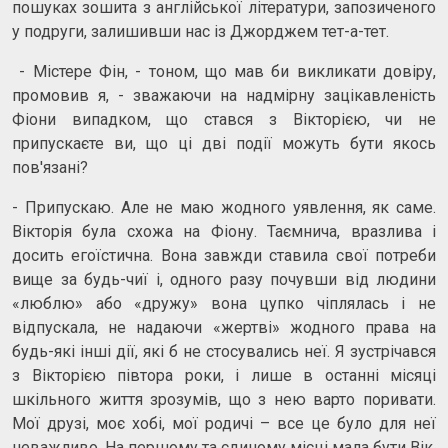
пошуках зошита з англійської літератури, запозиченого
у подруги, залишивши нас із Джорджем тет-а-тет.
- Містере Фін, - тоном, що мав би викликати довіру,
промовив я, - зважаючи на надмірну зацікавленість
Фіони випадком, що стався з Вікторією, чи не
припускаєте ви, що ці дві події можуть бути якось
пов'язані?
- Припускаю. Але не маю жодного уявлення, як саме.
Вікторія була схожа на Фіону. Таємнича, вразлива і
досить егоїстична. Вона завжди ставила свої потреби
вище за будь-чиї і, одного разу почувши від людини
«люблю» або «дружу» вона цупко чіплялась і не
відпускала, не надаючи «жертві» жодного права на
будь-які інші дії, які б не стосувались неї. Я зустрічався
з Вікторією півтора роки, і лише в останні місяці
шкільного життя зрозумів, що з нею варто поривати.
Мої друзі, моє хобі, мої родичі – все це було для неї
неважливо. На першому та єдиному місці мала бути Вік.