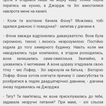
поратись на кухню, а Джордж та Зої вмостилися
навпроти мене на канапі.
- Коли ти востаннє бачила Фіону? Можливо, тобі
здалася дивною її поведінка? - запитав у дівчини я.
- Фіона завжди відрізнялась дивакуватістю. Вона була
скромною, тихою і…якоюсь незрозумілою. Постійно
ходила до того химерного будинку. Навіть коли ми
навідувались туди компанією, а згодом розходились,
вона залишалась сама-самісінька. Звичайно, я
цікавилась її мотивами. А вона щоразу згадувала свою
тітку – міс Лофер, - Зої зиркнула на батька, - Вікторію
Лофер. Фіона хотіла осягнути причину її самогубства та
розібратися в подіях двадцятирічної давнини, - дівчина
знову подивилась на Джорджа.
- Тату? Ти пам’ятаєш, як вона прискіпувалась до тебе,
задавала незручні питання? При мамі, - злі сльози