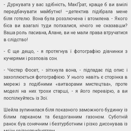
- Дуркувата у вас здібність, МакҐрат, краще б ви вмілі
передбачувати майбутнє! –детектив підібрала мене
біля готелю. Вона була роззлючена і втомлена. - Якого
біса ви взагалі туди попхалися, нічого не сказавши?
Ваша роль пасивна, Алане, ви не мали права втручатися
в слідство!
- Є ще дещо, - я протягнув ї фотографію дівчинки з
кучерями і розповів сон.
- Честер Фосет, - зітхнула вона, - підпадає під опис і
захоплюється фотографією. У нього навіть є сторінка в
мережі з подібними «витворами мистецтва», проте
моделі на них трохи старші, - я його перевірю, а ви
поспілкуйтесь із Зої.
Шейла зупинилася біля показного заможного будинку із
білим парканом та бездоганним газоном. Суботній
ранок був сонячним і безтурботним і різко дисонував із
моїм світосприйняттям.