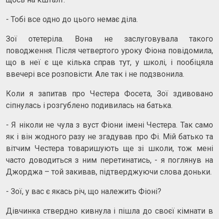
- Тобі все одно до цього немає діла.
Зої отетеріла. Вона не заслуговувала такого
поводження. Після четвертого уроку Фіона повідомила,
що в неї є ще кілька справ тут, у школі, і пообіцяла
ввечері все розповісти. Але так і не подзвонила.
Коли я запитав про Честера Фосета, Зої здивовано
сіпнулась і розгублено подивилась на батька.
- Я ніколи не чула з вуст Фіони імені Честера. Так само
як і він жодного разу не згадував про Фі. Мій батько та
вітчим Честера товаришують ще зі школи, тож мені
часто доводиться з ним перетинатись, - я поглянув на
Джорджа – той закивав, підтверджуючи слова доньки.
- Зої, у вас є якась річ, що належить Фіоні?
Дівчинка ствердно кивнула і пішла до своєї кімнати в