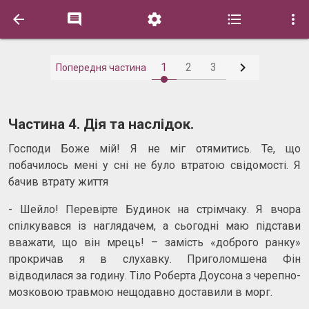






1
2
3
Попередня частина
Частина 4. Дія та наслідок.
Господи Боже мій! Я не міг отямитись. Те, що
побачилось мені у сні не було втратою свідомості. Я
бачив втрату життя
- Шейло! Перевірте Будинок на стрімчаку. Я вчора
спілкувався із наглядачем, а сьогодні маю підстави
вважати, що він мрець! – замість «доброго ранку»
прокричав я в слухавку. Приголомшена Фін
відводилася за годину. Тіло Роберта Доусона з черепно-
мозковою травмою нещодавно доставили в морг.