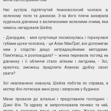
Нас зустрів підтягнутий темноволосий чоловік в
зеленому поло та джинсах. З-за його плеча визирала
худенька дівчинка з величезними зеленими очима, яка
чимось нагадувала Шейлу.
- Джордже, - моя супутниця посміхнулась і торкнулася
губами щоки чоловіка, - це Алан МакҐрат, він допомагає
нам у слідстві дещо нетрадиційними методами.
Пам’ятаєш, я розповідала? – жінка перевела погляд на
дівчинку і її обличчя стало м’яким і лагідним, - Зої,
крихітко, зможеш приділити Аланові дрібку своєї
уваги?
Зої невпевнено кивнула, Шейла побігла по справах, а
містер Фін потиснув мені руку і запросив у будинок.
Мене провели до вітальні і представили господині -
Діані Фін. Та одразу ж запропонувала печиво та чай,
проте я згодився лише на міцну каву. Жінка пішла