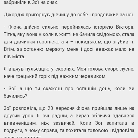
забриніли в Зої на очах.
Джордж пригорнув дівчину до себе і продовжив за неї.
- Фіона дійсно сильно перейнялась історією Вікторії.
Тітка, яку вона ніколи в житті не бачила свідомою, стала
для дівчинки героїнею, а я – покидьком, що згубив її.
Втім, за останню мерзоту мене і досі вважає мало не
пів міста.
Я відчув пульсацію у скронях. Моя голова скоро лусне,
наче грецький горіх під важким черевиком.
- Зої, а що ти скажеш про останній день, коли ви
бачились?
Зої розповіла, що 23 вересня Фіона прийшла лише на
другий урок. Її очі раділи, а вираз обличчя здавався
впевненішим, ніж зазвичай. Коли Зої запитала в
подруги, в чому справа, та похитала головою і відповіла
щось на кшталт: