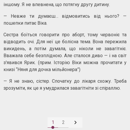
іншому. Я не впевнена, що потягну другу дитину.
— Невже ти думаєш… відмовитись від нього? —
пошепки питає Віка.
Сестра боїться говорити про аборт, тому червоніє та
відводить очі. Для неї це болісна тема. Вона пережила
викидень, а потім думала, що ніколи не завагітніє.
Вважала себе безплідною. Але сталося диво — і на світ
з'явився Ярик. (прим. Історію Віки можна прочитати у
книзі “Няня для дочка мільйонера”)
— Я не знаю, сістер. Спочатку до лікаря схожу. Треба
зрозуміти, як це я умудрилася завагітніти зі спіраллю.

1
2