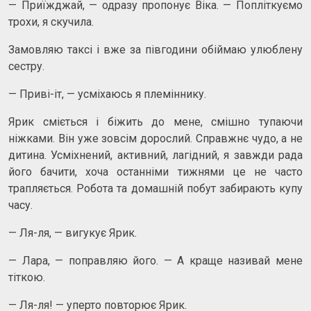
— Приїжджай, — одразу пропонує Віка. — Попліткуємо
трохи, я скучила.
Замовляю таксі і вже за півгодини обіймаю улюблену
сестру.
— Приві-іт, — усміхаюсь я племіннику.
Ярик сміється і біжить до мене, смішно тупаючи
ніжками. Він уже зовсім дорослий. Справжнє чудо, а не
дитина. Усміхнений, активний, лагідний, я завжди рада
його бачити, хоча останніми тижнями це не часто
трапляється. Робота та домашній побут забирають купу
часу.
— Ля-ля, — вигукує Ярик.
— Лара, — поправляю його. — А краще називай мене
тіткою.
— Ля-ля! — уперто повторює Ярик.