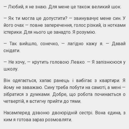
— Любий, я не знаю. Для мене це також великий шок.
— Як ти могла це допустити? — звинувачує мене син. У
його очах — повне заперечення, голос різкий, із нотками
істерики. Для нього це занадто. Я розумію.
— Так вийшло, сонечко, — лагідно кажу я. — Давай
снідати.
— Не хочу, — крутить головою Левко. — Я запізнююся у
школу.
Він одягається, хапає ранець і вибігає з квартири. Я
йому не заважаю. Сину треба побути на самоті, а мені —
зібратися з думками. Добре, що робота починається о
четвертій, я встигну прийти до тями.
Насамперед дзвоню двоюрідній сестрі. Вона єдина, з
ким я готова зараз розмовляти.