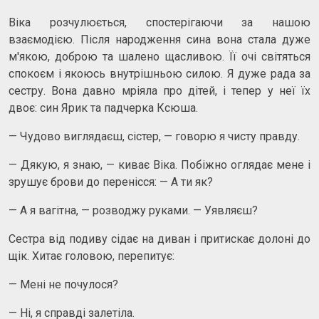
Віка розчулюється, спостерігаючи за нашою
взаємодією. Після народження сина вона стала дуже
м'якою, доброю та шалено щасливою. Її очі світяться
спокоєм і якоюсь внутрішньою силою. Я дуже рада за
сестру. Вона давно мріяла про дітей, і тепер у неї їх
двоє: син Ярик та падчерка Ксюша.
— Чудово виглядаєш, сістер, — говорю я чисту правду.
— Дякую, я знаю, — киває Віка. Побіжно оглядає мене і
зрушує брови до перенісся: — А ти як?
— А я вагітна, — розводжу руками. — Уявляєш?
Сестра від подиву сідає на диван і притискає долоні до
щік. Хитає головою, перепитує:
— Мені не почулося?
— Ні, я справді залетіла.