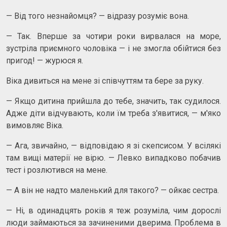
— Від того незнайомця? — відразу розуміє вона.
— Так. Вперше за чотири роки вирвалася на море,
зустріла приємного чоловіка — і не змогла обійтися без
пригод! — журюся я.
Віка дивиться на мене зі співчуттям та бере за руку.
— Якщо дитина прийшла до тебе, значить, так судилося.
Адже діти відчувають, коли їм треба з'явитися, — м'яко
вимовляє Віка.
— Ага, звичайно, — відповідаю я зі скепсисом. У всілякі
там вищі матерії не вірю. — Левко випадково побачив
тест і розлютився на мене.
— А він не надто маленький для такого? — ойкає сестра.
— Ні, в одинадцять років я теж розуміла, чим дорослі
люди займаються за зачиненими дверима. Проблема в