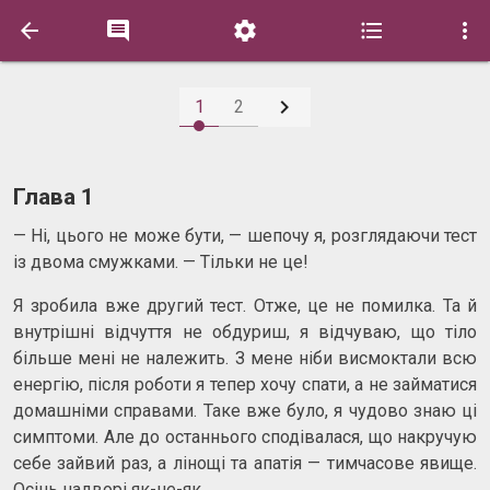






1
2
Глава 1
— Ні, цього не може бути, — шепочу я, розглядаючи тест
із двома смужками. — Тільки не це!
Я зробила вже другий тест. Отже, це не помилка. Та й
внутрішні відчуття не обдуриш, я відчуваю, що тіло
більше мені не належить. З мене ніби висмоктали всю
енергію, після роботи я тепер хочу спати, а не займатися
домашніми справами. Таке вже було, я чудово знаю ці
симптоми. Але до останнього сподівалася, що накручую
себе зайвий раз, а лінощі та апатія — тимчасове явище.
Осінь надворі як-не-як.