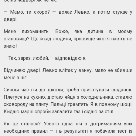
— Мамо, ти скоро? — волає Левко, а потім стукає у
двері.
Мене лихоманить. Боже, яка дитина в моєму
становищі? Ще й від людини, прізвище якої я навіть не
знаю!
— Так, зараз, любий, — відповідаю я.
Відчиняю двері. Левко влітає у ванну, мало не збивши
мене з ніг.
Синові час іти до школи, треба приготувати сніданок.
Плетуся на кухню, дістаю яйця з холодильника, ставлю
сковороду на плиту. Пальці тремтять. Я в повному шоці.
Кидаю марні спроби запалити газ і сідаю за стіл.
Як це сталося? Усього одна ніч з дотриманням усіх
необхідних правил — і в результаті я побачила тест із