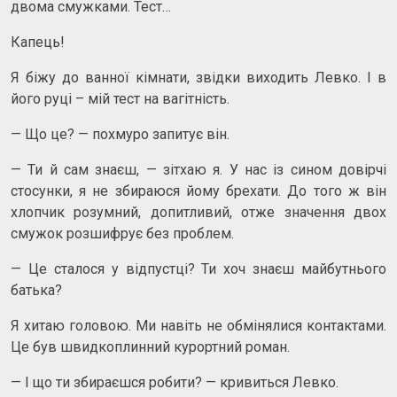
двома смужками. Тест…
Капець!
Я біжу до ванної кімнати, звідки виходить Левко. І в
його руці – мій тест на вагітність.
— Що це? — похмуро запитує він.
— Ти й сам знаєш, — зітхаю я. У нас із сином довірчі
стосунки, я не збираюся йому брехати. До того ж він
хлопчик розумний, допитливий, отже значення двох
смужок розшифрує без проблем.
— Це сталося у відпустці? Ти хоч знаєш майбутнього
батька?
Я хитаю головою. Ми навіть не обмінялися контактами.
Це був швидкоплинний курортний роман.
— І що ти збираєшся робити? — кривиться Левко.