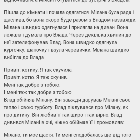
Пішла до кімнати і почала одягатися. Мілана була рада і
щаслива, бо вона скоро буде разом з Владом назавжди.
Мілана швидко одягнулася і прилягла на диван. Вона
лежала і думала про Влада. Через декілька хвилин до
неї зателефонував Влад. Вона швидко одягнула
курточку, шапочку і взула черевички. Мілана швидко
вибігла до Влада.
Привіт, котику. Я так скучила.
Привіт, котю. Я теж скучив.
Мені так добре з тобою.
І мені теж так добре з тобою.
Влад обійняв Мілану. Він завжди дарував Мілані своє
тепло і свою турботу. Влад піклувався про Мілану, як
про дитину. Він любив її так щиро і так вірно. Влад
дивився Мілані в очі, ніжно обіймав її і промовляв:
Мілано, ти моє щастя. Ти мені сподобалась ще від того