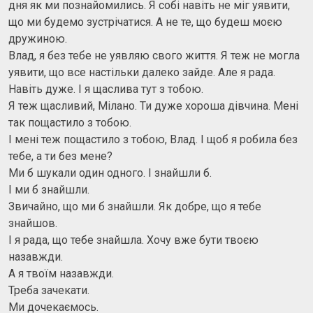
дня як ми познайомились. Я собі навіть не міг уявити,
що ми будемо зустрічатися. А не те, що будеш моєю
дружиною.
Влад, я без тебе не уявляю свого життя. Я теж не могла
уявити, що все настільки далеко зайде. Але я рада.
Навіть дуже. І я щаслива тут з тобою.
Я теж щасливий, Мілано. Ти дуже хороша дівчина. Мені
так пощастило з тобою.
І мені теж пощастило з тобою, Влад. І щоб я робила без
тебе, а ти без мене?
Ми б шукали один одного. І знайшли б.
І ми б знайшли.
Звичайно, що ми б знайшли. Як добре, що я тебе
знайшов.
І я рада, що тебе знайшла. Хочу вже бути твоєю
назавжди.
А я твоїм назавжди.
Треба зачекати.
Ми дочекаємось.