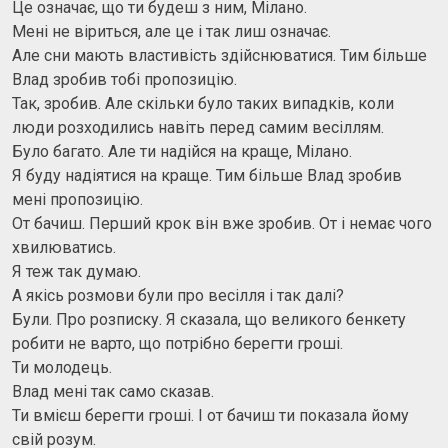
Це означає, що ти будеш з ним, Мілано.
Мені не віриться, але це і так лиш означає.
Але сни мають властивість здійснюватися. Тим більше
Влад зробив тобі пропозицію.
Так, зробив. Але скільки було таких випадків, коли
люди розходились навіть перед самим весіллям.
Було багато. Але ти надійся на краще, Мілано.
Я буду надіятися на краще. Тим більше Влад зробив
мені пропозицію.
От бачиш. Перший крок він вже зробив. От і немає чого
хвилюватись.
Я теж так думаю.
А якісь розмови були про весілля і так далі?
Були. Про розписку. Я сказала, що великого бенкету
робити не варто, що потрібно берегти гроші.
Ти молодець.
Влад мені так само сказав.
Ти вмієш берегти гроші. І от бачиш ти показала йому
свій розум.