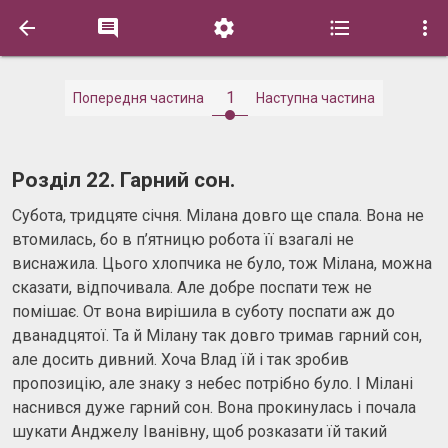





1
Попередня частина
Наступна частина
Розділ 22. Гарний сон.
Субота, тридцяте січня. Мілана довго ще спала. Вона не
втомилась, бо в п’ятницю робота її взагалі не
виснажила. Цього хлопчика не було, тож Мілана, можна
сказати, відпочивала. Але добре поспати теж не
помішає. От вона вирішила в суботу поспати аж до
дванадцятої. Та й Мілану так довго тримав гарний сон,
але досить дивний. Хоча Влад їй і так зробив
пропозицію, але знаку з небес потрібно було. І Мілані
наснився дуже гарний сон. Вона прокинулась і почала
шукати Анджелу Іванівну, щоб розказати їй такий