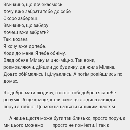
Звичайно, що дочекаємось.
Хочу вже забрати тебе до себе.
Скоро забереш.
Звичайно, що заберу.
Хочеш вже забрати?
Так, кохана.
Я хочу вже до тебе.
Ходи до мене. Я тебе обніму.
Влад обняв Мілану міцно-міцно. Так вони,
розмовляючи, дійшли до будинку, де жила Мілана.
Довго обіймались і цілувались. А потім розійшлись по
домах.
Як добре мати людину, з якою тобі добре і яка тебе
розуміє. А ще краще, коли саме ця людина завжди
поруч з тобою. Це можна назвати великим щастям.
А наше щастя може бути так близько, просто поруч, а
ми цього можемо просто не помічати. І так є