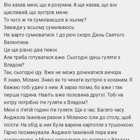
Він казав мені, що я розумна. А ще казав, що він
щасливий, що зустрів мене.
То чого ж ти сумніваєшся в ньому?
Завжди у всьому сумніваюсь.
Не варто сумніватися. І до речі скоро День Святого
Валентина.
Це ще рівно два тижні.
Але треба готуватися вже. Сьогодні ідеш гуляти з
Владом?
Так, сьогодні іду. Вже не можу дочекатися вечора.
Я знаю, Мілано. Знаю як то чекати зустрічі з коханим. Я
бажаю тобі удачі з ним. А зараз поїмо, бо вже і так
перша година. Навіть вже половина другої. Тобі на
котру потрібно іти гуляти з Владом?
Мені о п’ятій годині іти гуляти. Ще є час. Багато часу.
Анджела Іванівна разом з Міланою сіли до столу, щоб
поїсти. На обід в них була варена картопля з тушонкою.
Гарно посмакували. Анджелі Іванівній пора вже
відпочивати, а Мілані готуватися до зустрічі з Владом.