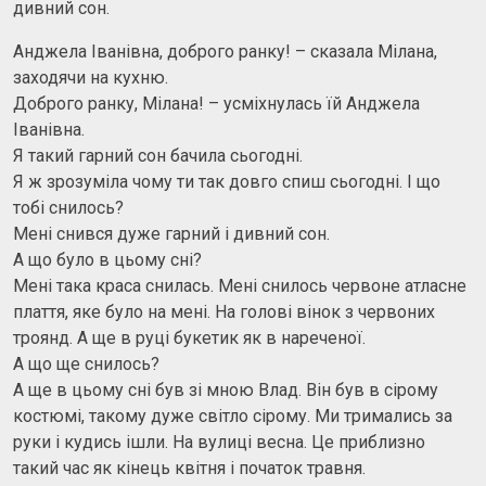
дивний сон.
Анджела Іванівна, доброго ранку! – сказала Мілана,
заходячи на кухню.
Доброго ранку, Мілана! – усміхнулась їй Анджела
Іванівна.
Я такий гарний сон бачила сьогодні.
Я ж зрозуміла чому ти так довго спиш сьогодні. І що
тобі снилось?
Мені снився дуже гарний і дивний сон.
А що було в цьому сні?
Мені така краса снилась. Мені снилось червоне атласне
плаття, яке було на мені. На голові вінок з червоних
троянд. А ще в руці букетик як в нареченої.
А що ще снилось?
А ще в цьому сні був зі мною Влад. Він був в сірому
костюмі, такому дуже світло сірому. Ми тримались за
руки і кудись ішли. На вулиці весна. Це приблизно
такий час як кінець квітня і початок травня.