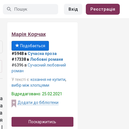
Вхід
Реєстрація
Марія Корчак
Подобається
#5948 в
Сучасна проза
#17338 в
Любовні романи
#6396 в
Сучасний любовний
роман
У тексті є:
кохання не купити
,
вибір між хлопцями
Відредаговано: 25.02.2021
а
Додати до бібліотеки
а
а
я
Поскаржитись
І