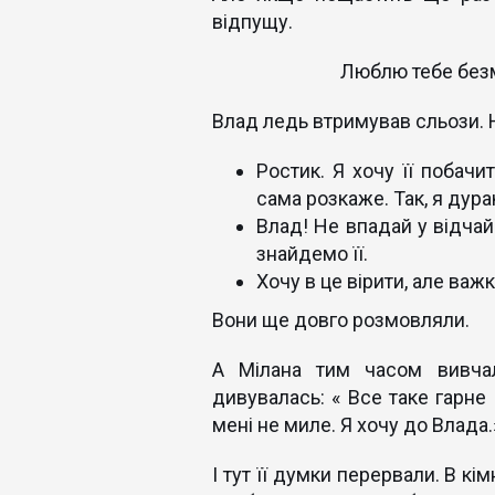
відпущу.
Люблю тебе безмежно! 
Влад ледь втримував сльози. 
Ростик. Я хочу її побачи
сама розкаже. Так, я дура
Влад! Не впадай у відчай
знайдемо її.
Хочу в це вірити, але важк
Вони ще довго розмовляли.
А Мілана тим часом вивчал
дивувалась: « Все таке гарне
мені не миле. Я хочу до Влада.
І тут її думки перервали. В к