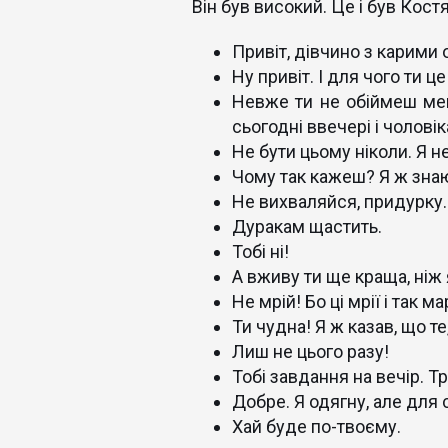
Він був високий. Це і був Костя
Привіт, дівчино з карими 
Ну привіт. І для чого ти ц
Невже ти не обіймеш мен
сьогодні ввечері і чоловік
Не бути цьому ніколи. Я н
Чому так кажеш? Я ж знаю 
Не вихваляйся, придурку.
Дуракам щастить.
Тобі ні!
А вживу ти ще краща, ніж 
Не мрій! Бо ці мрії і так ма
Ти чудна! Я ж казав, що т
Лиш не цього разу!
Тобі завдання на вечір. Т
Добре. Я одягну, але для 
Хай буде по-твоєму.