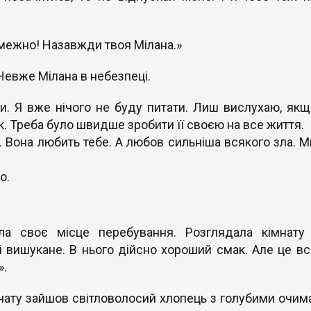
Назавжди твоя Мілана.»
Невже Мілана в небезпеці.
ти. Я вже нічого не буду питати. Лиш вислухаю, якщ
к. Треба було швидше зробити її своєю на все життя.
. Вона любить тебе. А любов сильніша всякого зла. М
о.
а своє місце перебування. Розглядала кімнату 
 і вишукане. В нього дійсно хороший смак. Але це вс
».
імнату зайшов світловолосий хлопець з голубими очима