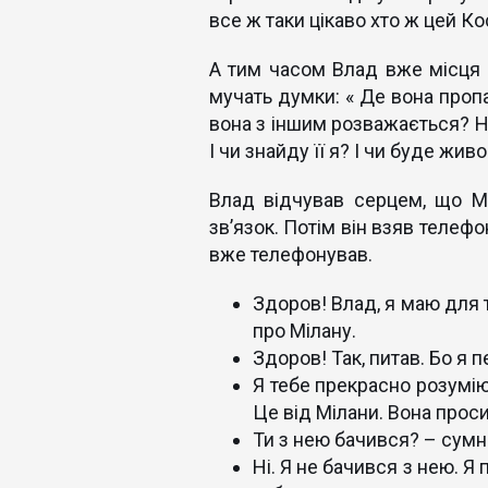
все ж таки цікаво хто ж цей Кос
А тим часом Влад вже місця с
мучать думки: « Де вона проп
вона з іншим розважається? Ні
І чи знайду її я? І чи буде жив
Влад відчував серцем, що Мі
зв’язок. Потім він взяв телеф
вже телефонував.
Здоров! Влад, я маю для 
про Мілану.
Здоров! Так, питав. Бо я 
Я тебе прекрасно розумію
Це від Мілани. Вона прос
Ти з нею бачився? – сумн
Ні. Я не бачився з нею. Я