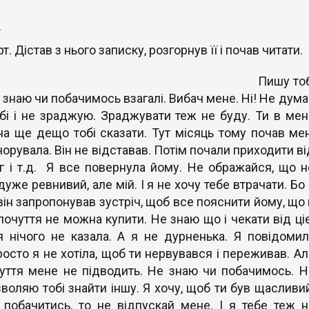
.
 Дістав з нього записку, розгорнув її і почав читати.
мій Влад! Пишу тоб
знаю чи побачимось взагалі. Вибач мене. Ні! Не дума
бі і не зраджую. Зраджувати теж не буду. Ти в мен
а ще дещо тобі сказати. Тут місяць тому почав мен
норувала. Він не відставав. Потім почали приходити в
дяг і т.д. Я все повернула йому. Не ображайся, що н
дуже ревнивий, але мій. І я не хочу тебе втрачати. Бо
ін запропонував зустріч, щоб все пояснити йому, що 
 почуття не можна купити. Не знаю що і чекати від ціє
 я нічого не казала. А я не дурненька. Я повідомил
росто я не хотіла, щоб ти нервувався і переживав. Ал
уття мене не підводить. Не знаю чи побачимось. Н
воляю тобі знайти іншу. Я хочу, щоб ти був щасливий
побачитись, то не відпускай мене. І я тебе теж н