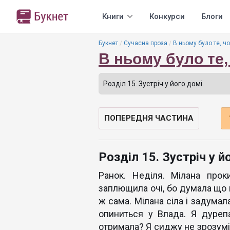
Книги
Конкурси
Блоги
Букнет
Сучасна проза
В ньому було те, ч
В ньому було те,
ПОПЕРЕДНЯ ЧАСТИНА
Розділ 15. Зустріч у й
Ранок. Неділя. Мілана прок
заплющила очі, бо думала що ц
ж сама. Мілана сіла і задумал
опиниться у Влада. Я дуреп
отримала? Я сиджу не зрозуміл