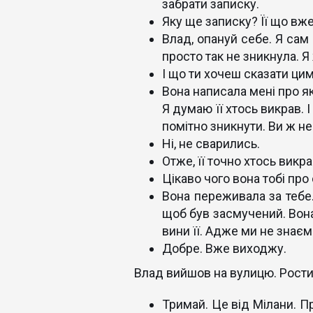
забрати записку.
Яку ще записку? Її що вж
Влад, опануй себе. Я сам
просто так не зникнула. Я
І що ти хочеш сказати ци
Вона написала мені про які
Я думаю її хтось викрав. І
помітно зникнути. Ви ж не
Ні, не сварились.
Отже, її точно хтось викра
Цікаво чого вона тобі про 
Вона переживала за тебе.
щоб був засмучений. Вона
вини її. Адже ми не знаєм
Добре. Вже виходжу.
Влад вийшов на вулицю. Рости
Тримай. Це від Мілани. Пр