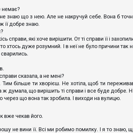
е немає?
 не знаю що з нею. Але не накручуй себе. Вона б точн
 ж її добре знаю.
м?
сь справи, які хоче вирішити. От ті справи її і захопил
 то хтось дуже розумний. І в неї не було причини так 
 сварились.
в.
справи сказала, а не мені?
 Тим більше ти хворієш. Не хотіла, щоб ти переживав
 ж думала, що вирішить ті справи і все буде добре. Н
о через що вона так зробила. І виходи на вулицю.
к вже чекав його.
ошу не вини її. Всі ми робимо помилку. І я то знаю, щ