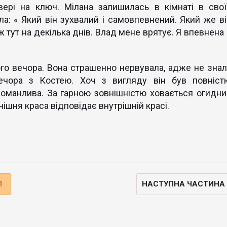
ері на ключ. Мілана залишилась в кімнаті в свої
ла: « Який він зухвалий і самовпевнений. Який же ві
Я ж тут на декілька днів. Влад мене врятує. Я впевнена
го вечора. Вона страшенно нервувала, адже не знал
вечора з Костею. Хоч з вигляду він був повніст
 оманлива. За гарною зовнішністю ховається огидни
нішня краса відповідає внутрішній красі.
1
НАСТУПНА ЧАСТИНА