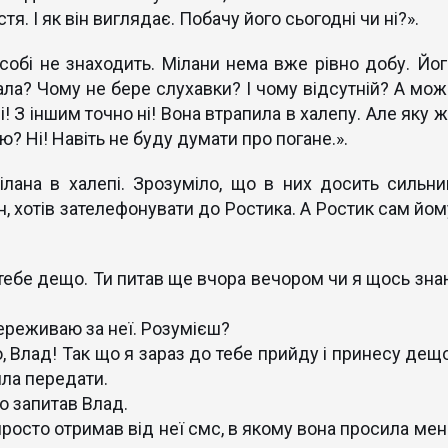
тя. І як він виглядає. Побачу його сьогодні чи ні?».
обі не знаходить. Мілани нема вже рівно добу. Йог
ала? Чому не бере слухавки? І чому відсутній? А мож
! З іншим точно ні! Вона втрапила в халепу. Але яку ж
ою? Ні! Навіть не буду думати про погане.».
лана в халепі. Зрозуміло, що в них досить сильни
он, хотів зателефонувати до Ростика. А Ростик сам йом
тебе дещо. Ти питав ще вчора вечором чи я щось зна
переживаю за неї. Розумієш?
, Влад! Так що я зараз до тебе прийду і принесу дещо
ила передати.
о запитав Влад.
 просто отримав від неї смс, в якому вона просила мен