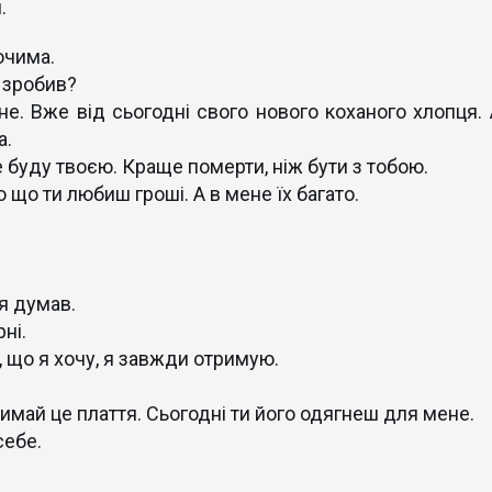
.
очима.
е зробив?
е. Вже від сьогодні свого нового коханого хлопця. 
а.
е буду твоєю. Краще померти, ніж бути з тобою.
що ти любиш гроші. А в мене їх багато.
я думав.
рні.
е, що я хочу, я завжди отримую.
римай це плаття. Сьогодні ти його одягнеш для мене.
себе.