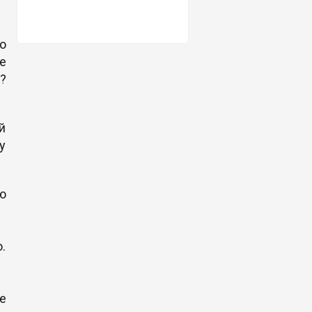
о
е
?
й
у
ю
.
е