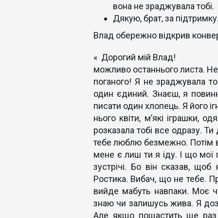
вона не зраджувала тобі.
Дякую, брат, за підтримку
Влад обережно відкрив конверт.
« Дорогий 
можливо останнього листа. Не 
поганого! Я не зраджувала то
один єдиний. Знаєш, я повинн
писати один хлопець. Я його іг
нього квіти, м’які іграшки, о
розказала тобі все одразу. Ти 
тебе люблю безмежно. Потім в
мене є лиш ти я іду. І що мої
зустрічі. Бо він сказав, щоб
Ростика. Вибач, що не тебе. П
вийде мабуть навпаки. Моє ч
знаю чи залишусь жива. Я доз
Але якщо пощастить ще раз 