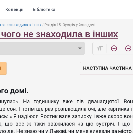
Колекції
Бібліотека
ого не знаходила в інших
Розділ 15. Зустріч у його домі.
 чого не знаходила в інших
format_size
add_circle_outline
remove_circle_outline
1
НАСТУПНА ЧАСТИНА
ого домі.
инулась. На годиннику вже пів дванадцятої. Вон
е сон. І потім ще раз розплющила очі, але картинка т
ась: « Я надіюся Ростик взяв записку і вже скоро вон
а, що все ж таки зважилася на цю зустріч. І що 
о де. Не знаю чи у Львові, чи мене вивезли за місто. 