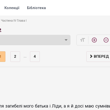
Колекції
Бібліотека
Частина IV Глава І
ь
format_size
add_circle_outline
remove_circle_outline
...
1
2
4
ВПЕРЕД
я загибелі мого батька і Ліди, а я й досі маю сумніви