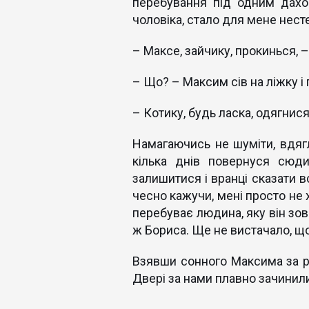
перебування під одним дахо
чоловіка, стало для мене нест
– Максе, зайчику, прокинься, –
– Що? – Максим сів на ліжку і
– Котику, будь ласка, одягнися
Намагаючись не шуміти, вдягл
кілька днів повернуся сюд
залишитися і вранці сказати вс
чесно кажучи, мені просто не 
перебуває людина, яку він зо
ж Бориса. Ще не вистачало, що
Взявши сонного Максима за рук
Двері за нами плавно зачинил