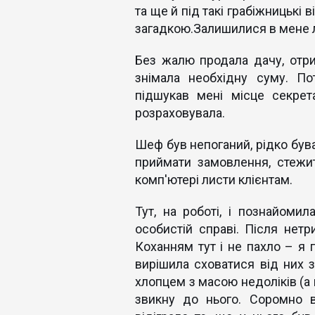
та ще й під такі грабіжницькі 
загадкою.Залишилися в мене л
Без жалю продала дачу, отри
знімала необхідну суму. По
підшукав мені місце секрет
розраховувала.
Шеф був непоганий, рідко бува
приймати замовлення, стежи
комп'ютері листи клієнтам.
Тут, на роботі, і познайом
особистій справі. Після нет
Коханням тут і не пахло – я 
вирішила сховатися від них
хлопцем з масою недоліків (а в
звикну до нього. Соромно в