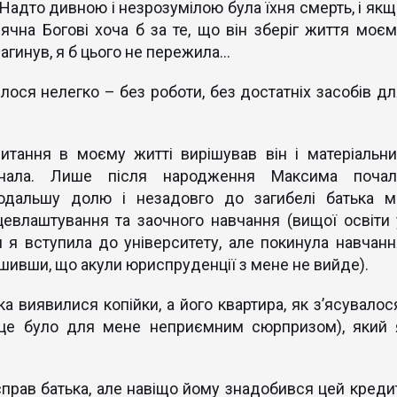
Надто дивною і незрозумілою була їхня смерть, і якщ
ячна Богові хоча б за те, що він зберіг життя моєм
агинув, я б цього не пережила...
лося нелегко – без роботи, без достатніх засобів дл
питання в моєму житті вирішував він і матеріальни
нала. Лише після народження Максима почал
дальшу долю і незадовго до загибелі батька м
цевлаштування та заочного навчання (вищої освіти 
 я вступила до університету, але покинула навчанн
ішивши, що акули юриспруденції з мене не вийде).
а виявилися копійки, а його квартира, як з’ясувалося
(це було для мене неприємним сюрпризом), який 
справ батька, але навіщо йому знадобився цей кредит