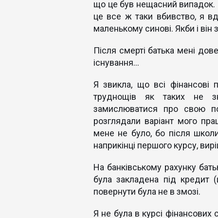
що це був нещасний випадок. 
це все ж таки вбивство, я вд
маленькому синові. Якби і він з
Після смерті батька мені дове
існування…
Я звикла, що всі фінансові 
труднощів як таких не з
замислюватися про свою по
розглядали варіант мого пра
мене не було, бо після школи
наприкінці першого курсу, вир
На банківському рахунку батьк
була закладена під кредит 
повернути була не в змозі.
Я не була в курсі фінансових 