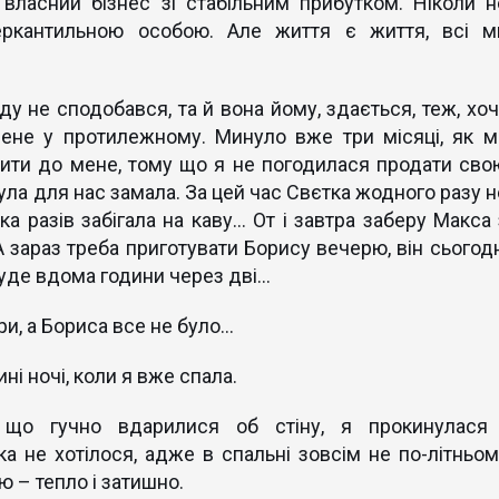
 власний бізнес зі стабільним прибутком. Ніколи н
ркантильною особою. Але життя є життя, всі м
у не сподобався, та й вона йому, здається, теж, хоч
мене у протилежному. Минуло вже три місяці, як м
жити до мене, тому що я не погодилася продати сво
була для нас замала. За цей час Свєтка жодного разу н
ка разів забігала на каву... От і завтра заберу Макса
 А зараз треба приготувати Борису вечерю, він сьогод
буде вдома години через дві...
и, а Бориса все не було...
ні ночі, коли я вже спала.
 що гучно вдарилися об стіну, я прокинулася 
ка не хотілося, адже в спальні зовсім не по-літньом
ю – тепло і затишно.