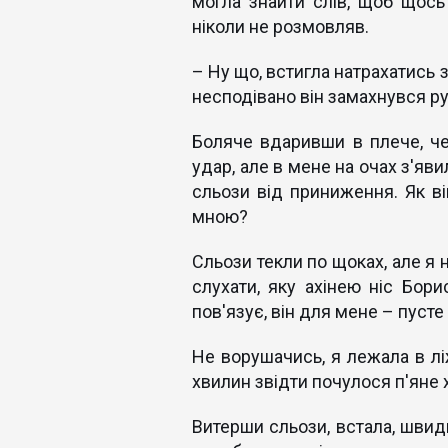
могла знайти слів, щоб щось
ніколи не розмовляв.
– Ну що, встигла натрахатись 
несподівано він замахнувся ру
Боляче вдаривши в плече, че
удар, але в мене на очах з'яви
сльози від приниження. Як ві
мною?
Сльози текли по щоках, але я н
слухати, яку ахінею ніс Бор
пов'язує, він для мене – пусте
Не ворушачись, я лежала в лі
хвилин звідти почулося п'яне 
Витерши сльози, встала, швид