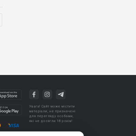
Увага! Сайт може містити
матеріали, не призначені
для перегляду особами,
які не досягли 18 років!