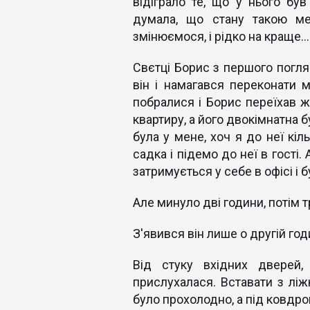
відіграло те, що у нього був
думала, що стану такою ме
змінюємося, і рідко на краще...
Свєтці Борис з першого погляд
він і намагався переконати 
побралися і Борис переїхав 
квартиру, а його двокімнатна 
була у мене, хоч я до неї кіль
садка і підемо до неї в гості.
затримується у себе в офісі і 
Але минуло дві години, потім тр
З'явився він лише о другій годи
Від стуку вхідних дверей,
прислухалася. Вставати з ліж
було прохолодно, а під ковдро