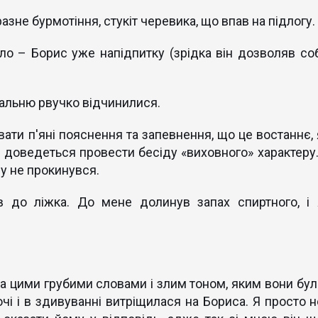
не бурмотіння, стукіт черевика, що впав на підлогу.
іло – Борис уже напідпитку (зрідка він дозволяв соб
пальню рвучко відчинилися.
ти п'яні пояснення та запевнення, що це востаннє, 
 доведеться провести бесіду «виховного» характеру..
у не прокинувся.
в до ліжка. До мене долинув запах спиртного, і 
а цими грубими словами і злим тоном, яким вони бул
і і в здивуванні витріщилася на Бориса. Я просто н