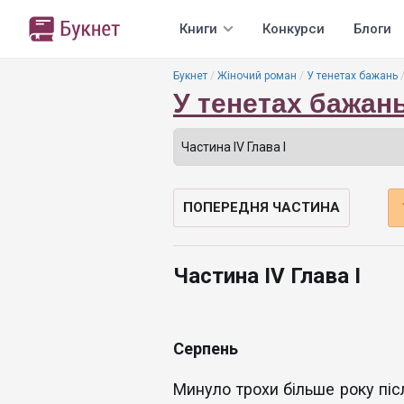
Книги
Конкурси
Блоги
Букнет
Жіночий роман
У тенетах бажань
У тенетах бажан
ПОПЕРЕДНЯ ЧАСТИНА
Частина IV Глава І
Серпень
Минуло трохи більше року післ