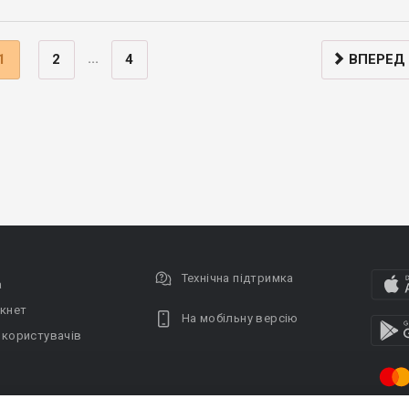
...
1
2
4
ВПЕРЕД
Технічна підтримка
а
кнет
На мобільну версію
 користувачів