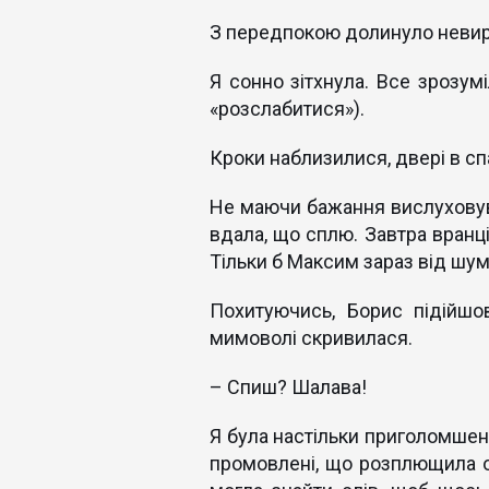
З передпокою долинуло невираз
Я сонно зітхнула. Все зрозум
«розслабитися»).
Кроки наблизилися, двері в с
Не маючи бажання вислуховува
вдала, що сплю. Завтра вранці
Тільки б Максим зараз від шум
Похитуючись, Борис підійшо
мимоволі скривилася.
– Спиш? Шалава!
Я була настільки приголомшен
промовлені, що розплющила оч