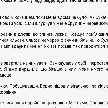
 сказати йому у відповідь, адже так зі мною він щ
зі своїм коханцем, поки мене вдома не було? А? Сука! 
кою і з усієї сили шпурнув у мене брудним черевиком
ревик відлетів до спинки ліжка. Ковдра пом'якшил
лися сльози. Сльози не через фізичний біль, ні. То бу
н міг вдарити мене? Як він посмів так поводитися з
е звертала на них уваги. Замкнулась у собі і переста
ис. Я вже вирішила, що більше з ним мене нічого н
 місце.
жку. Побушувавши, Борис пішов у вітальню і за кільк
хропіння.
ко одяглася і пройшла до спальні Максима. Подальш