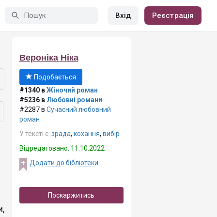
Вхід
Реєстрація
Вероніка Ніка
Подобається
#1340 в
Жіночий роман
#5236 в
Любовні романи
#2287 в
Сучасний любовний
роман
У тексті є:
зрада
,
кохання
,
вибір
Відредаговано: 11.10.2022
Додати до бібліотеки
Поскаржитись
,