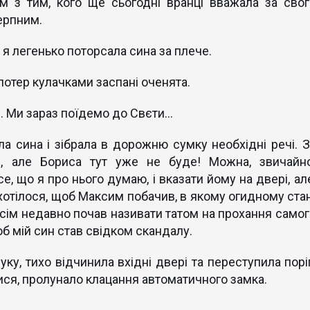
м з тим, кого ще сьогодні вранці вважала за свог
ерпним.
 я легенько поторсала сина за плече.
 потер кулачками заспані оченята.
. Ми зараз поїдемо до Свєти...
а сина і зібрала в дорожню сумку необхідні речі. З
и, але Бориса тут уже не буде! Можна, звичайно
е, що я про нього думаю, і вказати йому на двері, ал
хотілося, щоб Максим побачив, в якому огидному стан
всім недавно почав називати татом на прохання самог
б мій син став свідком скандалу.
у, тихо відчинила вхідні двері та переступила поріг
ися, пролунало клацання автоматичного замка.