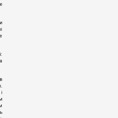
не
и
і
е
:
а
в
.
і
м
ом
ь