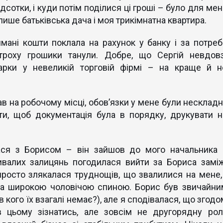
відсотки, і куди потім поділися ці гроші – було для ме
ише батьківська дача і моя трикімнатна квартира.
мані кошти поклала на рахунок у банку і за потреб
троху грошики танули. Добре, що Сергій невдовз
арки у невеликій торговій фірмі – на краще й н
в на робочому місці, обов’язки у мене були нескладні
ти, щоб документація була в порядку, друкувати н
илася з Борисом – він зайшов до мого начальника 
ривалих залицянь погодилася вийти за Бориса заміж
просто злякалася труднощів, що звалилися на мене, 
 за широкою чоловічою спиною. Борис був звичайни
 кого їх взагалі немає?), але я сподівалася, що згод
 цьому зізнатись, але зовсім не другорядну рол