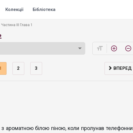
Колекції
Бібліотека
Частина ІІІ Глава 1
ь
format_size
add_circle_outline
remove_circle_outline
1
2
3
ВПЕРЕД
 з ароматною білою піною, коли пролунав телефонни