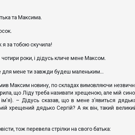
тька та Максима.
осок.
к я за тобою скучила!
і чотири роки, і дідусь кличе мене Максом.
ле для мене ти завжди будеш маленьким…
ідомив Максим новину, по складах вимовляючи незвичн
орила, що Ліду треба називати хрещеною, але мій сино
 ім'я). – Дідусь сказав, що в мене з’явиться дядько
мій хрещений дядько Сергій? А як він, такий великий
вісти, тож перевела стрілки на свого батька: