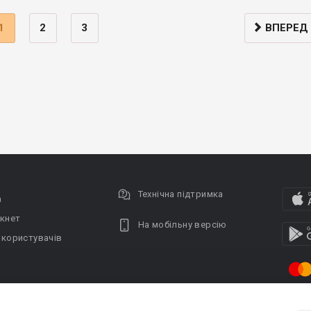
1
2
3
ВПЕРЕД
Технічна підтримка
а
кнет
На мобільну версію
 користувачів