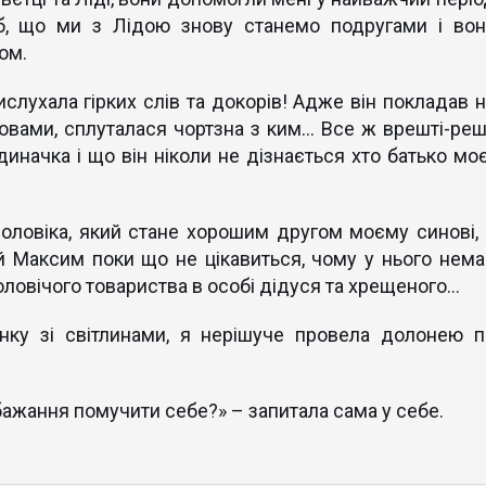
б, що ми з Лідою знову станемо подругами і вон
ом.
вислухала гірких слів та докорів! Адже він покладав 
словами, сплуталася чортзна з ким... Все ж врешті-ре
диначка і що він ніколи не дізнається хто батько моє
оловіка, який стане хорошим другом моєму синові, 
 й Максим поки що не цікавиться, чому у нього нема
ловічого товариства в особі дідуся та хрещеного...
нку зі світлинами, я нерішуче провела долонею п
 бажання помучити себе?» – запитала сама у себе.