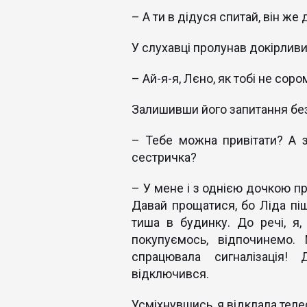
– А ти в дідуся спитай, він же
У слухавці пролунав докірливи
– Ай-я-я, Лєно, як тобі не сор
Залишивши його запитання без 
– Тебе можна привітати? А з
сестричка?
– У мене і з однією дочкою пр
Давай прощатися, бо Ліда піш
тиша в будинку. До речі, я,
покупуємось, відпочинемо
спрацювала сигналізація!
відключився.
Усміхнувшись, я відклала теле