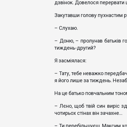
дзвінок. Довелося перервати 
Закутавши голову пухнастим р
– Слухаю.
– Доню, – пролунав батьків г
тиждень-другий?
Я засміялася:
– Тату, тебе неважко передбач
я його лише за тиждень. Незаба
На це батько повчальним тоном
– Лєно, щоб твій син виріс з
чотирьох стінах він зачахне...
– Ти перебільшуєш. Максим ход