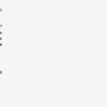
о
?
ь
в
в
і