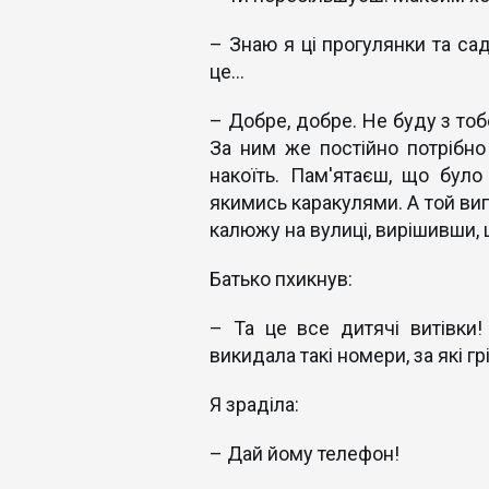
– Знаю я ці прогулянки та са
це...
– Добре, добре. Не буду з то
За ним же постійно потрібно 
накоїть. Пам'ятаєш, що було
якимись каракулями. А той вип
калюжу на вулиці, вирішивши, 
Батько пхикнув:
– Та це все дитячі витівки!
викидала такі номери, за які гр
Я зраділа:
– Дай йому телефон!