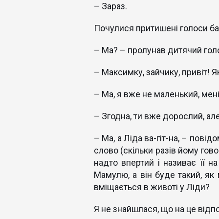
– Зараз.
Почулися притишені голоси ба
– Ма? – пролунав дитячий гол
– Максимку, зайчику, привіт! Я
– Ма, я вже не маленький, мен
– Згодна, ти вже дорослий, а
– Ма, а Ліда ва-гіт-на, – пов
слово (скільки разів йому гов
надто впертий і називає її на
Мамулю, а він буде такий, як 
вміщається в животі у Ліди?
Я не знайшлася, що на це відпо