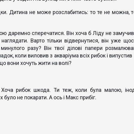
дки. Дитина не може розслабитись: то те не можна, т
бою даремно сперечатися. Він хоча б Ліду не замучив
наглядати. Варто тільки відвернутися, він уже щос
 минулого разу? Він твої ділові папери розмалюва
адок, коли виловив з акваріума всіх рибок і випустив 
що вони хочуть жити на волі?
 Хоча рибок шкода. Ти теж, коли була малою, інод
іх було не покарати. А ось і Макс прибіг.