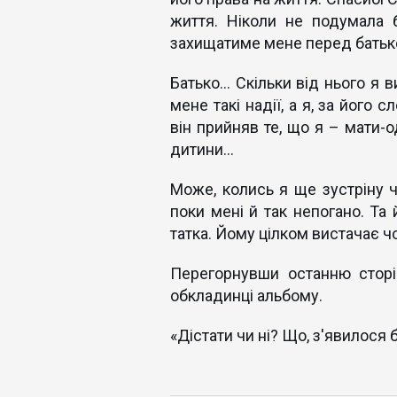
життя. Ніколи не подумала 
захищатиме мене перед батьк
Батько... Скільки від нього я 
мене такі надії, а я, за його 
він прийняв те, що я – мати-о
дитини...
Може, колись я ще зустріну ч
поки мені й так непогано. Та
татка. Йому цілком вистачає чо
Перегорнувши останню сторі
обкладинці альбому.
«Дістати чи ні? Що, з'явилося