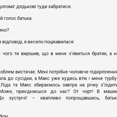
 допоміг дядькові туди забратися.
й голос батька:
омно?
відповіді, я весело поцікавилася:
 чого ти вирішив, що в мене з'явиться братик, а н
облем вистачає. Мені потрібне чоловіче підкріплення
ла до сусідки, а Макс уже кудись втік і мене турбу
 Ліда та Макс збираємось завтра на річку з'їздити
. Може, приєднаєшся до нас? От чорт! В машин
 До зустрічі! – квапливо попрощавшись, батьк
фон.