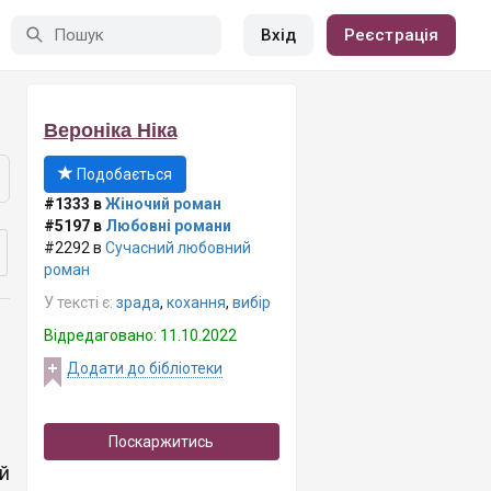
Вхід
Реєстрація
Вероніка Ніка
Подобається
#1333 в
Жіночий роман
#5197 в
Любовні романи
#2292 в
Сучасний любовний
роман
У тексті є:
зрада
,
кохання
,
вибір
Відредаговано: 11.10.2022
Додати до бібліотеки
Поскаржитись
й