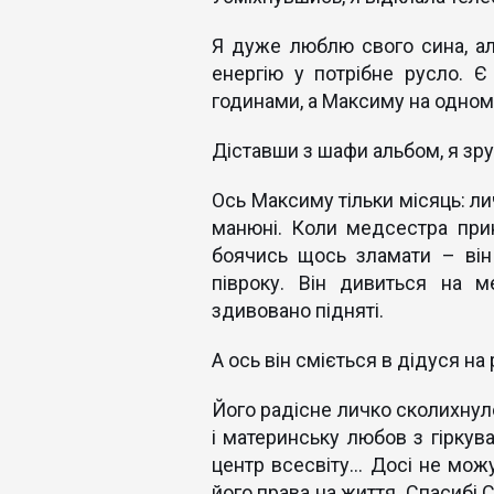
Я дуже люблю свого сина, а
енергію у потрібне русло. Є 
годинами, а Максиму на одному 
Діставши з шафи альбом, я зру
Ось Максиму тільки місяць: ли
манюні. Коли медсестра прин
боячись щось зламати – він
півроку. Він дивиться на м
здивовано підняті.
А ось він сміється в дідуся на р
Його радісне личко сколихнуло 
і материнську любов з гірку
центр всесвіту... Досі не мож
його права на життя. Спасибі 