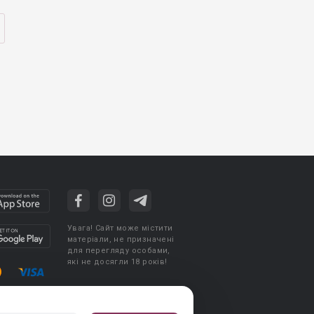
Увага! Сайт може містити
матеріали, не призначені
для перегляду особами,
які не досягли 18 років!