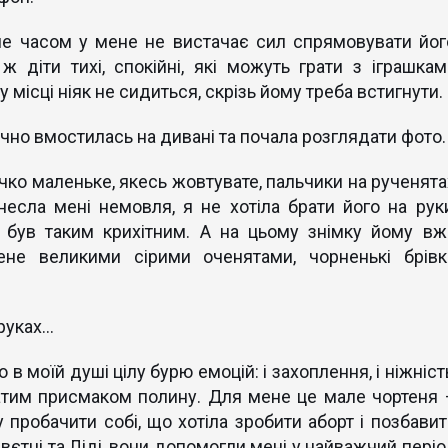
ле часом у мене не вистачає сил спрямовувати йог
ж діти тихі, спокійні, які можуть грати з іграшкам
місці ніяк не сидиться, скрізь йому треба встигнути.
чно вмостилась на дивані та почала розглядати фото.
чко маленьке, якесь жовтувате, пальчики на рученята
есла мені немовля, я не хотіла брати його на руки
 був таким крихітним. А на цьому знімку йому вж
ене великими сірими оченятами, чорненькі брівк
уках...
в моїй душі цілу бурю емоцій: і захоплення, і ніжніст
ватим присмаком полину. Для мене це мале чортеня 
у пробачити собі, що хотіла зробити аборт і позбавит
Свєтці та Ліді, вони допомогли мені у найважчий періо