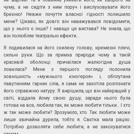
чуму, а не сидіти з ним поруч і вислуховувати його
брехню! Невже почуття власної гідності полишило
мене? Цікаво, як довго він наважувався повідомити,
що у нього є інша? І навіщо ця вистава? Не знала, що
він полюбляє театральні ефекти…
Я подивилася на його схилену голову, кремезні плечі,
сильні руки. Що за примха природи: чому в такій
красивій оболонці причаїлася жалюгідна душа
ловеласа? Мене з першого погляду полонила
зовнішність «мужнього кіногероя» і, обплутана
павутинням гарних слів, я сама не захотіла розпізнати
його справжню натуру. Я вирішила, що він найкращий у
світі, віддала йому свою душу, заради нього була
готова на все, любила так, як може любити тільки... І хто
ж так може любити? Зрозуміло, хто. Так любити може
лише звичайна дурепа, тобто я. Свєтка мала рацію.
Потрібно дозволяти себе любити, а не закохуватися
самим...