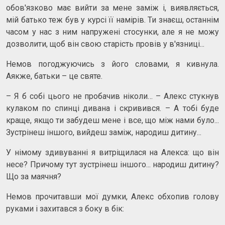
обов'язково має вийти за мене заміж і, виявляється,
мій батько теж був у курсі її намірів. Ти знаєш, останнім
часом у нас з ним напружені стосунки, але я не можу
дозволити, щоб він свою старість провів у в'язниці...
Немов погоджуючись з його словами, я кивнула.
Аякже, батьки – це святе.
– Я б собі цього не пробачив ніколи… – Алекс стукнув
кулаком по спинці дивана і скривився. – А тобі буде
краще, якщо ти забудеш мене і все, що між нами було...
Зустрінеш іншого, вийдеш заміж, народиш дитину...
У німому здивуванні я витріщилася на Алекса: що він
несе? Причому тут зустрінеш іншого... народиш дитину?
Що за маячня?
Немов прочитавши мої думки, Алекс обхопив голову
руками і захитався з боку в бік: