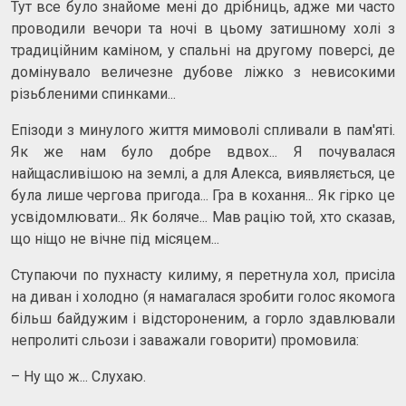
Тут все було знайоме мені до дрібниць, адже ми часто
проводили вечори та ночі в цьому затишному холі з
традиційним каміном, у спальні на другому поверсі, де
домінувало величезне дубове ліжко з невисокими
різьбленими спинками...
Епізоди з минулого життя мимоволі спливали в пам'яті.
Як же нам було добре вдвох... Я почувалася
найщасливішою на землі, а для Алекса, виявляється, це
була лише чергова пригода... Гра в кохання... Як гірко це
усвідомлювати... Як боляче... Мав рацію той, хто сказав,
що ніщо не вічне під місяцем...
Ступаючи по пухнасту килиму, я перетнула хол, присіла
на диван і холодно (я намагалася зробити голос якомога
більш байдужим і відстороненим, а горло здавлювали
непролиті сльози і заважали говорити) промовила:
– Ну що ж... Слухаю.