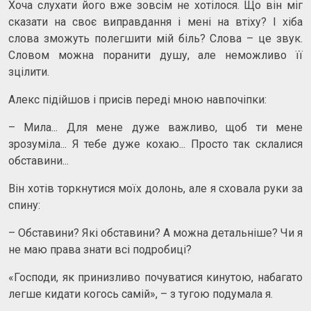
Хоча слухати його вже зовсім не хотілося. Що він міг
сказати на своє виправдання і мені на втіху? І хіба
слова зможуть полегшити мій біль? Слова – це звук.
Словом можна поранити душу, але неможливо її
зцілити.
Алекс підійшов і присів переді мною навпочіпки:
– Мила... Для мене дуже важливо, щоб ти мене
зрозуміла... Я тебе дуже кохаю... Просто так склалися
обставини...
Він хотів торкнутися моїх долонь, але я сховала руки за
спину:
– Обставини? Які обставини? А можна детальніше? Чи я
не маю права знати всі подробиці?
«Господи, як принизливо почуватися кинутою, набагато
легше кидати когось самій», – з тугою подумала я.