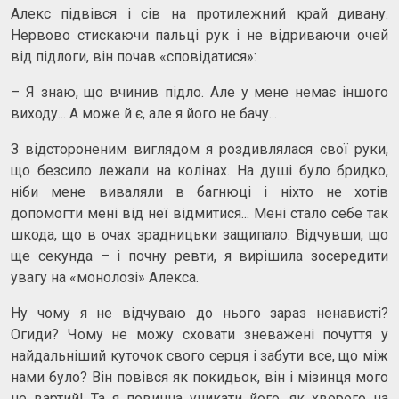
Алекс підвівся і сів на протилежний край дивану.
Нервово стискаючи пальці рук і не відриваючи очей
від підлоги, він почав «сповідатися»:
– Я знаю, що вчинив підло. Але у мене немає іншого
виходу... А може й є, але я його не бачу...
З відстороненим виглядом я роздивлялася свої руки,
що безсило лежали на колінах. На душі було бридко,
ніби мене виваляли в багнюці і ніхто не хотів
допомогти мені від неї відмитися... Мені стало себе так
шкода, що в очах зрадницьки защипало. Відчувши, що
ще секунда – і почну ревти, я вирішила зосередити
увагу на «монолозі» Алекса.
Ну чому я не відчуваю до нього зараз ненависті?
Огиди? Чому не можу сховати зневажені почуття у
найдальніший куточок свого серця і забути все, що між
нами було? Він повівся як покидьок, він і мізинця мого
не вартий! Та я повинна уникати його, як хворого на