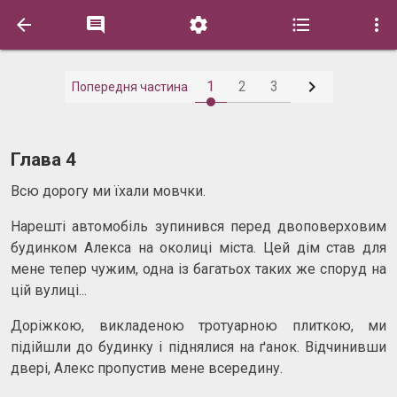






1
2
3
Попередня частина
Глава 4
Всю дорогу ми їхали мовчки.
Нарешті автомобіль зупинився перед двоповерховим
будинком Алекса на околиці міста. Цей дім став для
мене тепер чужим, одна із багатьох таких же споруд на
цій вулиці...
Доріжкою, викладеною тротуарною плиткою, ми
підійшли до будинку і піднялися на ґанок. Відчинивши
двері, Алекс пропустив мене всередину.