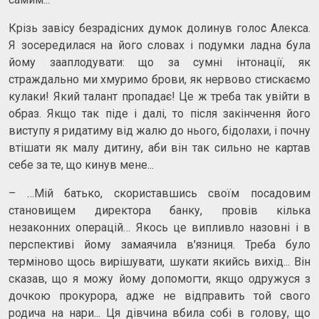
Крізь завісу безрадісних думок долинув голос Алекса.
Я зосередилася на його словах і подумки ладна була
йому зааплодувати: що за сумні інтонації, як
страждально ми хмуримо брови, як нервово стискаємо
кулаки! Який талант пропадає! Це ж треба так увійти в
образ. Якщо так піде і далі, то після закінчення його
виступу я ридатиму від жалю до нього, бідолахи, і почну
втішати як малу дитину, аби він так сильно не картав
себе за те, що кинув мене...
– …Мій батько, скориставшись своїм посадовим
становищем директора банку, провів кілька
незаконних операцій… Якось це випливло назовні і в
перспективі йому замаячила в'язниця. Треба було
терміново щось вирішувати, шукати якийсь вихід... Він
сказав, що я можу йому допомогти, якщо одружуся з
дочкою прокурора, адже не відправить той свого
родича на нари... Ця дівчина вбила собі в голову, що