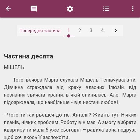






1
2
3
4
Попередня частина
Частина десята
МІШЕЛЬ
Того вечора Марта слухала Мішель і співчувала їй.
Дівчина страждала від краху власних ілюзій, від
незнання звичаїв країни, в якій опинилась. Але Марта
підозрювала, що найбільше - від нестачі любові.
- Чого ти так рвешся до тієї Анталії? Живіть тут. Ніяких
планів, ніяких проблем. Роботу він має. А змогу вибрати
квартиру ти мала б уже сьогодні, – радила вона подрузі,
щоб хоч якось її заспокоїти.