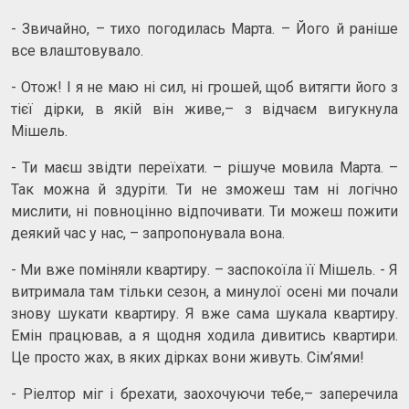
- Звичайно, – тихо погодилась Марта. – Його й раніше
все влаштовувало.
- Отож! І я не маю ні сил, ні грошей, щоб витягти його з
тієї дірки, в якій він живе,– з відчаєм вигукнула
Мішель.
- Ти маєш звідти переїхати. – рішуче мовила Марта. –
Так можна й здуріти. Ти не зможеш там ні логічно
мислити, ні повноцінно відпочивати. Ти можеш пожити
деякий час у нас, – запропонувала вона.
- Ми вже поміняли квартиру. – заспокоїла її Мішель. - Я
витримала там тільки сезон, а минулої осені ми почали
знову шукати квартиру. Я вже сама шукала квартиру.
Емін працював, а я щодня ходила дивитись квартири.
Це просто жах, в яких дірках вони живуть. Сім’ями!
- Ріелтор міг і брехати, заохочуючи тебе,– заперечила