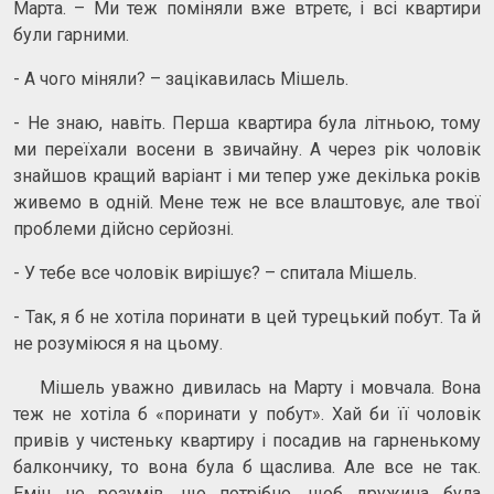
Марта. – Ми теж поміняли вже втретє, і всі квартири
були гарними.
- А чого міняли? – зацікавилась Мішель.
- Не знаю, навіть. Перша квартира була літньою, тому
ми переїхали восени в звичайну. А через рік чоловік
знайшов кращий варіант і ми тепер уже декілька років
живемо в одній. Мене теж не все влаштовує, але твої
проблеми дійсно серйозні.
- У тебе все чоловік вирішує? – спитала Мішель.
- Так, я б не хотіла поринати в цей турецький побут. Та й
не розуміюся я на цьому.
Мішель уважно дивилась на Марту і мовчала. Вона
теж не хотіла б «поринати у побут». Хай би її чоловік
привів у чистеньку квартиру і посадив на гарненькому
балкончику, то вона була б щаслива. Але все не так.
Емін не розумів, що потрібно, щоб дружина була