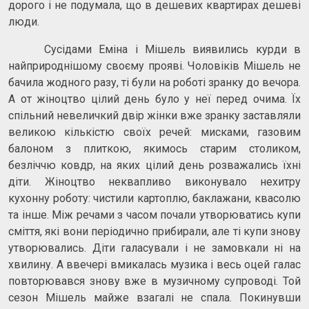
дорого і не подумала, що в дешевих квартирах дешеві
люди.
Сусідами Еміна і Мішель виявились курди в
найприроднішому своєму прояві. Чоловіків Мішель не
бачила жодного разу, ті були на роботі зранку до вечора.
А от жіноцтво цілий день було у неї перед очима. Їх
спільний невеличкий двір жінки вже зранку заставляли
великою кількістю своїх речей: мисками, газовим
балоном з плиткою, якимось старим столиком,
безліччю ковдр, на яких цілий день розважались їхні
діти. Жіноцтво неквапливо виконувало нехитру
кухонну роботу: чистили картоплю, баклажани, квасолю
та інше. Між речами з часом почали утворюватись купи
сміття, які вони періодично прибирали, але ті купи знову
утворювались. Діти галасували і не замовкали ні на
хвилину. А ввечері вмикалась музика і весь оцей галас
повторювався знову вже в музичному супроводі. Той
сезон Мішель майже взагалі не спала. Покинувши