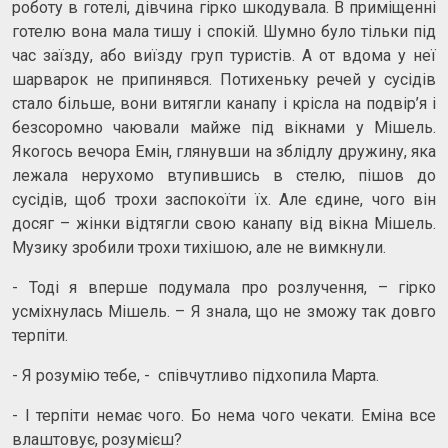
роботу в готелі, дівчина гірко шкодувала. В приміщенні
готелю вона мала тишу і спокій. Шумно було тільки під
час заїзду, або виїзду груп туристів. А от вдома у неї
шарварок не припинявся. Потихеньку речей у сусідів
стало більше, вони витягли канапу і крісла на подвір’я і
безсоромно чаювали майже під вікнами у Мішель.
Якогось вечора Емін, глянувши на зблідлу дружину, яка
лежала нерухомо втупившись в стелю, пішов до
сусідів, щоб трохи заспокоїти їх. Але єдине, чого він
досяг – жінки відтягли свою канапу від вікна Мішель.
Музику зробили трохи тихішою, але не вимкнули.
- Тоді я вперше подумала про розлучення, – гірко
усміхнулась Мішель. – Я знала, що не зможу так довго
терпіти.
- Я розумію тебе, - співчутливо підхопила Марта.
- І терпіти немає чого. Бо нема чого чекати. Еміна все
влаштовує, розумієш?