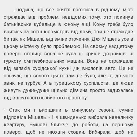
Людина, що все життя прожила в рідному місті
страждає від проблем, невідомих тому, хто покинув
батьківське кубельце в юному віці. Кому треба було
вчитись за сотні кілометрів від дому, той не страждав
би так, як Мішель від зміни оточення. Для Мішель усе в
цьому містечку було проблемою. На своєму надцятому
поверсі столиці вона не чула ні криків двірників, ні
гуркоту сміттєзбиральних машин. Вона не страждала
від запахів сусідської кухні ,чи вихлопів авто. Це не
означає, що всього цього там не було, але те, до чого
звик, не турбує. А в турецькому суспільстві, де люди
живуть дуже-дуже щільно дівчина просто задихалась
від відсутності особистого простору.
- Отак ми і вирішили в минулому сезоні,- сумно
відповіла Мішель. - І я швиденько вибрала невеличку
квартиру, Емінові ближче до роботи, на першому
поверсі, щоб не нюхати сходки. Вибирала, щоб не