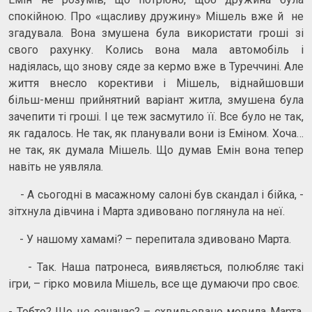
спокійною. Про «щасливу дружину» Мішель вже й не
згадувала. Вона змушена була використати гроші зі
свого рахунку. Колись вона мала автомобіль і
надіялась, що знову сяде за кермо вже в Туреччині. Але
життя внесло корективи і Мішель, віднайшовши
більш-менш прийнятний варіант житла, змушена була
зачепити ті гроші. І це теж засмутило її. Все було не так,
як гадалось. Не так, як планували вони із Еміном. Хоча…
не так, як думала Мішель. Що думав Емін вона тепер
навіть не уявляла.
- А сьогодні в масажному салоні був скандал і бійка, -
зітхнула дівчина і Марта здивовано поглянула на неї.
- У нашому хамамі? – перепитала здивовано Марта.
- Так. Наша патронеса, виявляється, полюбляє такі
ігри, – гірко мовила Мішель, все ще думаючи про своє.
- Тобто? Що це означає? – схвильовано мовила Марта.