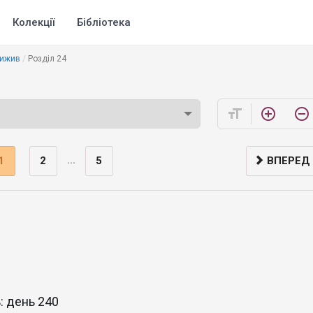
Колекції
Бібліотека
вижив
Розділ 24
format_size
add_circle_outline
remove_circle_outline
...
1
2
5
ВПЕРЕД
: день 240