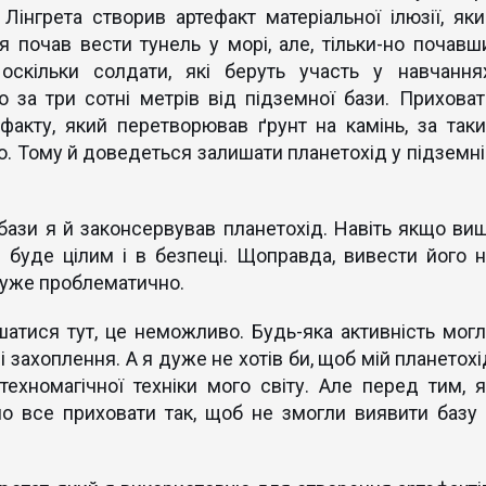
Лінгрета створив артефакт матеріальної ілюзії, яки
я почав вести тунель у морі, але, тільки-но почавши
оскільки солдати, які беруть участь у навчаннях
 за три сотні метрів від підземної бази. Приховат
факту, який перетворював ґрунт на камінь, за таки
о. Тому й доведеться залишати планетохід у підземні
бази я й законсервував планетохід. Навіть якщо вищ
д буде цілим і в безпеці. Щоправда, вивести його н
дуже проблематично.
шатися тут, це неможливо. Будь-яка активність могл
 захоплення. А я дуже не хотів би, щоб мій планетохі
ехномагічної техніки мого світу. Але перед тим, я
ло все приховати так, щоб не змогли виявити базу 