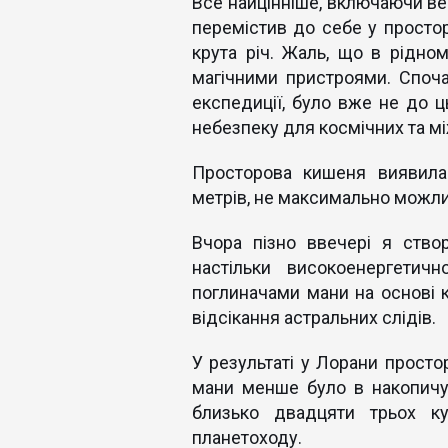
Все найцінніше, включаючи ве
перемістив до себе у просто
крута річ. Жаль, що в рідно
магічними пристроями. Споча
експедиції, було вже не до ц
небезпеку для космічних та м
Просторова кишеня виявилас
метрів, не максимально можли
Вчора пізно ввечері я ств
настільки високоенергетич
поглиначами мани на основі к
відсікання астральних слідів.
У результаті у Лорани просто
мани менше було в накопичу
близько двадцяти трьох ку
планетоходу.