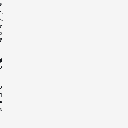
й
,
,
и
х
й
і
а
а
д
к
з