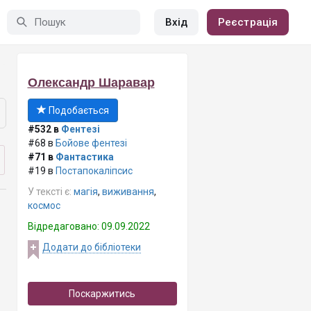
Вхід
Реєстрація
Олександр Шаравар
Подобається
#532 в
Фентезі
#68 в
Бойове фентезі
#71 в
Фантастика
#19 в
Постапокаліпсис
У тексті є:
магія
,
виживання
,
космос
Відредаговано: 09.09.2022
Додати до бібліотеки
Поскаржитись