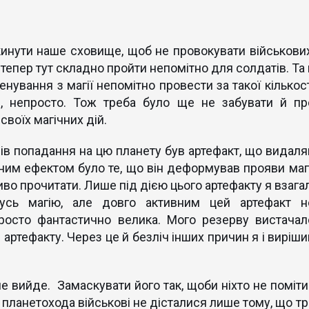
кинути наше сховище, щоб не провокувати військових
 тепер тут складно пройти непомітно для солдатів. Та
енування з магії непомітно провести за такої кількос
и, непросто. Тож треба було ще не забувати й пр
своїх магічних дій.
сів попадання на цю планету був артефакт, що видаля
ічним ефектом було те, що він деформував прояви магі
во прочитати. Лише під дією цього артефакту я взагал
кусь магію, але довго активним цей артефакт н
росто фантастично велика. Мого резерву вистачал
артефакту. Через це й безліч інших причин я і виріши
не вийде. Замаскувати його так, щоби ніхто не поміти
 планетохода військові не дісталися лише тому, що тр