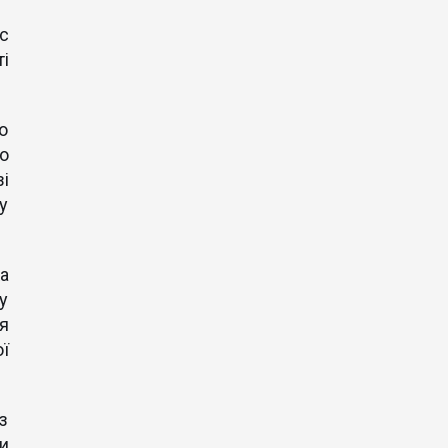
с
і
о
о
і
у
а
у
я
ї
з
и