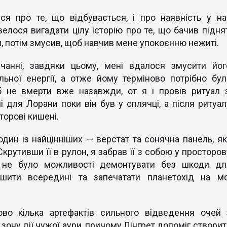
я про те, що відбувається, і про наявність у на
елося вигадати цілу історію про те, що бачив піднят
, потім змусив, щоб навчив мене упокоєнню нежиті.
чанні, завдяки цьому, мені вдалося змусити йог
льної енергії, а отже йому терміново потрібно бул
б не вмерти вже назавжди, от я і провів ритуал з
 для Лорани поки він був у сплячці, а після ритуал
сторові кишені.
дин із найцінніших — верстат та сонячна панель, як
крутивши її в рулон, я забрав її з собою у просторов
у не було можливості демонтувати без шкоди дл
ишити всередині та запечатати планетохід на мо
во кілька артефактів сильного відведення очей 
зону дії чужої аури, причому Лінгрет допоміг створит