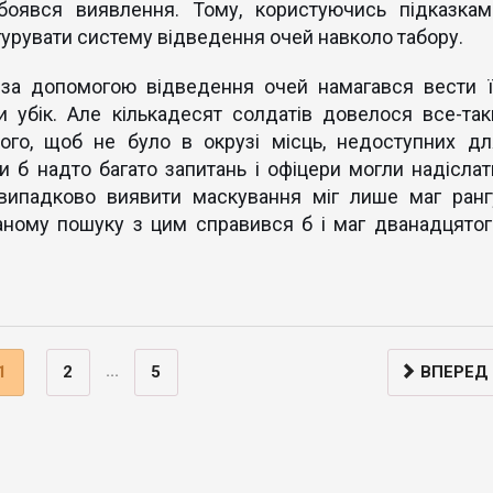
боявся виявлення. Тому, користуючись підказкам
гурувати систему відведення очей навколо табору.
 за допомогою відведення очей намагався вести ї
 убік. Але кількадесят солдатів довелося все-так
ого, щоб не було в окрузі місць, недоступних дл
ли б надто багато запитань і офіцери могли надіслат
 випадково виявити маскування міг лише маг ранг
аному пошуку з цим справився б і маг дванадцятог
...
1
2
5
ВПЕРЕД