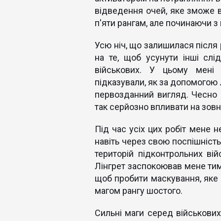
відведення очей, яке зможе в
п'яти рангам, але починаючи з
Усю ніч, що залишилася після 
на те, щоб усунути інші слі
військових. У цьому мені 
підказували, як за допомогою л
первозданний вигляд. Чесно к
так серйозно впливати на зовн
Під час усіх цих робіт мене н
навіть через свою поспішність
територій підконтрольних вій
Лінгрет заспокоював мене тим,
щоб пробити маскування, яке в
магом рангу шостого.
Сильні маги серед військових