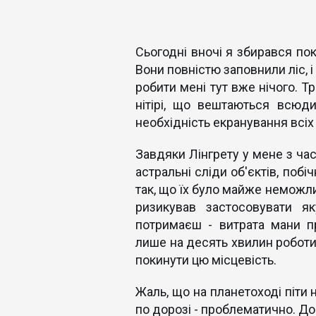
Сьогодні вночі я збирався по
Вони повністю заповнили ліс, і
робити мені тут вже нічого. Тр
нітірі, що вештаються всюд
необхідність екранування всіх 
Завдяки Лінгрету у мене з ча
астральні сліди об'єктів, поб
так, що їх було майже неможли
ризикував застосовувати я
потримаєш - витрата мани п
лише на десять хвилин роботи 
покинути цю місцевість.
Жаль, що на планетоході піти 
по дорозі - проблематично. До