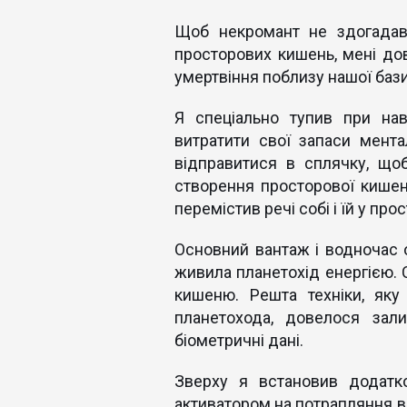
Щоб некромант не здогадавс
просторових кишень, мені дов
умертвіння поблизу нашої бази
Я спеціально тупив при нав
витратити свої запаси мента
відправитися в сплячку, що
створення просторової кишені
перемістив речі собі і їй у про
Основний вантаж і водночас о
живила планетохід енергією. С
кишеню. Решта техніки, як
планетохода, довелося зал
біометричні дані.
Зверху я встановив додатко
активатором на потрапляння в 