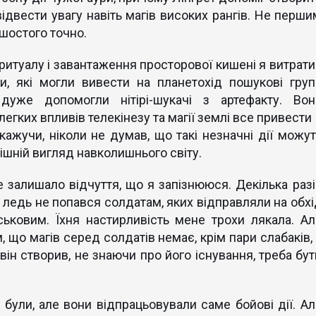
ідвести увагу навіть магів високих рангів. Не перши
 шостого точно.
ритуалу і завантаження просторової кишені я витрати
ди, які могли вивести на планетохід пошукові груп
дуже допомогли нітірі-шукачі з артефакту. Вон
егких впливів телекінезу та магії землі все привести
ажучи, ніколи не думав, що такі незначні дії можут
ішній вигляд навколишнього світу.
е залишало відчуття, що я запізнююся. Декілька разі
 ледь не попався солдатам, яких відправляли на обхі
ськовим. Їхня настирливість мене трохи лякала. Ал
 що магів серед солдатів немає, крім пари слабаків, 
ін створив, не знаючи про його існування, треба бут
 були, але вони відпрацьовували саме бойові дії. Ал