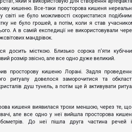
рстат, який я використовую для створення артефактів
рову кишеню. Все-таки просторова кишеня нереальн
му світі не було можливості скористатися подібним
тку не було грошей, а потім, коли я став учаснико
ього. А в самій експедиції не використовували чере
іжсвітових мандрівок.
я досить місткою. Близько сорока п'яти кубічни
вий розмір звісно, але все одно дуже великий.
орив просторову кишеню Лорані. Задля проведенн
ного ритуалу довелося заморочитися та обкласт
ристалів душ тунель, а потім ще й активувати ритуа
рова кишеня виявилася трохи меншою, через те, що 
вачі, але все одно у неї вийшла просторова кишен
бометрів. До неї пішла друга частина речей і