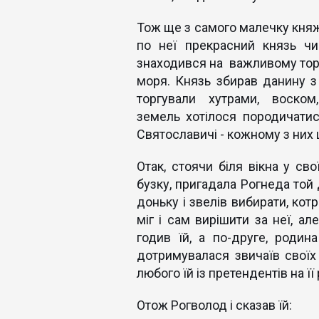
Тож ще з самого малечку княжн
по неї прекрасний князь чи
знаходився на важливому тор
моря. Князь збирав данину з 
торгували хутрами, воском,
земель хотілося породичатис
Святославичі - кожному з них 
Отак, стоячи біля вікна у св
бузку, пригадала Рогнеда той
доньку і звелів вибирати, котр
міг і сам вирішити за неї, а
годив їй, а по-друге, роди
дотримувалася звичаїв своїх 
любого їй із претендентів на її 
Отож Рогволод і сказав їй: