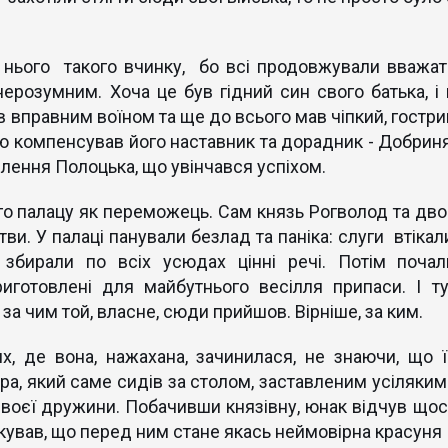
д нього такого вчинку, бо всі продовжували вважат
розумним. Хоча це був гідний син свого батька, і 
ав вправним воїном та ще до всього мав чіпкий, гостри
тю компенсував його наставник та дорадник - Добриня
плення Полоцька, що увінчався успіхом.
о палацу як переможець. Сам князь Рогволод та дво
тви. У палаці панували безлад та паніка: слуги втікал
збирали по всіх усюдах цінні речі. Потім почал
иготовлені для майбутнього весілля припаси. І ту
а чим той, власне, сюди прийшов. Вірніше, за ким.
х, де вона, нажахана, зачинилася, не знаючи, що ї
а, який саме сидів за столом, заставленим усіляким
 своєї дружини. Побачивши князівну, юнак відчув щос
кував, що перед ним стане якась неймовірна красуня 