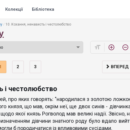
Колекції
Бібліотека
му
10. Кохання, ненависть і честолюбство
у
format_size
add_circle_outline
remove_circle_outline
1
2
3
ВПЕРЕД
ть і честолюбство
тей, про яких говорять: "народилася з золотою ложко
го князя, що мав, окрім неї, ще двох синів - дівчинк
 щодо якої князь Рогволод мав великі надії. Звісно, н
ризначенням дівчини знатного роду було вдало вийт
 могли б породичатися із впливовими сусідами.