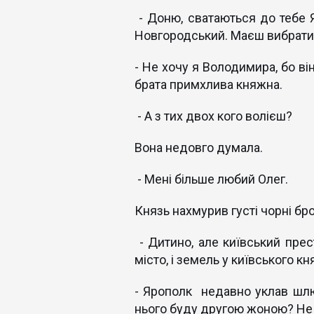
- Доню, сватаються до тебе 
Новгородський. Маєш вибрати к
- Не хочу я Володимира, бо ві
брата примхлива княжна.
- А з тих двох кого волієш?
Вона недовго думала.
- Мені більше любий Олег.
Князь нахмурив густі чорні бр
- Дитино, але київський прес
місто, і земель у київського кня
- Ярополк недавно уклав шлюб
нього буду другою жоною? Не 