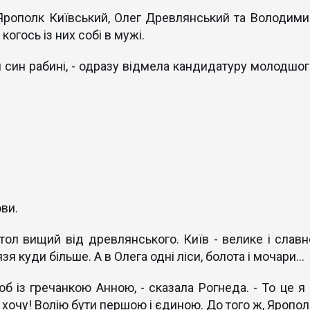
Ярополк Київський, Олег Древлянський та Володими
огось із них собі в мужі.
н син рабині, - одразу відмела кандидатуру молодшог
ови.
тол вищий від древлянського. Київ - велике і славн
зя куди більше. А в Олега одні ліси, болота і мочари...
 із гречанкою Анною, - сказала Рогнеда. - То це я 
хочу! Волію бути першою і єдиною. До того ж, Яропол