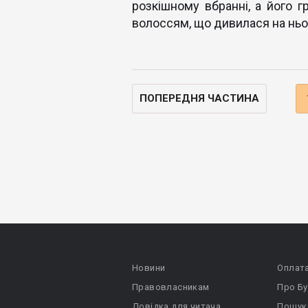
розкішному вбранні, а його 
волоссям, що дивилася на ньо
ПОПЕРЕДНЯ ЧАСТИНА
Новини
Оплат
Правовласникам
Про Бу
Довідка для читача
Пошук