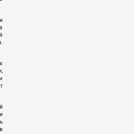
и
в
й
.
є
и,
и
т
й
и
ь
в