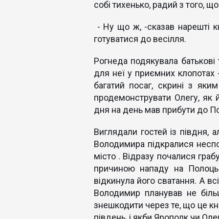
собі тихенько, радий з того, щ
- Ну що ж, -сказав нарешті кн
готуватися до весілля.
Рогнеда подякувала батькові 
для неї у приємних клопотах -
багатий посаг, скрині з яки
продемонструвати Олегу, як 
дня на день мав прибути до По
Виглядали гостей із півдня, а
Володимира підкралися неспод
місто . Відразу почалися граб
причиною нападу на Полоць
відкинула його сватання. А вс
Володимир планував не біль
знешкодити через те, що це к
південь, і якби Ярополк чи Оле