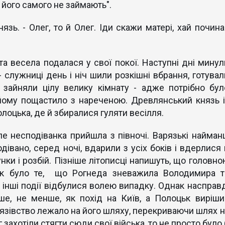
о його самого не займають".
язь. - Олег, то й Олег. Іди скажи матері, хай почина
та весела подалася у свої покої. Наступні дні минул
 служниці день і ніч шили розкішні вбрання, готувал
м зайняли цілу велику кімнату - адже потрібно бул
йому пощастило з нареченою. Древлянський князь і
лоцька, де й збиралися гуляти весілля.
ле несподіванка прийшла з півночі. Варязькі найманц
івано, серед ночі, вдарили з усіх боків і вдерлися 
унки і розбій. Пізніше літописці напишуть, що головно
к було те, що Рогнеда зневажила Володимира т
і інші події відбулися волею випадку. Однак насправд
ше, не менше, як похід на Київ, а Полоцьк виріши
нязівство лежало на його шляху, перекриваючи шлях н
г захотіли стягти сюди свої війська, то не просто було