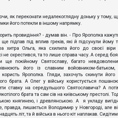
ючи, як переконати недалекоглядну доньку у тому, щ
думки його потекли в іншому напрямку.
орить провидіння? - думав він. - Про Ярополка кажуть
 ще підпав під вплив греків, які й підсунули йому т
ра хитра Ольга, яка схилила його до своєї віри 
сі не охрестився, та то лише справа часу. А серед бо
и ще покійному Святославу, багато невдоволени
івнюють його із славним войовником-батьком, 
 користь Ярополка. Гляди, захочуть скинути його 
ого брата. А Олег у війську користується пошаною
ити ставку на середульшого Святославича? А поті
котілого брата та сам сів на київському престолі. То
ською княгинею, і древлянською. А я укладу вигідн
е, правда, лишається Володимир у Новгороді, але ві
надцять літ, та й війська в нього кіт наплакав. Сидіти