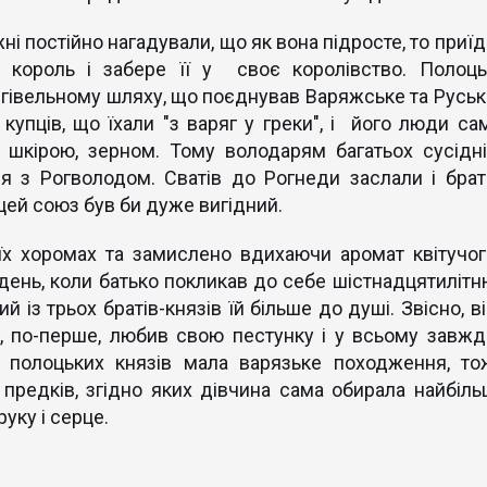
і постійно нагадували, що як вона підросте, то приїд
 король і забере її у своє королівство. Полоць
гівельному шляху, що поєднував Варяжське та Руськ
купців, що їхали "з варяг у греки", і його люди сам
 шкірою, зерном. Тому володарям багатьох сусідні
я з Рогволодом. Сватів до Рогнеди заслали і брат
цей союз був би дуже вигідний.
оїх хоромах та замислено вдихаючи аромат квітучог
 день, коли батько покликав до себе шістнадцятилітн
ий із трьох братів-князів їй більше до душі. Звісно, в
ле, по-перше, любив свою пестунку і у всьому завжд
на полоцьких князів мала варязьке походження, то
предків, згідно яких дівчина сама обирала найбіль
руку і серце.