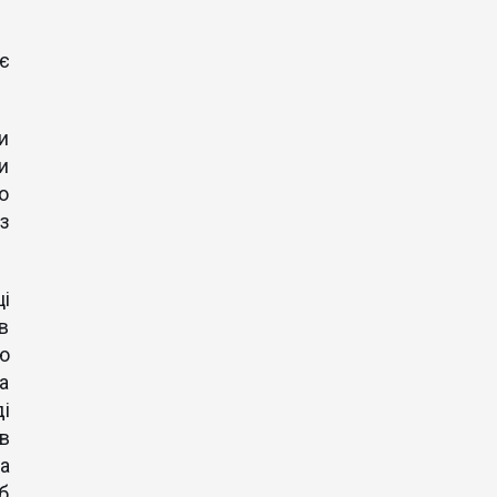
є
и
и
о
з
і
в
ю
а
і
в
а
 б