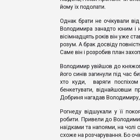
йому їх подолати.
Однак брати не очікували ві
Володимира занадто юним і не
вісімнадцять років він уже ст
розум. А брак досвіду повніс
Саме він і розробив план захо
Володимир увійшов до княжог
його синів загинули під час би
хто куди, варяги поспіхом 
бенкетувати, віднайшовши пр
Добриня нагадав Володимиру, з
Рогнеду відшукали у її покоя
робити. Привели до Володимир
наїдками та напоями, на чолі
схоже на розчарування. Бо очі