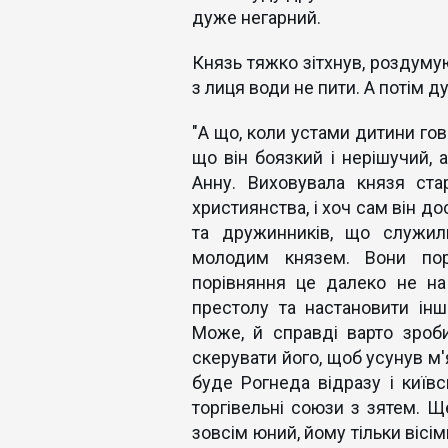
дуже негарний.
Князь тяжко зітхнув, роздуму
з лиця води не пити. А потім 
"А що, коли устами дитини гов
що він боязкий і нерішучий, а
Анну. Виховувала князя ста
християнства, і хоч сам він до
та дружинників, що служил
молодим князем. Вони пор
порівняння це далеко не на
престолу та настановити інш
Може, й справді варто зроб
скерувати його, щоб усунув м'я
буде Рогнеда відразу і київ
торгівельні союзи з зятем. Щ
зовсім юний, йому тільки вісім