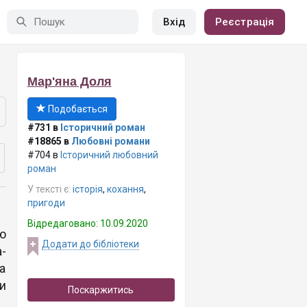
Вхід
Реєстрація
Мар'яна Доля
Подобається
#731 в
Історичний роман
#18865 в
Любовні романи
#704 в
Історичний любовний
роман
У тексті є:
історія
,
кохання
,
пригоди
Відредаговано: 10.09.2020
ю
Додати до бібліотеки
а-
а
и
Поскаржитись