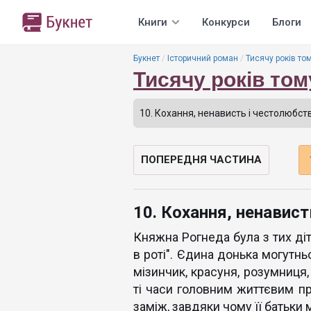
Книги
Конкурси
Блоги
Букнет
Історичний роман
Тисячу років то
Тисячу років том
ПОПЕРЕДНЯ ЧАСТИНА
10. Кохання, ненавис
Княжна Рогнеда була з тих ді
в роті". Єдина донька могутньо
мізинчик, красуня, розумниця,
ті часи головним життєвим п
заміж, завдяки чому її батьки