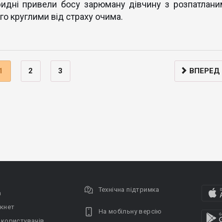
гридні привели босу зарюману дівчину з розпатлани
го круглими від страху очима.
1
2
3
ВПЕРЕД
Технічна підтримка
а
кнет
На мобільну версію
 користувачів