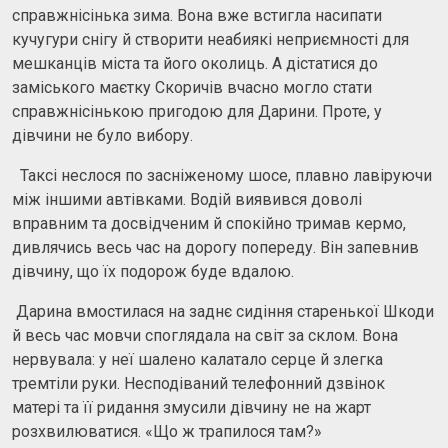
справжнісінька зима. Вона вже встигла насипати
кучугури снігу й створити неабиякі неприємності для
мешканців міста та його околиць. А дістатися до
заміського маєтку Скоричів вчасно могло стати
справжнісінькою пригодою для Дарини. Проте, у
дівчини не було вибору.
Таксі неслося по засніженому шосе, плавно лавіруючи
між іншими автівками. Водій виявився доволі
вправним та досвідченим й спокійно тримав кермо,
дивлячись весь час на дорогу попереду. Він запевнив
дівчину, що їх подорож буде вдалою.
Дарина вмостилася на заднє сидіння старенької Шкоди
й весь час мовчи споглядала на світ за склом. Вона
нервувала: у неї шалено калатало серце й злегка
тремтіли руки. Несподіваний телефонний дзвінок
матері та її ридання змусили дівчину не на жарт
розхвилюватися. «Що ж трапилося там?»