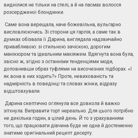
виднілися не тільки на стелі, а й на пасмах волосся
розсердженої блондинки.
Саме вона верещала, наче божевільна, вульгарно
висловлюючись. Зі сторони ця гарпія, а саме так в
думках обізвала її Дарина, виглядала надзвичайно
привабливою: зі стильною зачіскою, дорогим
манікюром та ідеальним макіяжем. Вдягнута вона була,
звісно ж, згідно з останніми тенденціями моди,
доповнивши образ туфлями на височезних підборах. «І
як вона в них ходить?» Проте, невихованість та
надмірність в поведінці та словах жінки, відразу
відштовхували.
Дарина скептично оглянула все довкола й важко
зітхнула. Виправити торт нереально. Для цього потрібно
не декілька годин, а цілий день. Й то з урахуванням
того, що працювати дівчина буде не одна й достеменно
знатиме оригінальний рецепт десерту.