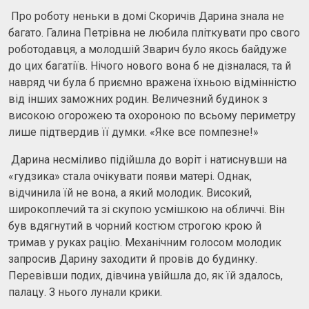
Про роботу неньки в домі Скоричів Дарина знала не
багато. Галина Петрівна не любила пліткувати про свого
роботодавця, а молодшій Зварич було якось байдуже
до цих багатіїв. Нічого нового вона б не дізналася, та й
навряд чи була б приємно вражена їхньою відмінністю
від інших заможних родин. Величезний будинок з
високою огорожею та охороною по всьому периметру
лише підтвердив її думки. «Яке все помпезне!»
Дарина несміливо підійшла до воріт і натиснувши на
«гудзика» стала очікувати появи матері. Однак,
відчинила їй не вона, а який молодик. Високий,
широкоплечий та зі скупою усмішкою на обличчі. Він
був вдягнутий в чорний костюм строгою крою й
тримав у руках рацію. Механічним голосом молодик
запросив Дарину заходити й провів до будинку.
Перевівши подих, дівчина увійшла до, як їй здалось,
палацу. З нього лунали крики.