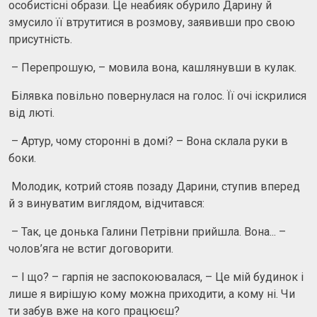
особистісні образи. Це неабияк обурило Дарину й
змусило її втрутитися в розмову, заявивши про свою
присутність.
– Перепрошую, – мовила вона, кашлянувши в кулак.
Білявка повільно повернулася на голос. Її очі іскрилися
від люті.
– Артур, чому сторонні в домі? – Вона склала руки в
боки.
Молодик, котрий стояв позаду Дарини, ступив вперед
й з винуватим виглядом, відчитався:
– Так, це донька Галини Петрівни прийшла. Вона... –
чолов’яга не встиг договорити.
– І що? – гарпія не заспокоювалася, – Це мій будинок і
лише я вирішую кому можна приходити, а кому ні. Чи
ти забув вже на кого працюєш?