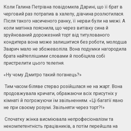
Коли Галина Петрівна повідомила Дарині, що її брат в
черговий раз потрапив в халепу, дівчина розлютилася.
Після такого насиченого ранку, її нерви були на межі. А
коли матінка пояснила, що через витівку сина й
зруйнований дорожезний торт від титулованого
кондитера вона може залишитися без роботи, молодша
Зварич мало не збожеволіла. Вона подумки нагородила
брата найтеплішими словами й пообіцяла собі
пристрелити цього телепня.
«Ну чому Дмитро такий поганець?»
Тим часом біляве стерво розійшлася не на жарт. Вона
продовжувала кричати, ображаючи всіх присутніх у
кімнаті й погрожуючи їм звільненням. «Ці багатії явно
не при своєму розумі. Звільняти через торт?!»
Спочатку жінка висміювала непрофесіоналізм та
некомпетентність працівників, а потім перейшла на