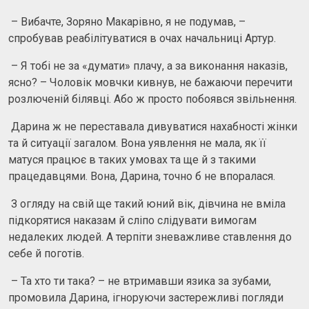
– Вибачте, Зоряно Макарівно, я не подумав, –
спробував реабілітуватися в очах начальниці Артур.
– Я тобі не за «думати» плачу, а за виконання наказів,
ясно? – Чоловік мовчки кивнув, не бажаючи перечити
розлюченій білявці. Або ж просто побоявся звільнення.
Дарина ж не переставала дивуватися нахабності жінки
та й ситуації загалом. Вона уявлення не мала, як її
матуся працює в таких умовах та ще й з такими
працедавцями. Вона, Дарина, точно б не впоралася.
З огляду на свій ще такий юний вік, дівчина не вміла
підкорятися наказам й сліпо слідувати вимогам
недалеких людей. А терпіти зневажливе ставлення до
себе й поготів.
– Та хто ти така? – не втримавши язика за зубами,
промовила Дарина, ігноруючи застережливі погляди