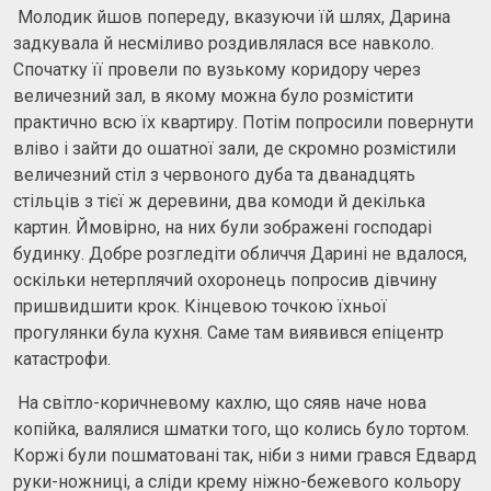
Молодик йшов попереду, вказуючи їй шлях, Дарина
задкувала й несміливо роздивлялася все навколо.
Спочатку її провели по вузькому коридору через
величезний зал, в якому можна було розмістити
практично всю їх квартиру. Потім попросили повернути
вліво і зайти до ошатної зали, де скромно розмістили
величезний стіл з червоного дуба та дванадцять
стільців з тієї ж деревини, два комоди й декілька
картин. Ймовірно, на них були зображені господарі
будинку. Добре розгледіти обличчя Дарині не вдалося,
оскільки нетерплячий охоронець попросив дівчину
пришвидшити крок. Кінцевою точкою їхньої
прогулянки була кухня. Саме там виявився епіцентр
катастрофи.
На світло-коричневому кахлю, що сяяв наче нова
копійка, валялися шматки того, що колись було тортом.
Коржі були пошматовані так, ніби з ними грався Едвард
руки-ножниці, а сліди крему ніжно-бежевого кольору