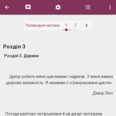






1
2
Попередня частина
Розділ 3
Розділ 3. Дарина
Цукор робить мене щасливим і надихає. У мене важка
цукрова залежність. Я називаю її «гранульоване щастя».
Девід Лінч
Погода раптово погіршилася й на дворі лютувала