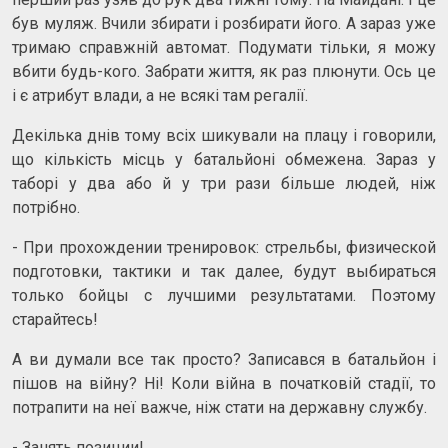
був муляж. Вчили збирати і розбирати його. А зараз уже
тримаю справжній автомат. Подумати тільки, я можу
вбити будь-кого. Забрати життя, як раз плюнути. Ось це
і є атрибут влади, а не всякі там регалії.
Декілька днів тому всіх шикували на плацу і говорили,
що кількість місць у батальйоні обмежена. Зараз у
таборі у два або й у три рази більше людей, ніж
потрібно.
- При прохождении тренировок: стрельбы, физической
подготовки, тактики и так далее, будут выбираться
только бойцы с лучшими результатами. Поэтому
старайтесь!
А ви думали все так просто? Записався в батальйон і
пішов на війну? Ні! Коли війна в початковій стадії, то
потрапити на неї важче, ніж стати на державну службу.
- Занять позиции!