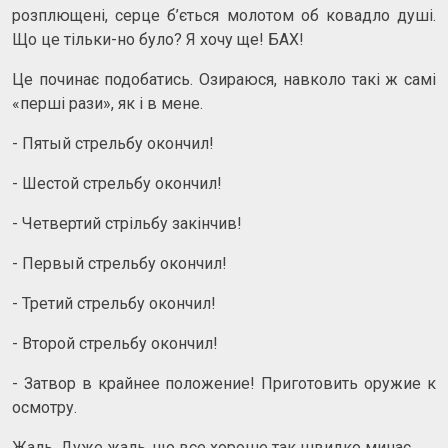
розплющені, серце б’ється молотом об ковадло душі.
Що це тільки-но було? Я хочу ще! БАХ!
Це починає подобатись. Озираюся, навколо такі ж самі
«перші рази», як і в мене.
- Пятый стрельбу окончил!
- Шестой стрельбу окончил!
- Четвертий стрільбу закінчив!
- Первый стрельбу окончил!
- Третий стрельбу окончил!
- Второй стрельбу окончил!
- Затвор в крайнее положение! Приготовить оружие к
осмотру.
Жаль. Дуже жаль, що все хороше так швидко минає.