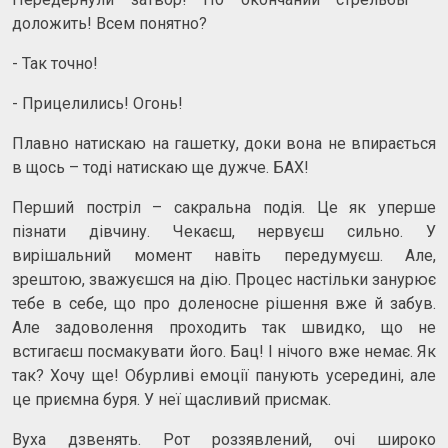
доложить! Всем понятно?
- Так точно!
- Прицелились! Огонь!
Плавно натискаю на гашетку, доки вона не впирається
в щось – тоді натискаю ще дужче. БАХ!
Перший постріл – сакральна подія. Це як уперше
пізнати дівчину. Чекаєш, нервуєш сильно. У
вирішальний момент навіть передумуєш. Але,
зрештою, зважуєшся на дію. Процес настільки занурює
тебе в себе, що про доленосне рішення вже й забув.
Але задоволення проходить так швидко, що не
встигаєш посмакувати його. Бац! І нічого вже немає. Як
так? Хочу ще! Обурливі емоції панують усередині, але
це приємна буря. У неї щасливий присмак.
Вуха дзвенять. Рот роззявлений, очі широко