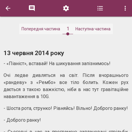





1
Попередня частина
Наступна частина
13 червня 2014 року
- «Піаніст», вставай! На шикування запізнимось!
Очі ледве дивляться на світ. Після вчорашнього
«рандеву» з «Рембо» все тіло болить. Кожен рух
дається з такою важкістю, ніби в нас тут гравітаційне
навантаження в 10G.
- Шоста рота, струнко! Рівняйсь! Вільно! Доброго ранку!
- Доброго ранку!
- Сьогодні в нас за програмою заплановані стрільби.