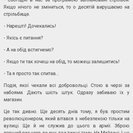
Якщо нічого не зміниться, то о десятій вирушаємо на
стрільбище.
- Нарешті! Дочекались!
- Якісь є питання?
- А на обід встигнемо?
- Якщо ти так хочеш на обід, то можеш залишитись!
- Та я просто так спитав…
Подія, якої чекали всі добровольці. Стою в черзі за
набоями. Дають шість штук. Одразу забиваю їх у
магазин.
Це так дивно. Ще десять днів тому, я був простим
революціонером, який вітався з небезпекою тільки на
вулиці. Ще й не служив до цього в армії. Зброю
перший раз узяв до рук два тижні тому. На Майдані. І це