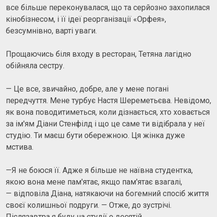
все більше переконувалася, що та серйозно захопилася
кінобізнесом, і її ідеї реорганізації «Орфея»,
безсумнівно, варті уваги.
Прощаючись біля входу в ресторан, Тетяна лагідно
обійняла сестру.
— Це все, звичайно, добре, але у мене погані
передчуття. Мене турбує Настя Шереметьєва. Невідомо,
як вона поводитиметься, коли дізнається, хто ховається
за ім'ям Діани Стенфілд і що це саме ти відібрала у неї
студію. Ти маєш бути обережною. Ця жінка дуже
мстива.
—Я не боюся її. Адже я більше не наївна студентка,
якою вона мене пам'ятає, якщо пам'ятає взагалі,
— відповіла Діана, натякаючи на богемний спосіб життя
своєї колишньої подруги. — Отже, до зустрічі.
Післязавтра я буду на студії о десятій