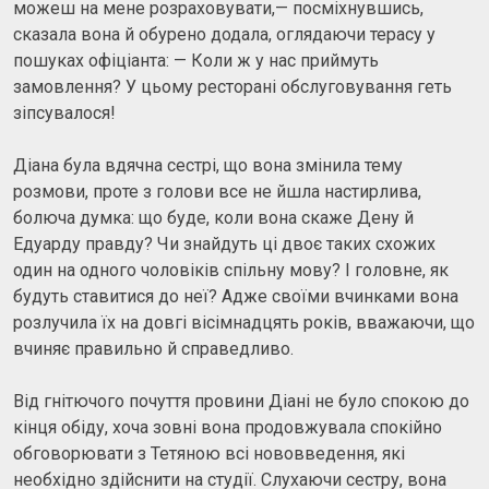
можеш на мене розраховувати,— посміхнувшись,
сказала вона й обурено додала, оглядаючи терасу у
пошуках офіціанта: — Коли ж у нас приймуть
замовлення? У цьому ресторані обслуговування геть
зіпсувалося!
Діана була вдячна сестрі, що вона змінила тему
розмови, проте з голови все не йшла настирлива,
болюча думка: що буде, коли вона скаже Дену й
Едуарду правду? Чи знайдуть ці двоє таких схожих
один на одного чоловіків спільну мову? І головне, як
будуть ставитися до неї? Адже своїми вчинками вона
розлучила їх на довгі вісімнадцять років, вважаючи, що
вчиняє правильно й справедливо.
Від гнітючого почуття провини Діані не було спокою до
кінця обіду, хоча зовні вона продовжувала спокійно
обговорювати з Тетяною всі нововведення, які
необхідно здійснити на студії. Слухаючи сестру, вона