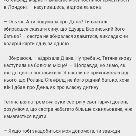
в Лондоні, — насупившись, відповіла вона.
— Ось як...А ти подумала про Дена? Ти взагалі
збираєшся сказати сину, що Едуард Баринський його
батько? – сестра не збиралася здаватися, викладаючи
козирні карти одну за одною.
— Збираюся, — відрізала Діана. Ну треба ж, Тетяна знову
наступила на болюче місце! — Щоправда, не знаю, як
він до цього поставиться. Я ніколи не приховувала від
нього, що Роланд Стенфілд не його рідний батько, хоча
він і дбав про Дена, як про власну дитину...
Тетяна взяла тремтячі руки сестри у свої гарячі долоні,
розуміючи, що сестра набагато більше схвильована, ніж
намагається вдати.
— Якщо тобі знадобиться моя допомога, ти завжди