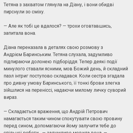
Тетяна з захватом глянула на Діану, і вони обидві
пирснули зо сміху.
— Але як тобі це вдалося? — трохи оговтавшись,
запитала вона.
Діана переказала в деталях свою розмову з
Андрієм Баринським. Тетяна слухала, задумливо
підпираючи долонею підборіддя. Тепер деякі події
минулого ставали ясними, мов Божий день, й складний
пазл інтриг поступово складався. Коли сестра згадала
про дивну умову Баринського, її тонкі брови злегка
зійшлися на переніссі, надаючи милому личку суворий
вираз.
— Складається враження, що Андрій Петрович
намагається таким чином спокутувати свою провину
перед сином, допомагаючи йому залучити тебе до
спільної роботи...,— задумливо мовила вона. —