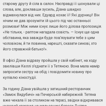
старому другу й сіла в салон. Насправді її шокували ці
слова, але, доклавши зусиль, Діана швидко
відмахнулася від них. Едуард кохає її! Які дурниці! Він
нічим не дав зрозуміти їй цього під час останньої
розмови! Між ними існує лише його ділова пропозиція.
«Не тільки, - раптом нагадала совість. — Існує ще одна
обставина, яка завжди буде пов'язувати тебе з цим
чоловіком, й ти повинна, нарешті, сказати синові, хто
його справжній батько!».
В офісі Діана відразу пройшла у свій кабінет, на ходу
звелівши Келлі з'єднати її з Тетяною. Вона мала намір
запросити сестру на обід і повідомити новину про
купівлю кіностудії.
За годину Діана увійшла у затишний ресторанчик
«Замок Видубичі» на Печерській набережній. Тетяна
вже чекала її за столиком на терасі, звідки відкривався
чудовий краєвид на мальовничі береги Дніпра.