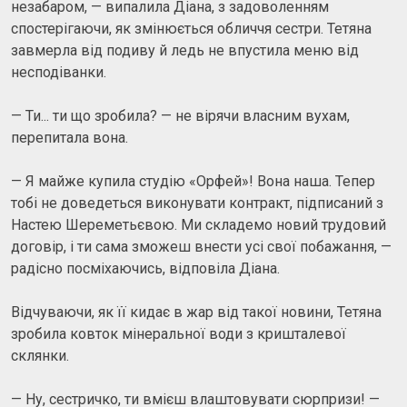
незабаром, — випалила Діана, з задоволенням
спостерігаючи, як змінюється обличчя сестри. Тетяна
завмерла від подиву й ледь не впустила меню від
несподіванки.
— Ти... ти що зробила? — не вірячи власним вухам,
перепитала вона.
— Я майже купила студію «Орфей»! Вона наша. Тепер
тобі не доведеться виконувати контракт, підписаний з
Настею Шереметьєвою. Ми складемо новий трудовий
договір, і ти сама зможеш внести усі свої побажання, —
радісно посміхаючись, відповіла Діана.
Відчуваючи, як її кидає в жар від такої новини, Тетяна
зробила ковток мінеральної води з кришталевої
склянки.
— Ну, сестричко, ти вмієш влаштовувати сюрпризи! —