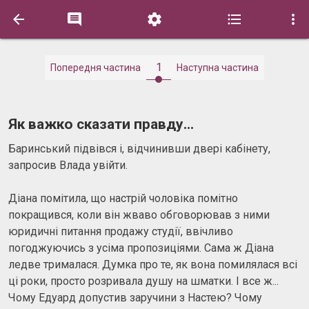





1
Попередня частина
Наступна частина
Як важко сказати правду...
Баринський підвівся і, відчинивши двері кабінету,
запросив Влада увійти.
Діана помітила, що настрій чоловіка помітно
покращився, коли він жваво обговорював з ними
юридичні питання продажу студії, ввічливо
погоджуючись з усіма пропозиціями. Сама ж Діана
ледве трималася. Думка про те, як вона помилялася всі
ці роки, просто розривала душу на шматки. І все ж...
Чому Едуард допустив заручини з Настею? Чому