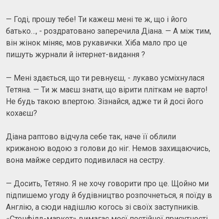
— Годі, прошу тебе! Ти кажеш мені те ж, що і його
батько…, - роздратовано заперечила Діана. — А між тим,
він жінок міняє, мов рукавички. Хіба мало про це
пишуть журнали й інтернет-видання ?
— Мені здається, що ти ревнуєш, - лукаво усміхнулася
Тетяна. — Ти ж маєш знати, що вірити пліткам не варто!
Не будь такою впертою. Зізнайся, адже ти й досі його
кохаєш?
Діана раптово відчула себе так, наче її облили
крижаною водою з голови до ніг. Немов захищаючись,
вона майже сердито подивилася на сестру.
— Досить, Тетяно. Я не хочу говорити про це. Щойно ми
підпишемо угоду й будівництво розпочнеться, я поїду в
Англію, а сюди надішлю когось зі своїх заступників.
«Стенфілд-маркет» вимагає моєї постійної присутності