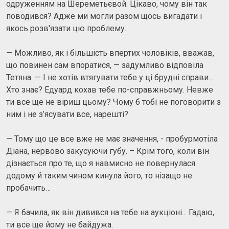
одруженням на Шереметьєвой. Цікаво, чому він так
поводився? Адже ми могли разом щось вигадати і
якось розв'язати цю проблему.
— Можливо, як і більшість впертих чоловіків, вважав,
що повинен сам впоратися, — задумливо відповіла
Тетяна. — І не хотів втягувати тебе у ці брудні справи…
Хто знає? Едуард кохав тебе по-справжньому. Невже
ти все ще не віриш цьому? Чому б тобі не поговорити з
ним і не з’ясувати все, нарешті?
— Тому що це все вже не має значення, - пробурмотіла
Діана, нервово закусуючи губу. – Крім того, коли він
дізнається про те, що я навмисно не повернулася
додому й таким чином кинула його, то нізащо не
пробачить…
— Я бачила, як він дивився на тебе на аукціоні... Гадаю,
ти все ще йому не байдужа.