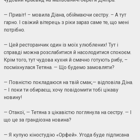
— Привіт! – мовила Діана, обіймаючи сестру. – А тут
гарно. І свіжий вітерець з ріки зараз саме те, що мені
потрібно.
— Цей ресторанчик один із моїх улюблених! Тут і
справді можна розслабитися й насолодитися спокоєм.
Крім того, тут чудова кухня й смачно готують рибу, –
посміхнулася Тетяна. — Що будемо замовляти?
— Повністю покладаюся на твій смак,— відповіла Діна.
– І поки ти обираєш, хочу повідомити тобі цікаву
новину!
— Отакої, — Тетяна з цікавістю поглянула на сестру. — І
що це за грандіозна новина?
— Я купую кіностудію «Орфей». Угода буде підписана