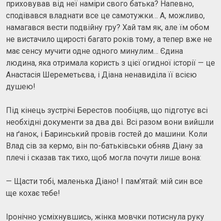
приховував від неї наміри свого батька? Напевно,
сподівався владнати все це самотужки… А, можливо,
намагався вести подвійну гру? Хай там як, але їм обом
не вистачило щирості багато років тому, а тепер вже не
має сенсу мучити одне одного минулим… Єдина
людина, яка отримала користь з цієї огидної історії — це
Анастасія Шереметьєва, і Діана ненавиділа її всією
душею!
Під кінець зустрічі Берестов пообіцяв, що підготує всі
необхідні документи за два дві. Всі разом вони вийшли
на ґанок, і Баринський провів гостей до машини. Коли
Влад сів за кермо, він по-батьківськи обняв Діану за
плечі і сказав так тихо, щоб могла почути лише вона:
— Щасти тобі, маленька Діано! І пам'ятай: мій син все
ще кохає тебе!
Іронічно усміхнувшись, жінка мовчки потиснула руку