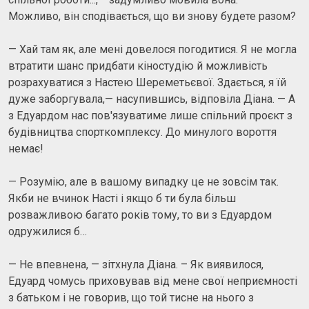
Можливо, він сподівається, що ви знову будете разом?
— Хай там як, але мені довелося погодитися. Я не могла
втратити шанс придбати кіностудію й можливість
розрахуватися з Настею Шереметьєвої. Здається, я їй
дуже заборгувала,— насупившись, відповіла Діана. — А
з Едуардом нас пов'язуватиме лише спільний проєкт з
будівництва спорткомплексу. До минулого вороття
немає!
— Розумію, але в вашому випадку це не зовсім так.
Якби не вчинок Насті і якщо б ти була більш
розважливою багато років тому, то ви з Едуардом
одружилися б…
— Не впевнена, — зітхнула Діана. – Як виявилося,
Едуард чомусь приховував від мене свої неприємності
з батьком і не говорив, що той тисне на нього з