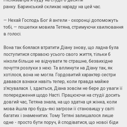
ранку. Баринський скликає нараду на цей час.
— Нехай Господь Бог й ангели - охоронці допоможуть
тобі, — пошепки мовила Тетяна, стримуючи хвилювання
в голосі.
Вона так боялася втратити Діану знову, що ладна була
поступитися справою усього свого життя, тільки б
ніколи більше не відчувати те страшне, безвихідне
почуття розлуки з нею. Та вплинути на Діану так, як
хотілося, вона не могла. Гордовитий характер сестри
давався взнаки навіть тепер, коли правда майже
з'ясувалася. І, здається, Діана зовсім не бере до уваги її
попередження щодо Насті. Працюючи на студії досить
довгий час, Тетяна знала, на що здатна ця жінка, коли
мова йшла про будь-які загрози її становищу у світі
багатих і знаменитих. Тому Тетяні залишалося лише
одне - просто бути поруч, й сподіватися, що нової біди