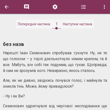





1
Попередня частина
Наступна частина
без назв
Нарешті Іван Семенович спробував гукнути. Ну, не те
що голосом – у горлі дзелькотнуло німим хрипом, та й
все. Мабуть, він собі так подумав, що гукає. Щоправда,
й сам не зрозумів кого. Невиразно, якось сталось.
Але, як не дивно, звідкись почувся голос, і майнула та
зникла тінь. Може, йому привиділося?
- Ну і як Ви?
Семенович здригнувся від чергової несподіванки ще