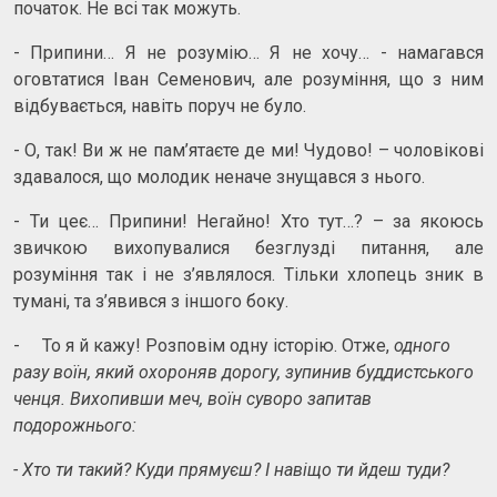
початок. Не всі так можуть.
- Припини… Я не розумію… Я не хочу… - намагався
оговтатися Іван Семенович, але розуміння, що з ним
відбувається, навіть поруч не було.
- О, так! Ви ж не пам’ятаєте де ми! Чудово! – чоловікові
здавалося, що молодик неначе знущався з нього.
- Ти цеє… Припини! Негайно! Хто тут…? – за якоюсь
звичкою вихопувалися безглузді питання, але
розуміння так і не з’являлося. Тільки хлопець зник в
тумані, та з’явився з іншого боку.
- То я й кажу! Розповім одну історію. Отже,
одного
разу воїн, який охороняв дорогу, зупинив буддистського
ченця. Вихопивши меч, воїн суворо запитав
подорожнього:
- Хто ти такий? Куди прямуєш? І навіщо ти йдеш туди?