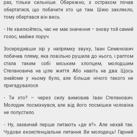
раз, тільки сильніше. Обережно, з острахом почав
обертатися, що побачити хто це там. Шию заклякло,
тому обертався він весь.
- Не хвилюйтесь, час не має значення – знову той самий
голос, майже поруч.
Зосередивши зір у напрямку звуку, Іван Семенович
побачив пляму, яка повільно рушила до нього, і раптом
стала таким собі міським хлопцем, молодшим
Степановича на ціле життя. Або навіть на два. Щось
знайоме у ньому було, але більше нічого такого не
пригадувалося.
- Ти хто? – через силу вимовив Іван Степанович.
Молодик посміхнувся, але від його посмішки чоловіка
не попустило.
- Ну, зазвичай перше питають «де я?». Але нехай так.
Чудове екзистенціальне питання. Ви молодець! Гарний