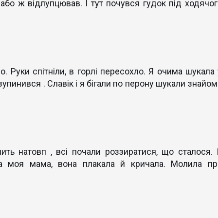
або ж відлупцював. І тут почувся гудок під ходячог
Руки спітніли, в горлі пересохло. Я очима шукала 
зупинився . Славік і я бігали по перону шукали знайо
ить натовп , всі почали роззиратися, що сталося. 
ла моя мама, вона плакала й кричала. Молила пр