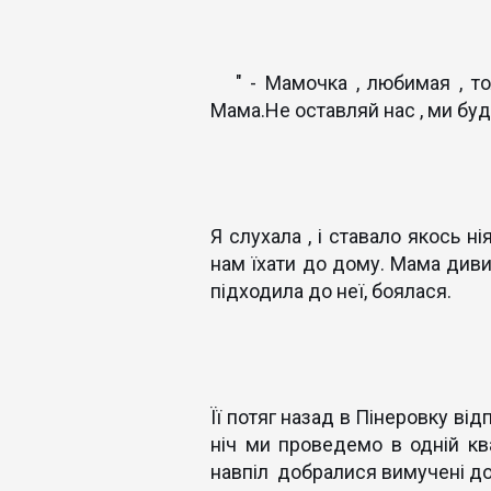
" - Мамочка , любимая , то
Мама.Не оставляй нас , ми буде
Я слухала , і ставало якось н
нам їхати до дому. Мама дивил
підходила до неї, боялася.
Її потяг назад в Пінеровку ві
ніч ми проведемо в одній ква
навпіл добралися вимучені до