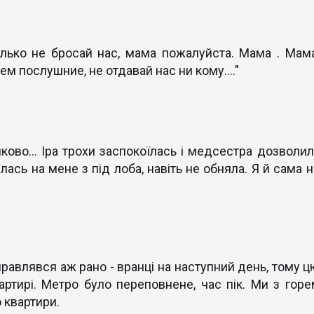
лько не бросай нас, мама пожалуйста. Мама . Мама
м послушние, не отдавай нас ни кому...."
іяково... Іра трохи заспокоїлась і медсестра дозволил
ась на мене з під лоба, навіть не обняла. Я й сама н
дправлявся аж рано - вранці на наступний день, тому ц
ртирі. Метро було переповнене, час пік. Ми з горе
 квартири.