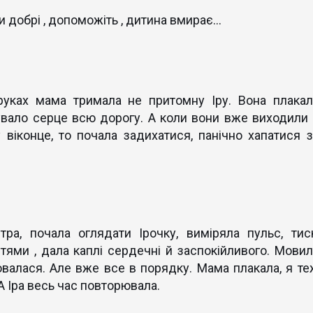
и добрі , допоможіть , дитина вмирає...
руках мама тримала не притомну Іру. Вона плакал
увало серце всю дорогу. А коли вони вже виходили 
у віконце, то почала задихатися, панічно хапатися з
ра, почала оглядати Ірочку, виміряла пульс, тиск
ями , дала каплі сердечні й заспокійливого. Мовил
валася. Але вже все в порядку. Мама плакала, я те
 А Іра весь час повторювала.