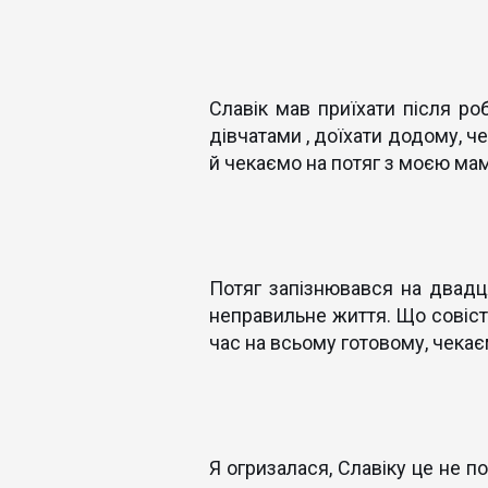
Славік мав приїхати після ро
дівчатами , доїхати додому, че
й чекаємо на потяг з моєю мам
Потяг запізнювався на двадця
неправильне життя. Що совіст
час на всьому готовому, чекаєм
Я огризалася, Славіку це не п