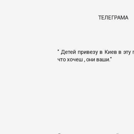
ТЕЛЕГРАМА
" Детей привезу в Киев в эту 
что хочеш , они ваши."