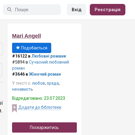
Вхід
Реєстрація
Mari Angell
Подобається
#16122 в
Любовні романи
#5894 в
Сучасний любовний
роман
#3646 в
Жіночий роман
У тексті є:
любов
,
зрада
,
ненависть
Відредаговано: 23.07.2023
ї
Додати до бібліотеки
.
Поскаржитись