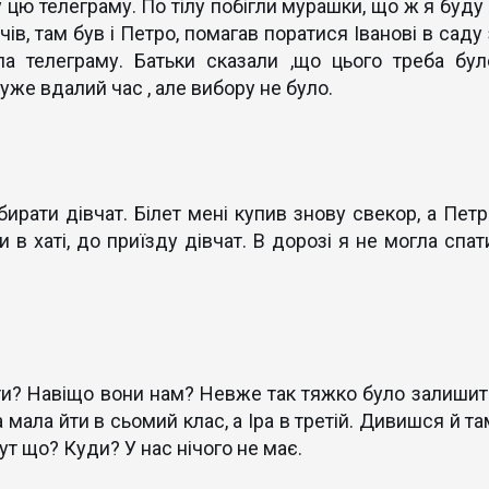
у цю телеграму. По тілу побігли мурашки, що ж я буду 
ів, там був і Петро, помагав поратися Іванові в саду 
ла телеграму. Батьки сказали ,що цього треба бул
 дуже вдалий час , але вибору не було.
бирати дівчат. Білет мені купив знову свекор, а Петр
 хаті, до приїзду дівчат. В дорозі я не могла спати
и? Навіщо вони нам? Невже так тяжко було залишит
га мала йти в сьомий клас, а Іра в третій. Дивишся й т
тут що? Куди? У нас нічого не має.