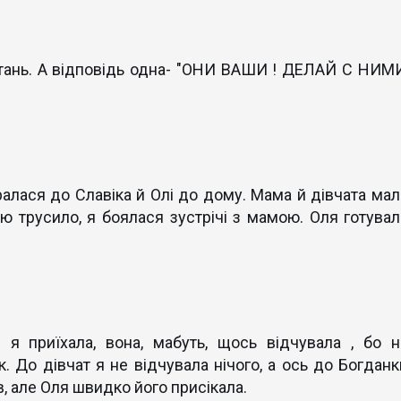
итань. А відповідь одна- "ОНИ ВАШИ ! ДЕЛАЙ С НИМИ
ралася до Славіка й Олі до дому. Мама й дівчата мал
сю трусило, я боялася зустрічі з мамою. Оля готувал
.
я приїхала, вона, мабуть, щось відчувала , бо н
. До дівчат я не відчувала нічого, а ось до Богданк
, але Оля швидко його присікала.