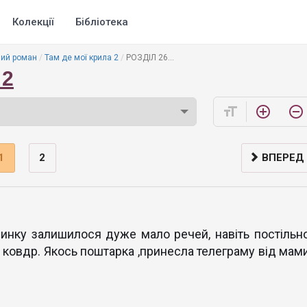
Колекції
Бібліотека
ий роман
Там де мої крила 2
РОЗДІЛ 26...
 2
format_size
add_circle_outline
remove_circle_outline
1
2
ВПЕРЕД
инку залишилося дуже мало речей, навіть постільно
 ковдр. Якось поштарка ,принесла телеграму від мами