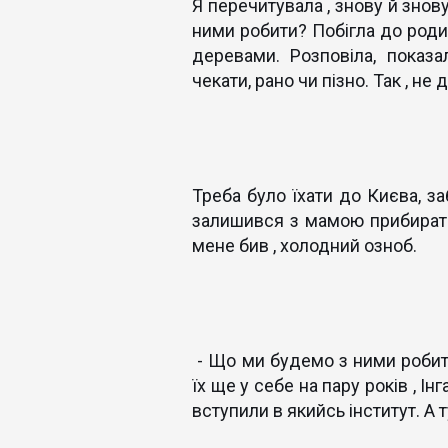
Я перечитувала , знову й знов
ними робити? Побігла до родич
деревами. Розповіла, показа
чекати, рано чи пізно. Так , не
Треба було їхати до Києва, за
залишився з мамою прибирати в
мене бив , холодний озноб.
- Що ми будемо з ними робит
їх ще у себе на пару років , Ін
вступили в якийсь інститут. А 