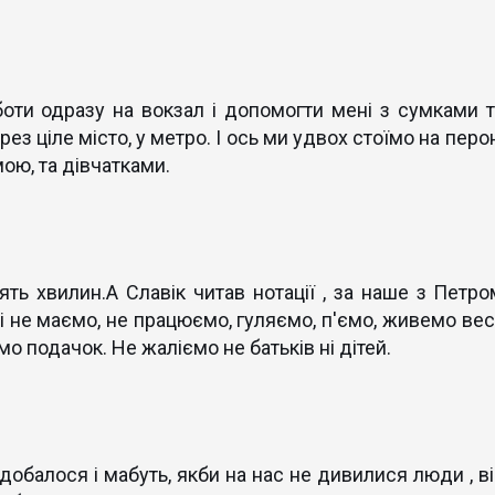
боти одразу на вокзал і допомогти мені з сумками т
рез ціле місто, у метро. І ось ми удвох стоїмо на перо
ою, та дівчатками.
ть хвилин.А Славік читав нотації , за наше з Петро
і не маємо, не працюємо, гуляємо, п'ємо, живемо вес
о подачок. Не жаліємо не батьків ні дітей.
одобалося і мабуть, якби на нас не дивилися люди , ві