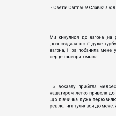
- Свєта! Світлана! Славік! Люд
Ми кинулися до вагона ,на 
,розповідала що її дуже турб
вагона, і Іра побачила мене 
серце і знепритомніла.
З вокзалу прибігла медсест
нашатирем легко привела до т
,що дівчинка дуже перехвилю
ревіла, Інга тулилася до мене.