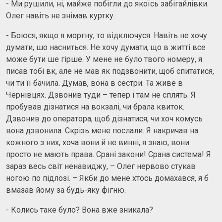
- Ми рушили, ні, майже побігли до якоїсь забігайлівки.
Олег навіть не знімав куртку.
- Боюся, якщо я моргну, то відключуся. Навіть не хочу
думати, шо насниться. Не хочу думати, що в житті все
може бути ше гірше. У мене не було твого номеру, я
писав тобі вк, але не мав як подзвонити, щоб спитатися,
чи ти її бачила. Думав, вона в сестри. Та живе в
Чернівцях. Дзвонив туди – тепер і там не сплять. Я
пробував дізнатися на вокзалі, чи брала квиток.
Дзвонив до оператора, щоб дізнатися, чи хоч комусь
вона дзвонила. Скрізь мене послали. Я накричав на
кожного з них, хоча вони й не винні, я знаю, вони
просто не мають права. Срані закони! Срана система! Я
зараз весь світ ненавиджу, – Олег нервово стукав
ногою по підлозі. – Якби до мене хтось домахався, я б
вмазав йому за будь-яку фігню.
- Колись таке було? Вона вже зникала?