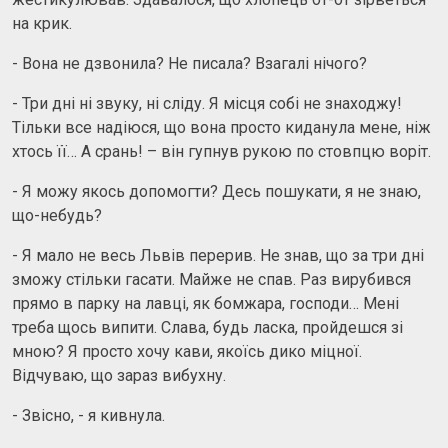
на крик.
- Вона не дзвонила? Не писала? Взагалі нічого?
- Три дні ні звуку, ні сліду. Я місця собі не знаходжу!
Тільки все надіюся, що вона просто киданула мене, ніж
хтось її… А срань! – він гупнув рукою по стовпцю воріт.
- Я можу якось допомогти? Десь пошукати, я не знаю,
що-небудь?
- Я мало не весь Львів перерив. Не знав, що за три дні
зможу стільки гасати. Майже не спав. Раз вирубився
прямо в парку на лавці, як бомжара, господи… Мені
треба щось випити. Слава, будь ласка, пройдешся зі
мною? Я просто хочу кави, якоїсь дико міцної.
Відчуваю, що зараз вибухну.
- Звісно, - я кивнула.