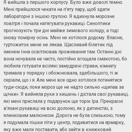
Я вийшла з першого корпусу. Було вже доволі темно.
Мені прийшлося чекати на п’яту пару, щоб здати
лабораторні з іншою групою. Я вдихнула морозне
повітря і почала натягувати рукавиці. Синоптики
прогнозують три дні майже зимового холоду, а тоді
знову помірну осінь. Мені не хотілося додому. Власне,
гуртожиток мене не лякав. Щасливий білетик під
іменем Інна освітлював проживання там. Останні дні
вона ночувала не часто, постійно вгощала смакотою, бо
любила готувати всілякі замудрені страви, кімнату
тримала у порядку і обожнювала, здебільшого, ті ж
серіали, що і я. Але мені все одно хотілося потинятися
туди-сюди, поки мороз ще не надто сильно «щипав за
щічки». Я вийняла руки з кишень і дістала свої рукавиці,
які мені прислала у подарунок ще торік Іра. Прекрасні
в’язані рукавиці на всю долоню, як у дитинстві, з
ялинковим малюнком. Дорога не була слизькою, тому
я подумала пішки піти у центр, подивитися на ярмарку,
яку вже мали поставити, або зайти в книжковий.