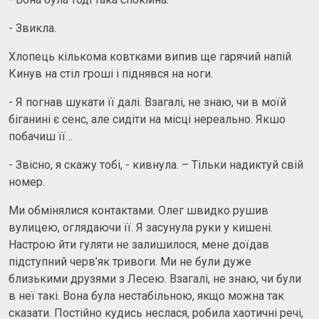
- Звикла.
Хлопець кількома ковтками випив ще гарячий напій.
Кинув на стіл гроші і піднявся на ноги.
- Я погнав шукати її далі. Взагалі, не знаю, чи в моїй
біганині є сенс, але сидіти на місці нереально. Якшо
побачиш її…
- Звісно, я скажу тобі, - кивнула. – Тільки надиктуй свій
номер.
Ми обмінялися контактами. Олег швидко рушив
вулицею, оглядаючи її. Я засунула руки у кишені.
Настрою йти гуляти не залишилося, мене доїдав
підступний черв’як тривоги. Ми не були дуже
близькими друзями з Лесею. Взагалі, не знаю, чи були
в неї такі. Вона була нестабільною, якщо можна так
сказати. Постійно кудись неслася, робила хаотичні речі,