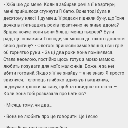
- Хіба ше до мене. Коли я забирав речі з її квартири,
мені прийшлося стукнути її батю. Вона тоді була в
десятому класі. І думаєш її радаки підняли бучу, що їхня
дочка в п'ятнадцять років практично не живе вдома?
Зрідка ночує, коли вони більш-менш тверезі? Були
раді, що сплавили. Господи, як можна до такого довести
свою дитину? - Олегові принесли замовлення, і він грів
об горнятко руки. - За ці два роки вона помінялася.
Стала веселою, постійно щось готує з моєю мамою,
любить позувати для моїх малюнків. Боже, я за неї
вбити готовий. Якщо я її не знайду – я не знаю. Я просто
звихнуся, - хлопець глибоко вдихнув і видихнув,
подмухав трішки на каву, щоб та швидше схолола. –
Коли вона тобі розказала про батьків?
- Місяць тому, чи два…
- Вона не любить про це говорити. Це і ясно.
- Вона була тоді така спокійна.