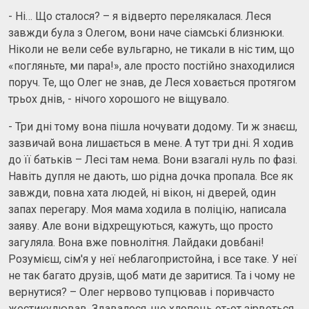
- Ні… Що сталося? – я відверто перелякалася. Леся
завжди була з Олегом, вони наче сіамські близнюки.
Ніколи не вели себе вульгарно, не тикали в ніс тим, що
«погляньте, ми пара!», але просто постійно знаходилися
поруч. Те, що Олег не знав, де Леся ховається протягом
трьох днів, - нічого хорошого не віщувало.
- Три дні тому вона пішла ночувати додому. Ти ж знаєш,
зазвичай вона лишається в мене. А тут три дні. Я ходив
до її батьків – Лесі там нема. Вони взагалі нуль по фазі.
Навіть дупля не дають, шо рідна дочка пропала. Все як
завжди, повна хата людей, ні вікон, ні дверей, один
запах перегару. Моя мама ходила в поліцію, написала
заяву. Але вони відхрещуються, кажуть, що просто
загуляла. Вона вже повнолітня. Лайдаки довбані!
Розумієш, сім'я у неї неблагопристойна, і все таке. У неї
не так багато друзів, щоб мати де заритися. Та і чому не
вернутися? – Олег нервово тупцював і поривчасто
жестикулював. Здавалося, що хлопець от-от зірветься