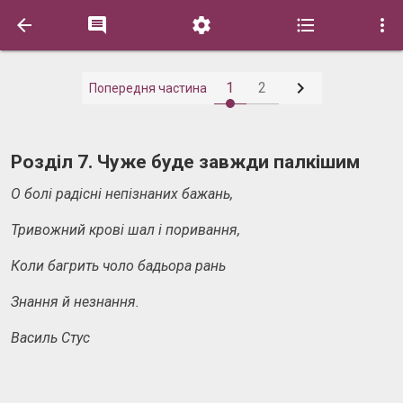






1
2
Попередня частина
Розділ 7. Чуже буде завжди палкішим
О болі радісні непізнаних бажань,
Тривожний крові шал і поривання,
Коли багрить чоло бадьора рань
Знання й незнання.
Василь Стус