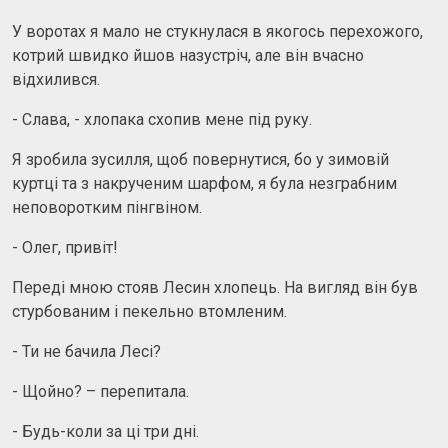
У воротах я мало не стукнулася в якогось перехожого,
котрий швидко йшов назустріч, але він вчасно
відхилився.
- Слава, - хлопака схопив мене під руку.
Я зробила зусилля, щоб повернутися, бо у зимовій
куртці та з накрученим шарфом, я була незграбним
неповоротким пінгвіном.
- Олег, привіт!
Переді мною стояв Лесин хлопець. На вигляд він був
стурбованим і пекельно втомленим.
- Ти не бачила Лесі?
- Щойно? – перепитала.
- Будь-коли за ці три дні.