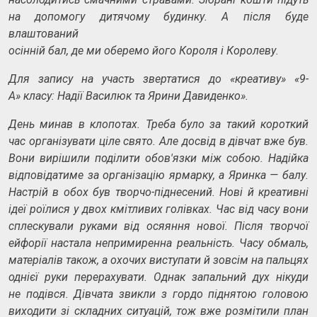
на допомогу дитячому будинку. А після буде
влаштований
осінній бал, де ми оберемо його Короля і Королеву.
Для запису на участь звертатися до «креативу» «9-
А» класу: Надії Василюк та Ярини Давиденко
».
День минав в клопотах. Треба було за такий короткий
час організувати ціле свято. Але досвід в дівчат вже був.
Вони вирішили поділити обов'язки між собою. Надійка
відповідатиме за організацію ярмарку, а Яринка — балу.
Настрій в обох був творчо-піднесений. Нові й креативні
ідеї роїлися у двох кмітливих голівках. Час від часу вони
сплескували руками від осяяння нової. Після творчої
ейфорії настала непримиренна реальність. Часу обмаль,
матеріалів також, а охочих виступати й зовсім на пальцях
однієї руки перерахувати. Однак запальний дух нікуди
не подівся. Дівчата звикли з гордо піднятою головою
виходити зі складних ситуацій, тож вже розмітили план