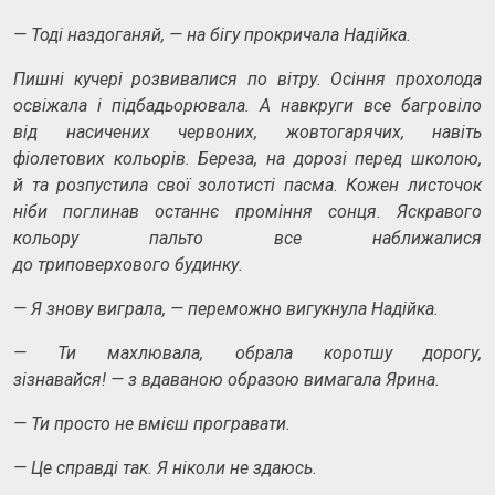
—
Тоді наздоганяй,
—
на
бігу прокричала Надійка.
Пишні кучері розвивалися по
вітру. Осіння прохолода
освіжала і
підбадьорювала. А
навкруги все багровіло
від
насичених червоних, жовтогарячих, навіть
фіолетових кольорів. Береза, на
дорозі перед
школою,
й
та
розпустила свої золотисті пасма. Кожен листочок
ніби поглинав останнє проміння сонця. Яскравого
кольору пальто все
наближалися
до триповерхового будинку.
—
Я знову виграла,
—
переможно вигукнула Надійка.
—
Ти махлювала, обрала коротшу дорогу,
зізнавайся!
—
з вдаваною образою вимагала Ярина.
—
Ти просто не вмієш програвати.
—
Це справді так. Я ніколи не здаюсь.