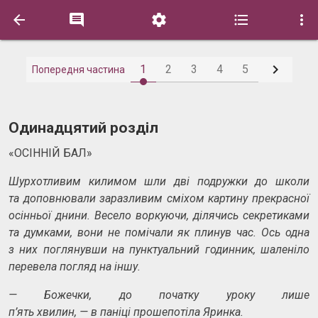






1
2
3
4
5
Попередня частина
Одинадцятий розділ
«ОСІННІЙ БАЛ»
Шурхотливим килимом шли дві
подружки до
школи
та
доповнювали заразливим сміхом картину прекрасної
осінньої днини. Весело воркуючи, ділячись секретиками
та
думками, вони не
помічали як
плинув час. Ось
одна
з
них поглянувши на
пунктуальний годинник, шаленіло
перевела погляд на
іншу.
—
Божечки, до
початку уроку лише
п’ять
хвилин,
—
в
паніці прошепотіла Яринка.