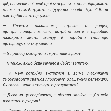
дій, написали всі необхідні матеріали, їх вони підшукають
вдома та змайструють з
підручних засобів. Чуєте? Вони
вже підбивають підсумки.
—
Плакати намалюємо, стрічки та дощик,
що для новорічних свят, потрібно взяти з підсобки,
назбирати листя, жолуді й поробити гірлянди,
ще підійдуть китиці калини…
—
Я принесу скатертини та рушники з дому.
—
Я також, якщо буде замало в бабусі запитаю.
—
А мені потрібно зустрітися зі всіма учасниками
та обговорити святкову програму. Влаштуємо репетицію.
Як гадаєш вони встигнуть підготуватися?
—
Дуже на це сподіваюся,
—
зітхала Надійка.
— Д
о тебе
вже
х
то
сь
підходив?
—
Сестри Верескові з піснею, дівчата з «7
-б»
класу