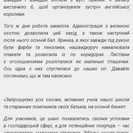
вистачило б, щоб організувати зустріч англійської
королеви.
Того ж дня робота закипіла. Адміністрація з великою
охотою дозволила цей захід, а також наступний
після нього осінній бал. Яринка, в якої завжди під рукою
були фарби та пензлики, нашвидкуруч намалювала
плакати та розвісила їх по коридорах.
Листівки
з оголошеннями розліталися як маленькі пташечки.
Ось одна з них спустилася до наших ніг. Давайте
поглянемо, що ж там написано.
«
Запрошуємо усіх охочих, активних учнів нашої школи
та старанних помічників своїх батьків, на осінній бенкет.
Для учасників, це шанс похвалитись своїми успіхами
в господарській сфері, а для потенційних покупців
—
час
насолодитись смачними стравами. Зібрані кошти підуть