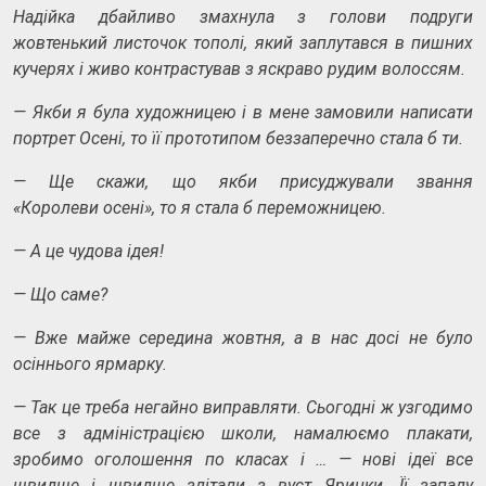
Надійка дбайливо змахнула з голови подруги
жовтенький листочок тополі, який заплутався в пишних
кучерях і живо контрастував з яскраво рудим волоссям.
—
Якби я була художницею і в мене замовили написати
портрет Осені, то її прототипом беззаперечно стала б ти.
— Щ
е скажи, що якби присуджували звання
«Королеви осені», то я стала б переможницею.
—
А це чудова ідея!
—
Що саме?
—
Вже майже середина жовтня, а в нас досі не було
осіннього ярмарку.
—
Так це треба негайно виправляти. Сьогодні ж узгодимо
все з адміністрацією школи, намалюємо плакати,
зробимо оголошення по класах і …
—
нові ідеї все
швидше і швидше злітали з вуст Яринки. Її запалу