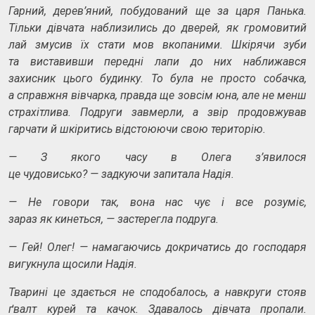
Гарний, дерев’яний, побудований ще за царя Панька.
Тільки дівчата наблизились до дверей, як громовитий
лай змусив їх стати мов вкопаними. Шкірячи зуби
та виставивши передні лапи до них наближався
захисник цього будинку. То була не просто собачка,
а справжня вівчарка, правда ще зовсім юна, але не менш
страхітлива. Подруги завмерли, а звір продовжував
гарчати й шкіритись відстоюючи свою територію.
—
З якого часу в Олега з’явилося
це чудовисько?
—
задкуючи запитала Надія.
—
Не говори так, вона нас чує і все розуміє,
зараз як кинеться,
—
застерегла подруга.
—
Гей! Олег!
—
намагаючись докричатись до господаря
вигукнула щосили Надія.
Тварині це здається не сподобалось, а навкруги стояв
ґвалт курей та качок. Здавалось дівчата пропали.