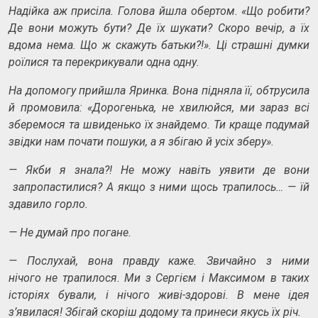
Надійка аж присіла. Голова йшла обертом. «Що робити?
Де вони можуть бути? Де їх шукати? Скоро вечір, а їх
вдома нема. Що ж скажуть батьки?!». Ці страшні думки
роїлися та перекрикували одна одну.
На допомогу прийшла Яринка. Вона підняла її, обтрусила
й промовила: «Дорогенька, не хвилюйся, ми зараз всі
зберемося та швиденько їх знайдемо. Ти краще подумай
звідки нам почати пошуки, а я збігаю й усіх зберу».
—
Якби я знала?! Не можу навіть уявити де вони
запропастилися? А якщо з ними щось трапилось…
—
їй
здавило горло.
—
Не думай про погане.
—
Послухай, вона правду каже. Звичайно з ними
нічого не трапилося. Ми з Сергієм і Максимом в таких
історіях бували, і нічого живі-здорові. В мене ідея
з’явилася! Збігай скоріш додому та принеси якусь їх річ.