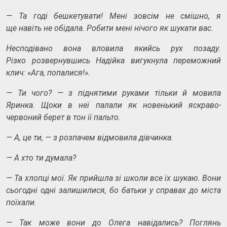
—
Та
годі бешкетувати! Мені зовсім не
смішно, я
ще
навіть не
обідала. Робити мені нічого як
шукати вас.
Несподівано вона вловила якийсь рух позаду.
Різко розвернувшись Надійка вигукнула переможний
клич: «Ага, попалися!».
—
Ти чого?
—
з
піднятими руками тільки й
мовила
Яринка.
Щ
оки
в не
ї палали як
новенький яскраво-
червоний берет в
тон її пальто.
—
А, це ти,
—
з розпачем відмовила дівчинка.
—
А хто ти думала?
—
Та хлопці мої. Як прийшла зі школи все їх шукаю. Вони
сьогодні одні залишилися, бо батьки у справах до міста
поїхали.
—
Так може вони до Олега навідались? Поглянь