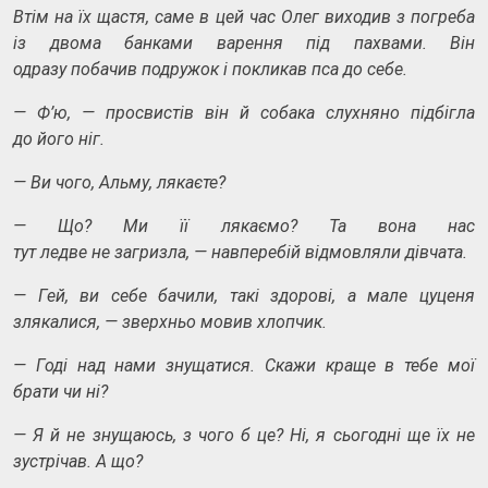
Втім на їх щастя, саме в цей час Олег виходив з погреба
із двома банками варення під пахвами. Він
одразу побачив подружок і покликав пса до себе.
—
Ф’ю,
—
просвистів він й собака слухняно підбігла
до його ніг.
—
Ви чого, Альму, лякаєте?
—
Що? Ми її лякаємо? Та вона нас
тут ледве не загризла,
—
навперебій відмовляли дівчата.
—
Гей, ви себе бачили, такі здорові, а мале цуценя
злякалися,
—
зверхньо мовив хлопчик.
—
Годі над нами знущатися. Скажи краще в тебе мої
брати чи ні?
—
Я й не знущаюсь, з чого б це? Ні, я сьогодні ще їх не
зустрічав. А що?