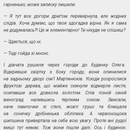
гарненько, може записку лишили.
—
Я тут все догори дриґом перевернула, але жодних
слідів. Хоча думаю, що твоя здогадка вірна. Як я сама
не додумалась?! Це ж елементарно! Ти нікуди не спішиш?
—
Здається, що ні.
—
Тоді гойда зі мною.
І дівчата рушили через городи до будинку Олега.
Відкривши хвіртку з боку городу, вони опинилися
на задньому дворі сім’ї Мартинюків. Усюди розрослися
фруктові дерева, що майже скинули відмерле листя,
осипавши все довкола золотом. Спів пізній синій
виноград налившись терпким соком. Звисали,
наче лампочки зі стелі, жовті груші та блищала
на сонечку дрібненька обліпиха. А червонощока
шипшина привертала на себе всю увагу. Проте ані рудої
миші тут немає. Тож вони пішли далі. Ось і будинок.