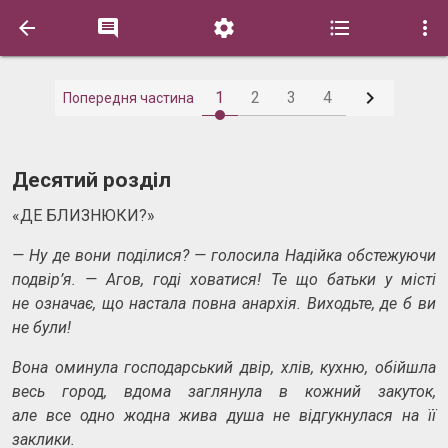






1
2
3
4
Попередня частина
Десятий розділ
«ДЕ БЛИЗНЮКИ?»
— Ну де вони под
ілися?
—
голосила Надійка обстежуючи
подвір’я.
—
Агов, годі ховатися! Те
що
батьки у
місті
не
означає, що
настала повна анархія. Виходьте, де
б ви
не
були!
Вона оминула господарський двір, хлів, кухню, обійшла
весь город, вдома заглянула в
кожний закуток,
але
все
одно жодна жива душа не
відгукнулася на
її
заклики.