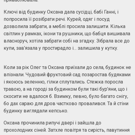
Ключі від будинку Оксана дала сусідці, бабі Ганні, і
попросила її розібрати речі. Курей, одяг і посуд
дозволила забрати, а меблі просила залишити. Кілька
світлин у рамках, ікони та рушники, що бабця вишивала
власноруч, хотіла забрати собі на згадку. Зібрала все до
купи, зав’язала у простирадло і… залишила у кутку.
Коли за рік Олег та Оксана приїхали до села, будинок не
впізнали. Чудовий фруктовий сад позаростав будяками
і якоюсь зеленню, гілки сплутались. Стежка поросла
травою, а на городі за будинком були такі бур’яни, що і
скосити не вдалося б. Взимку, певно, було багато снігу,
бо дах сараю для дров частково провалився. Та й стіни
будинку виглядали кепсько.
Оксана прочинила рипучі двері і зайшла до
прохолодних сіней. Затхле повітря та сирість, павутиння