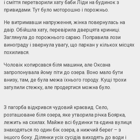
і сміття перетворили хату баби Ліди на будинок з
привидами. Тут було моторошно і порожньо.
Не витримавши напруження, жінка повернулась на
двір. Обійшла хату, перевірила дверцята криниці.
Заглянула до порожнього сараю. Поправила лози
винограду і звернула увагу, що паркан у кількох місцях
похилився.
Чоловік копирсався біля машини, але Оксана
запропонувала йому піти до озера. Воно мало бути
внизу, там, де була межа їхнього городу. Кущі трохи
затулили стежку, але продертися можна було.
З пагорба відкрився чудовий краєвид. Село,
розташоване біля озера, яке утворила річка Боярка,
лежить на схилах. Майже всі будинки та єдина вулиця
знаходяться по один бік озера, а нижчий берег – з
іншого боку. Ділянки усіх сусідів виходять до води і