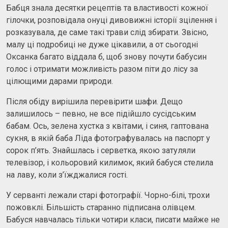
Бабця знала десятки рецептів та властивості кожної
гілочки, розповідала онуці дивовижні історії зцілення і
розказувала, де саме такі трави слід збирати. Звісно,
малу ці подробиці не дуже цікавили, а от сьогодні
Оксанка багато віддала б, щоб знову почути бабусин
голос і отримати можливість разом піти до лісу за
цілющими дарами природи.
Після обіду вирішила перевірити шафи. Дещо
залишилось – певно, не все підійшло сусідським
бабам. Ось, зелена хустка з квітами, і синя, гаптована
сукня, в якій баба Ліда фотографувалась на паспорт у
сорок п’ять. Знайшлась і серветка, якою затуляли
телевізор, і кольоровий килимок, який бабуся стелила
на лаву, коли з’їжджалися гості.
У серванті лежали старі фотографії. Чорно-білі, трохи
пожовклі. Більшість старанно підписана олівцем.
Бабуся навчалась тільки чотири класи, писати майже не