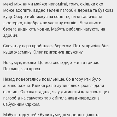
межі між ними майже непомітні, тому, скільки око
може вхопити, видно зелені пагорби, дерева та бузкові
кущі. Озеро виблискує на сонці та, наче величезне
люстерко, відображає частину схилів. Біля лівого
берега видніють човни. Мабуть рибалки чатують на
здобич.
Спочатку пара пройшлася берегом. Потім присіли біля
куща жасмину. Олег пригорнув дружину.
Не сумуй, кохана. Це все спогади, а життя триває.
Поглянь, яка краса.
Назад повертались повільніше, бо вгору йти було
значно важче. Кілька разів зупинялись, розглядали
околиці. Оксана згадала, як у дитинстві каталась з цих
пагорбів на санчатах та як бігала наввипередки з
бабусиним Сірком.
Мабуть тоді у тебе були кумедні червоні щічки та