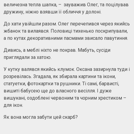
величезна тепла шапка, – зауважив Олег, та поцілував
дружину, ніжно взявши її обличчя у долоні.
До хати увійшли разом. Олег перечепився через якийсь
жбанок та вилаявся. Половиці тихенько поскрипували,
а по кутах декоративними пасмами звисало павутиння.
Дивись, а меблі ніхто не покрав. Мабуть, сусіди
приглядали за хатою.
У кутку валявся якийсь клумок. Оксана зазирнула туди і
розревілась. Згадала, як збирала картини та ікони,
статуетки, фотокартки та рушники. Ті самі, барвисті,
вишиті бабусею ще до власного весілля. І дуже
вишукані, оздоблені червоним та чорним хрестиком –
для ікон.
Як вона могла забути цей скарб?