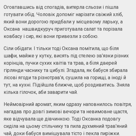
Оговтавшись від спогадів, витерла сльози і пішла
готувати обід. Чоловік допоміг нарізати свіжий хліб,
який вони дорогою придбали у місцевому ларьку, а
Оксана нашвидкуруч приготувала салат та порізала
ковбасу і сир, які вони привезли з собою.
Сіли обідати. І тільки тоді Оксана помітила, що біля
шафи, майже у кутку, висять під стелею зв’язки різних
корінців, пучки сухих квітів та трав, а біля дверей
гірлянди часнику та цибулі. Згадала, як бабуся збирала
лісові ягоди та різнотрав’я, сушила на горищі, а іноді й
тут, на кухні. Підійшла ближче, щоб роздивитись. Зняла
кілька гілочок, аби заварити чай.
Неймовірний аромат, яким одразу наповнилось повітря,
нагадав про довгі зимові вечори та невимовне щастя,
яке відчувала ще дівчинкою. Тоді Оксанка подовгу
сиділа на цьому стільчику та пила духмяний трав’яний
чай, доки бабуся вимішувала тісто і пекла пиріжки.