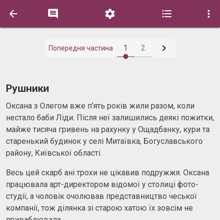






1
2
Попередня частина
Рушники
Оксана з Олегом вже п’ять років жили разом, коли
нестало баби Ліди. Після неї залишились деякі пожитки,
майже тисяча гривень на рахунку у Ощадбанку, кури та
старенький будинок у селі Митаївка, Богуславського
району, Київської області.
Весь цей скарб ані трохи не цікавив подружжя. Оксана
працювала арт-директором відомої у столиці фото-
студії, а чоловік очолював представництво чеської
компанії, тож ділянка зі старою хатою їх зовсім не
приваблювала.