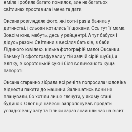
вміла і робила багато помилок, але на багатьох
світлинах проставила імена та дати.
Оксана розглядала фото, які сотні разів бачила у
дитинстві, і сльози котились її щоками. Ось тут її мама.
Зовсім юна, мабуть, десь у райцентрі. А тут бабуся і
дідусь разом. Світлини з весілля батьків, з баби
Лідиного ювілею, кілька фотографій малої Оксанки.
Взимку її сфотографували у тій заячій сірій шубці, а
влітку, в коротенькій сукні біля величезного куща
папороті.
Оксана старанно зібрала всі речі та попросила чоловіка
віднести пакети до машини. Залишатись вони не
планували, бо хотіли лише глянути, у якому стані
будинок. Олег ще навесні запропонував продати
успадковану хату та тільки зараз знайшли час на візит.