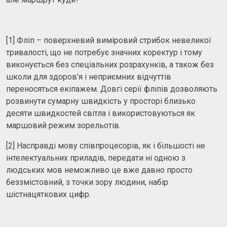
[1] Фліп – поверхневий виміровий стрибок невеликої
тривалості, що не потребує значних коректур і тому
виконується без спеціальних розрахунків, а також без
школи для здоров’я і неприємних відчуттів
переносяться екіпажем. Довгі серії фліпів дозволяють
розвинути сумарну швидкість у просторі близько
десяти швидкостей світла і використовуються як
маршовий режим зорельотів.
[2] Насправді мову співпроцесорів, як і більшості не
інтелектуальних приладів, передати ні одною з
людських мов неможливо це вже давно просто
беззмістовний, з точки зору людини, набір
шістнацяткових цифр.