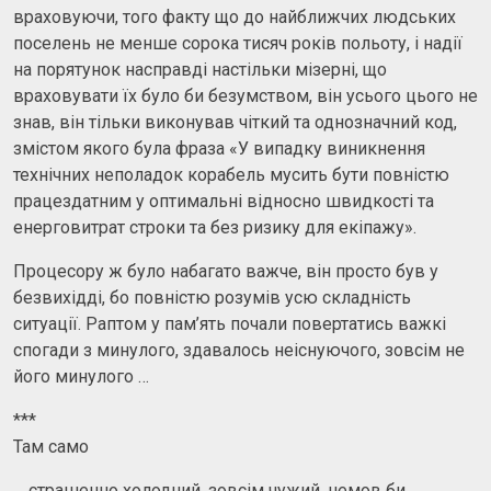
враховуючи, того факту що до найближчих людських
поселень не менше сорока тисяч років польоту, і надії
на порятунок насправді настільки мізерні, що
враховувати їх було би безумством, він усього цього не
знав, він тільки виконував чіткий та однозначний код,
змістом якого була фраза «У випадку виникнення
технічних неполадок корабель мусить бути повністю
працездатним у оптимальні відносно швидкості та
енерговитрат строки та без ризику для екіпажу».
Процесору ж було набагато важче, він просто був у
безвихідді, бо повністю розумів усю складність
ситуації. Раптом у пам’ять почали повертатись важкі
спогади з минулого, здавалось неіснуючого, зовсім не
його минулого …
***
Там само
… страшенно холодний, зовсім чужий, немов би,