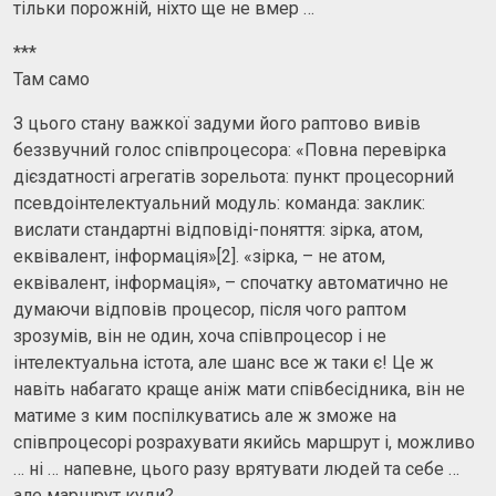
тільки порожній, ніхто ще не вмер …
***
Там само
З цього стану важкої задуми його раптово вивів
беззвучний голос співпроцесора: «Повна перевірка
дієздатності агрегатів зорельота: пункт процесорний
псевдоінтелектуальний модуль: команда: заклик:
вислати стандартні відповіді-поняття: зірка, атом,
еквівалент, інформація»[2]. «зірка, – не атом,
еквівалент, інформація», – спочатку автоматично не
думаючи відповів процесор, після чого раптом
зрозумів, він не один, хоча співпроцесор і не
інтелектуальна істота, але шанс все ж таки є! Це ж
навіть набагато краще аніж мати співбесідника, він не
матиме з ким поспілкуватись але ж зможе на
співпроцесорі розрахувати якийсь маршрут і, можливо
… ні … напевне, цього разу врятувати людей та себе …
але маршрут куди?