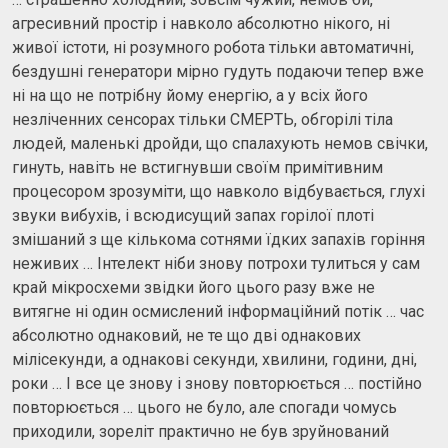
агресивний простір і навколо абсолютно нікого, ні
живої істоти, ні розумного робота тільки автоматичні,
бездушні генератори мірно гудуть подаючи тепер вже
ні на що не потрібну йому енергію, а у всіх його
незліченних сенсорах тільки СМЕРТЬ, обгорілі тіла
людей, маленькі дройди, що спалахують немов свічки,
гинуть, навіть не встигнувши своїм примітивним
процесором зрозуміти, що навколо відбувається, глухі
звуки вибухів, і всюдисущий запах горілої плоті
змішаний з ще кількома сотнями їдких запахів горіння
неживих … Інтелект ніби знову потрохи тулиться у сам
край мікросхеми звідки його цього разу вже не
витягне ні один осмислений інформаційний потік … час
абсолютно однаковий, не те що дві однакових
мілісекунди, а однакові секунди, хвилини, години, дні,
роки … І все це знову і знову повторюється … постійно
повторюється … цього не було, але спогади чомусь
приходили, зореліт практично не був зруйнований