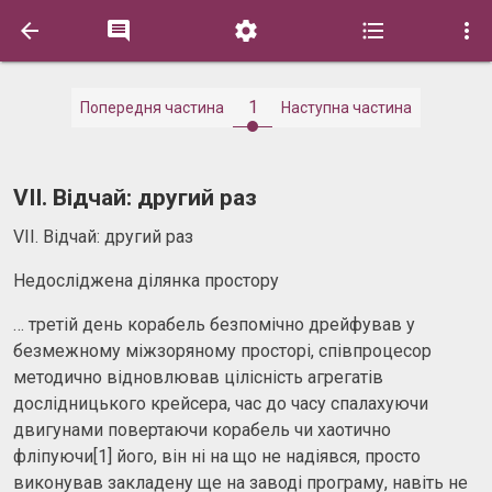





1
Попередня частина
Наступна частина
VII. Відчай: другий раз
VII. Відчай: другий раз
Недосліджена ділянка простору
… третій день корабель безпомічно дрейфував у
безмежному міжзоряному просторі, співпроцесор
методично відновлював цілісність агрегатів
дослідницького крейсера, час до часу спалахуючи
двигунами повертаючи корабель чи хаотично
фліпуючи[1] його, він ні на що не надіявся, просто
виконував закладену ще на заводі програму, навіть не