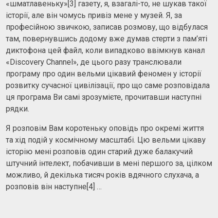
«шматлавеньку»[3] газету, я, взагалі-то, не шукав такої
історії, але він чомусь привіз мене у музей. Я, за
професійною звичкою, записав розмову, що відбулася
там, повернувшись додому вже думав стерти з пам’яті
диктофона цей файл, коли випадково ввімкнув канал
«Discovery Channel», де цього разу транслювали
програму про один вельми цікавий феномен у історії
розвитку сучасної цивілізації, про що саме розповідала
ця програма Ви самі зрозумієте, прочитавши наступні
рядки.
Я розповім Вам коротеньку оповідь про окремі життя
та хід подій у космічному масштабі. Цю вельми цікаву
історію мені розповів один старий дуже балакучий
штучний інтелект, побачивши в мені першого за, цілком
можливо, й декілька тисяч років вдячного слухача, а
розповів він наступне[4] …