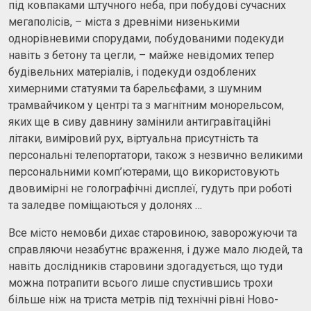
під ковпаками штучного неба, при побудові сучасних
мегаполісів, – міста з древніми низенькими
однорівневими спорудами, побудованими подекуди
навіть з бетону та цегли, – майже невідомих тепер
будівельних матеріалів, і подекуди оздоблених
химерними статуями та барельєфами, з шумним
трамвайчиком у центрі та з магнітним монорельсом,
яких ще в сиву давнину замінили антигравітаційні
літаки, виміровий рух, віртуальна присутність та
персональні телепортатори, також з незвично великими
персональними комп’ютерами, що використовують
двовимірні не голографічні дисплеї, гудуть при роботі
та заледве поміщаються у долонях …
Все місто немовби дихає старовиною, заворожуючи та
справляючи незабутнє враження, і дуже мало людей, та
навіть дослідників старовини здогадується, що туди
можна потрапити всього лише спустившись трохи
більше ніж на триста метрів під технічні рівні Ново-