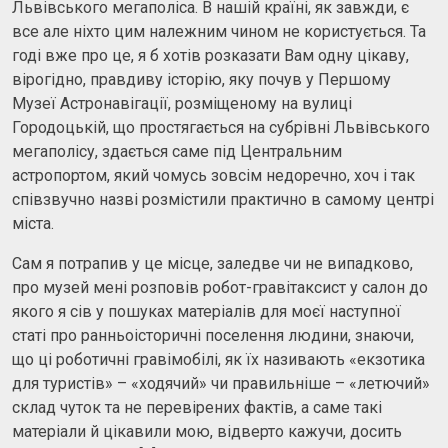
Львівського мегаполіса. В нашій країні, як завжди, є
все але ніхто цим належним чином не користується. Та
годі вже про це, я б хотів розказати Вам одну цікаву,
вірогідно, правдиву історію, яку почув у Першому
Музеї Астронавігації, розміщеному на вулиці
Городоцькій, що простягається на субрівні Львівського
мегаполісу, здається саме під Центральним
астропортом, який чомусь зовсім недоречно, хоч і так
співзвучно назві розмістили практично в самому центрі
міста.
Сам я потрапив у це місце, заледве чи не випадково,
про музей мені розповів робот-гравітаксист у салон до
якого я сів у пошуках матеріалів для моєї наступної
статі про ранньоісторичні поселення людини, знаючи,
що ці роботичні гравімобілі, як їх називають «екзотика
для туристів» – «ходячий» чи правильніше – «летючий»
склад чуток та не перевірених фактів, а саме такі
матеріали й цікавили мою, відверто кажучи, досить