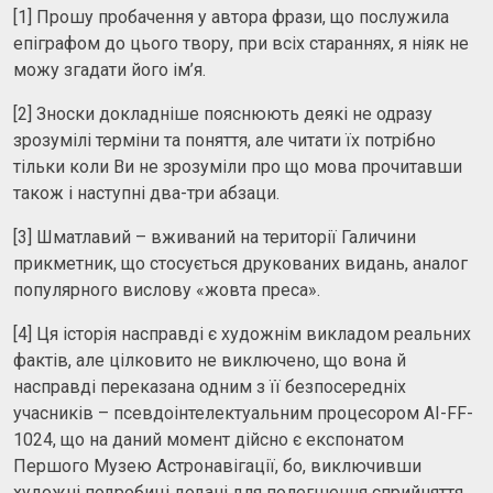
[1] Прошу пробачення у автора фрази, що послужила
епіграфом до цього твору, при всіх стараннях, я ніяк не
можу згадати його ім’я.
[2] Зноски докладніше пояснюють деякі не одразу
зрозумілі терміни та поняття, але читати їх потрібно
тільки коли Ви не зрозуміли про що мова прочитавши
також і наступні два-три абзаци.
[3] Шматлавий – вживаний на території Галичини
прикметник, що стосується друкованих видань, аналог
популярного вислову «жовта преса».
[4] Ця історія насправді є художнім викладом реальних
фактів, але цілковито не виключено, що вона й
насправді переказана одним з її безпосередніх
учасників – псевдоінтелектуальним процесором AI-FF-
1024, що на даний момент дійсно є експонатом
Першого Музею Астронавігації, бо, виключивши
художні подробиці додані для полегшення сприйняття,