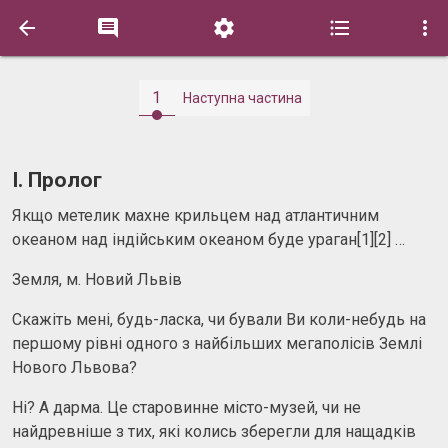





1
Наступна частина
I. Пролог
Якщо метелик махне крильцем над атлантичним
океаном над індійським океаном буде ураган[1][2] …
Земля, м. Новий Львів
Скажіть мені, будь-ласка, чи бували Ви коли-небудь на
першому рівні одного з найбільших мегаполісів Землі
Нового Львова?
Ні? А дарма. Це старовинне місто-музей, чи не
найдревніше з тих, які колись зберегли для нащадків