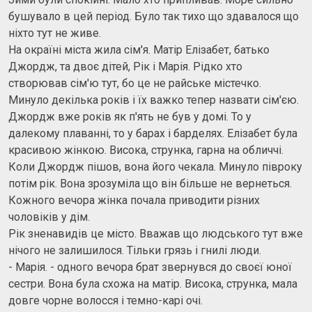
бушувало в цей період. Було так тихо що здавалося що
ніхто тут не живе.
На окраїні міста жила сім'я. Матір Елізабет, батько
Джордж, та двоє дітей, Рік і Марія. Рідко хто
створював сім'ю тут, бо це не райське містечко.
Минуло декілька років і їх важко тепер назвати сім'єю.
Джордж вже років як п'ять не був у домі. То у
далекому плаванні, то у барах і барделях. Елізабет була
красивою жінкою. Висока, струнка, гарна на обличчі.
Коли Джордж пішов, вона його чекала. Минуло півроку
потім рік. Вона зрозуміла що він більше не вернеться.
Кожного вечора жінка почала приводити різних
чоловіків у дім.
Рік зненавидів це місто. Вважав що людського тут вже
нічого не залишилося. Тільки грязь і гнилі люди.
- Марія. - одного вечора брат звернувся до своєї юної
сестри. Вона була схожа на матір. Висока, струнка, мала
довге чорне волосся і темно-карі очі.