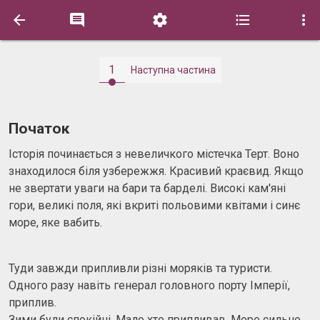





1
Наступна частина
Початок
Історія починається з невеличкого містечка Терт. Воно
знаходилося біля узбережжя. Красивий краєвид. Якщо
не звертати уваги на бари та барделі. Високі кам'яні
гори, великі поля, які вкриті польовими квітами і синє
море, яке вабить.
Туди завжди припливли різні моряків та туристи.
Одного разу навіть генерал головного порту Імперії,
приплив.
Зими були спокійні. Мало хто припливав. Море сильно