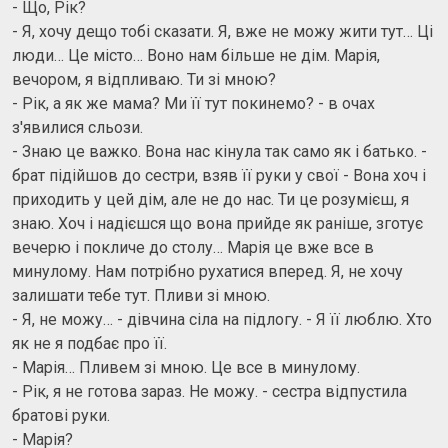
- Що, Рік?
- Я, хочу дещо тобі сказати. Я, вже не можу жити тут… Ці
люди… Це місто… Воно нам більше не дім. Марія,
вечором, я відпливаю. Ти зі мною?
- Рік, а як же мама? Ми її тут покинемо? - в очах
з'явилися сльози.
- Знаю це важко. Вона нас кінула так само як і батько. -
брат підійшов до сестри, взяв її руки у свої - Вона хоч і
приходить у цей дім, але не до нас. Ти це розумієш, я
знаю. Хоч і надієшся що вона прийде як раніше, зготує
вечерю і покличе до столу… Марія це вже все в
минулому. Нам потрібно рухатися вперед. Я, не хочу
залишати тебе тут. Пливи зі мною.
- Я, не можу… - дівчина сіла на підлогу. - Я її люблю. Хто
як не я подбає про її.
- Марія… Пливем зі мною. Це все в минулому.
- Рік, я не готова зараз. Не можу. - сестра відпустила
братові руки.
- Марія?