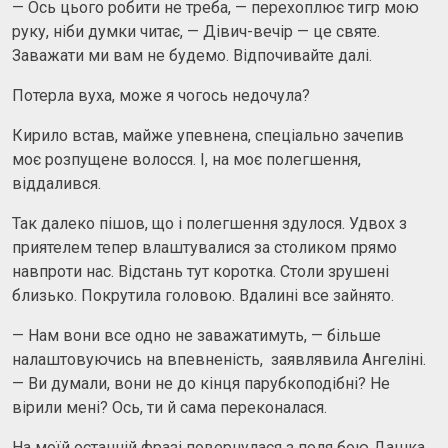
— Ось цього робити не треба, — перехоплює тигр мою
руку, ніби думки читає, — Дівич-вечір — це святе.
Заважати ми вам не будемо. Відпочивайте далі.
Потерла вуха, може я чогось недочула?
Кирило встав, майже упевнена, спеціально зачепив
моє розпущене волосся. І, на моє полегшення,
віддалився.
Так далеко пішов, що і полегшення здулося. Удвох з
приятелем тепер влаштувалися за столиком прямо
навпроти нас. Відстань тут коротка. Столи зрушені
близько. Покрутила головою. Вдалині все зайнято.
— Нам вони все одно не заважатимуть, — більше
налаштовуючись на впевненість, заявлявила Ангеліні.
— Ви думали, вони не до кінця парубкоподiбнi? Не
вірили мені? Ось, ти й сама переконалася.
На моїй останній фразі повернулася з поля бою Дашка,