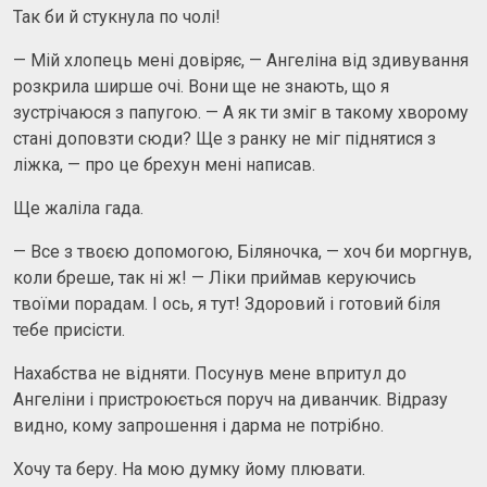
Так би й стукнула по чолі!
— Мій хлопець мені довіряє, — Ангеліна від здивування
розкрила ширше очi. Вони ще не знають, що я
зустрічаюся з папугою. — А як ти зміг в такому хворому
станi доповзти сюди? Ще з ранку не міг піднятися з
ліжка, — про це брехун мені написав.
Ще жаліла гада.
— Все з твоєю допомогою, Біляночка, — хоч би моргнув,
коли бреше, так ні ж! — Ліки приймав керуючись
твоїми порадам. І ось, я тут! Здоровий і готовий біля
тебе присісти.
Нахабства не відняти. Посунув мене впритул до
Ангеліни і пристроюється поруч на диванчик. Відразу
видно, кому запрошення і дарма не потрібно.
Хочу та беру. На мою думку йому плювати.