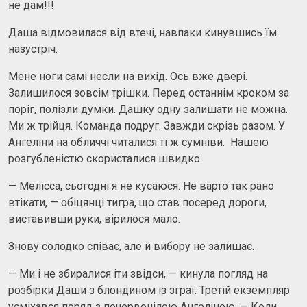
не дам!!!
Даша відмовилася від втечі, навпаки кинувшись їм
назустріч.
Мене ноги самі несли на вихід. Ось вже двері.
Залишилося зовсім трішки. Перед останнім кроком за
поріг, полізли думки. Дашку одну залишати не можна.
Ми ж трійця. Команда подруг. Завжди скрізь разом. У
Ангеліни на обличчі читалися ті ж сумніви. Нашею
розгубленістю скористалися швидко.
— Мелісса, сьогодні я не кусаюся. Не варто так рано
втікати, — обіцянці тигра, що став посеред дороги,
виставивши руки, вірилося мало.
Знову солодко співає, але й вибору не залишає.
— Ми і не збиралися іти звідси, — кинула погляд на
розбiрки Даши з блондином із зграї. Третій екземпляр
усміхався поряд з почервонілою Ангеліною. — Коли