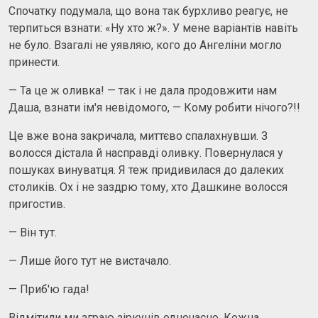
Спочатку подумала, що вона так бурхливо реагує, не
терпиться взнати: «Ну хто ж?». У мене варіантів навіть
не було. Взагалі не уявляю, кого до Ангеліни могло
принести.
— Та це ж оливка! — так і не дала продовжити нам
Даша, взнати ім'я невідомого, — Кому робити нічого?!!
Це вже вона закричала, миттєво спалахнувши. З
волосся дістала й насправді оливку. Повернулася у
пошуках винуватця. Я теж придивилася до далеких
столиків. Ох і не заздрю тому, хто Дашкине волосся
пригостив.
— Він тут.
— Лише його тут не вистачало.
— Приб'ю гада!
Відмітили ми зграю зiркунiв одночасно. Кожна