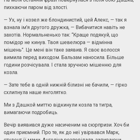
пихкаючи паром від злості.
— Ух, ну і козел же блондинистий, цей Алекс, — так я
взнала ім'я другого дружка, — Вибачитися навіть не
захотів. Нормальненько так: “Краще подякуй, що
помідор не кинув. Твоя шевелюра — відмінна
мішень”. Це мені він таке заявив. Я своє волосся
вимила перед виходом. Бальзам наносила. Більше
години розчісувала. І стала зручною мішенню для
козла.
— Зате тебе в одній нижній білизні не бачили, — гірко
схлипнула наше янголятко.
Ми з Дашкой миттю відкинули козла та тигра,
вимагаючи подробиць.
Вечір виявився дуже насиченим на сюрпризи. Хоч би
один приємний. Про те, як до неї увірвався Марк,
студент її мами, Ангеліна розповідала, запиваючи