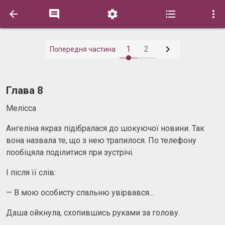






1
2
Попередня частина
Глава 8
Мелісса
Ангеліна якраз підібралася до шокуючої новини. Так
вона назвала те, що з нею трапилося. По телефону
пообіцяла поділитися при зустрічі.
І після її слів:
— В мою особисту спальню увірвався...
Даша ойкнула, схопившись руками за голову.