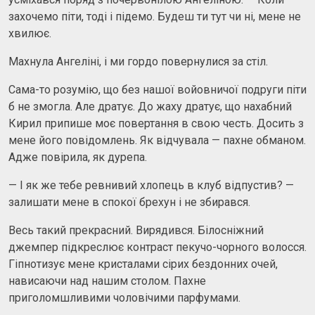
захочемо піти, тоді і підемо. Будеш ти тут чи ні, мене не
хвилює.
Махнула Ангеліні, і ми гордо повернулися за стіл.
Сама-то розумію, що без нашої войовничої подруги піти
б не змогла. Але дратує. До жаху дратує, що нахабний
Кирил припише моє повертання в свою честь. Досить з
мене його повідомлень. Як відчувала — пахне обманом.
Адже повiрила, як дурепа.
— І як же тебе ревнивий хлопець в клуб відпустив? —
залишати мене в спокої брехун і не збирався.
Весь такий прекрасний. Вирядився. Білосніжний
джемпер підкреслює контраст пекучо-чорного волосся.
Гіпнотизує мене кристалами сірих бездонних очей,
нависаючи над нашим столом. Пахне
приголомшливими чоловічими парфумами.