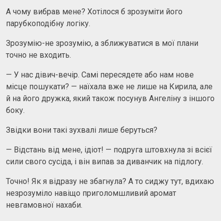
А чому вибрав мене? Хотілося б зрозуміти його
парубкоподiбну логіку.
Зрозумiю-не зрозумію, а зближуватися в мої плани
точно не входить.
— У нас дівич-вечір. Самі пересядете або нам нове
місце пошукати? — наїхала вже не лише на Кирила, але
й на його дружка, який також посунув Ангеліну з іншого
боку.
Звідки вони такі зухвалі лише беруться?
— Відстань від мене, ідіот! — подруга штовхнула зі всієї
сили свого сусіда, і він випав за диванчик на підлогу.
Точно! Як я відразу не збагнула? А то сиджу тут, вдихаю
незрозуміло навіщо приголомшливий аромат
невгамовної нахаби.