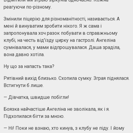
реагуючи по-різному.
Змінили піцерію для різноманітності, називається. А
мені й винуватим зробити нiкого. Я ж сама і
запропонувала хоч разок побувати в справжньому
клубі, на честь від'їзду цирку на гастролі. Ангеліна
сумнівалася, у мами відпрошувалася. Даша зраділа,
вона давно хотіла.
Ну що за напасть така?
Рятівний вихід близько. Схопила сумку. Зграя піднялася.
Встигнути б лише.
— Дівчатка, швидше побігли!
Боязка найчастіше Ангеліна не зволікала, як і я.
Підхопилася бігти за мною.
— Нi! Поки не взнаю, хто кинув, з клубу не піду. І йому