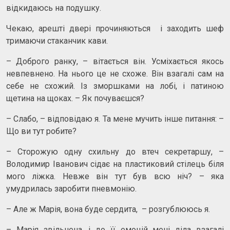
відкидаюсь на подушку.
Чекаю, арешті двері прочиняються і заходить шеф
тримаючи стаканчик кави.
– Доброго ранку, – вітається він. Усміхається якось
невпевнено. На нього це не схоже. Він взагалі сам на
себе не схожий. Із зморшками на лобі, і патиною
щетина на щоках. – Як почуваєшся?
– Слабо, – відповідаю я. Та мене мучить інше питання: –
Що ви тут робите?
– Сторожую одну схильну до втеч секретаршу, –
Володимир Іванович сідає на пластиковий стілець біля
мого ліжка. Невже він тут був всю ніч? – яка
умудрилась заробити пневмонію.
– Але ж Марія, вона буде сердита, – розгублююсь я.
– Марія звільнена, і до її емоцій мені діла взагалі