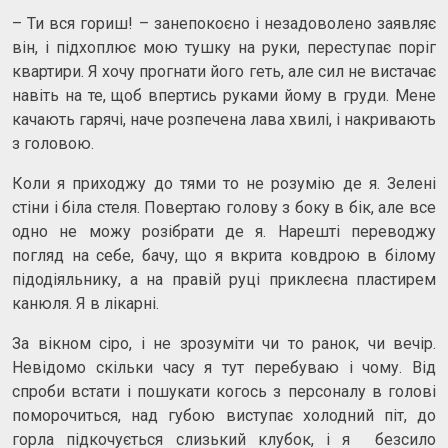
– Ти вся гориш! – занепокоєно і незадоволено заявляє
він, і підхоплює мою тушку на руки, переступає поріг
квартири. Я хочу прогнати його геть, але сил не вистачає
навіть на те, щоб впертись руками йому в груди. Мене
качають гарячі, наче розпечена лава хвилі, і накривають
з головою.
Коли я приходжу до тями то не розумію де я. Зелені
стіни і біла стеля. Повертаю голову з боку в бік, але все
одно не можу розібрати де я. Нарешті переводжу
погляд на себе, бачу, що я вкрита ковдрою в білому
підодіяльнику, а на правій руці приклеєна пластирем
канюля. Я в лікарні.
За вікном сіро, і не зрозуміти чи то ранок, чи вечір.
Невідомо скільки часу я тут перебуваю і чому. Від
спроби встати і пошукати когось з персоналу в голові
поморочиться, над губою виступає холодний піт, до
горла підкочується слизький клубок, і я безсило