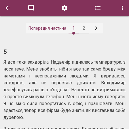






1
2
Попередня частина
5
Я все-таки захворіла. Надвечір піднялась температура, з
носа тече. Мене знобить, ніби я все так само бреду між
наметами і несправжніми людьми. Я вкриваюсь
ковдрою, але не перестаю дрижати. Володимир
телефонував разів з п’ятдесят. Нарешті не витримавши,
я просто вимкнула телефон. Мені нічого йому говорити.
Я не маю сили повертатись в офіс, і працювати. Мені
здається, тепер вся фірма буде знати, як виставила себе
дурепою.
Я плакала, і тремтіла під ковдрою. Допоки не забулась