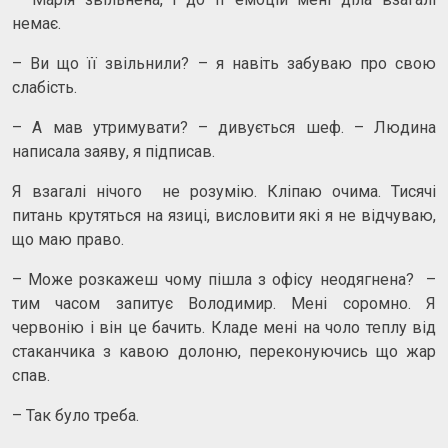
немає.
– Ви що її звільнили? – я навіть забуваю про свою
слабість.
– А мав утримувати? – дивується шеф. – Людина
написала заяву, я підписав.
Я взагалі нічого не розумію. Кліпаю очима. Тисячі
питань крутяться на язиці, висловити які я не відчуваю,
що маю право.
– Може розкажеш чому пішла з офісу неодягнена? –
тим часом запитує Володимир. Мені соромно. Я
червонію і він це бачить. Кладе мені на чоло теплу від
стаканчика з кавою долоню, переконуючись що жар
спав.
– Так було треба.