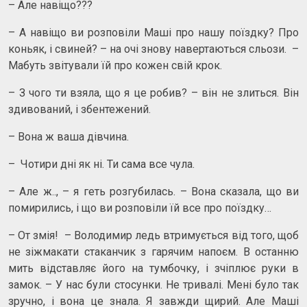
– Але навіщо???
– А навіщо ви розповіли Маші про нашу поїздку? Про
коньяк, і свиней? – на очі знову навертаються сльози. –
Мабуть звітували їй про кожен свій крок.
– З чого ти взяла, що я це робив? – він не злиться. Він
здивований, і збентежений.
– Вона ж ваша дівчина.
– Чотири дні як ні. Ти сама все чула.
– Але ж.., – я геть розгубилась. – Вона сказала, що ви
помирились, і що ви розповіли їй все про поїздку…
– От змія! – Володимир ледь втримується від того, щоб
не зіжмакати стаканчик з гарячим напоєм. В останню
мить відставляє його на тумбочку, і зчіплює руки в
замок. – У нас були стосунки. Не тривалі. Мені було так
зручно, і вона це знала. Я завжди щирий. Але Маші