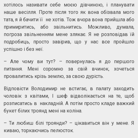
хотілось називати себе моєю дівчиною, і планувати
наше весілля. Проте після того як вона обізвала мого
тата, я й бачити її не хотів. Тож вчора вона прийшла або
примиритись, або звільнитись. Можливо, думала,
погроза звільненням мене злякає. Я не розповідав їй
подробиць, просто завірив, що у нас все пройшло
успішно і без неї.
– Але чому ви тут? – повернулась я до першого
питання. Мені соромно за свій вчинок, хочеться
провалитись крізь землю, за свою дурість.
Відповісти Володимир не встигає, в палату заходить
чоловік з квітами, І шеф відволікається на те, щоб
розписатись в накладній. А потім просто кладе важкий
букет білих троянд мені на коліна.
– Ти любиш білі троянди? – цікавиться він у мене. Я
киваю, торкаючись пелюсток.