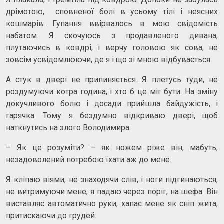
дрімотою, сповненої болі в усьому тілі і неясних
кошмарів. Гупання ввірвалось в мою свідомість
набатом. Я скочуюсь з продавленого дивана,
плутаючись в ковдрі, і верчу головою як сова, не
зовсім усвідомлюючи, де я і що зі мною відбувається.
А стук в двері не припиняється. Я плетусь туди, не
роздумуючи котра година, і хто б це міг бути. На зміну
докучливого болю і досади прийшла байдужість, і
гарячка. Тому я бездумно відкриваю двері, щоб
наткнутись на злого Володимира.
– Як це розуміти? – як ножем ріже він, мабуть,
незадоволений потребою їхати аж до мене.
Я кліпаю віями, не знаходячи слів, і ноги підгинаються,
не витримуючи мене, я падаю через поріг, на шефа. Він
виставляє автоматично руки, хапає мене як сніп жита,
притискаючи до грудей.